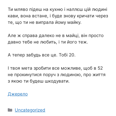
Ти мляво підеш на кухню і наллєш цій людині
кави, вона встане, і буде знову кричати через
те, що ти не випрала йому майку.
Але ж справа далеко не в майці, він просто
давно тебе не любить, і ти його теж.
А тепер забудь все це. Тобі 20.
І твоя мета зробити все можливе, щоб в 52
не прокинутися поруч з людиною, про життя
з якою ти будеш шкодувати.
Джерело
Категорії
Uncategorized