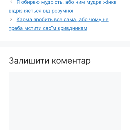
Я обираю мудрість, або чим мудра жінка
відрізняється від розумної
Карма зробить все сама, або чому не
треба мстити своїм кривдникам
Залишити коментар
Коментар