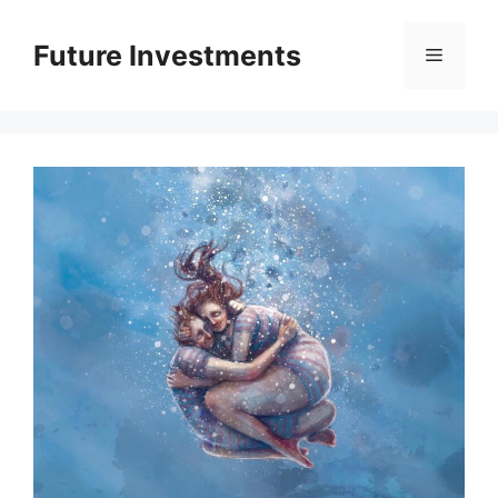
Перейти
до
Future Investments
Меню
вмісту