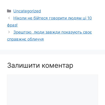
Категорії
Uncategorized
Ніколи не бійтеся говорити людям ці 10
фраз!
Зрештою, люди завжди показують своє
справжнє обличчя
Залишити коментар
Коментар