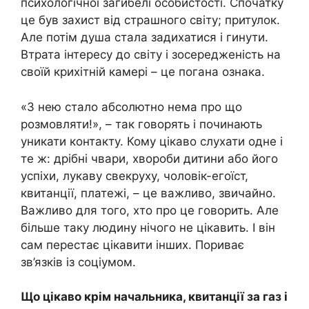
психологічної загибелі особистості. Спочатку
це був захист від страшного світу; притулок.
Але потім душа стала задихатися і гинути.
Втрата інтересу до світу і зосередженість на
своїй крихітній камері – це погана ознака.
«З нею стало абсолютно нема про що
розмовляти!», – так говорять і починають
уникати контакту. Кому цікаво слухати одне і
те ж: дрібні чвари, хвороби дитини або його
успіхи, лукаву свекруху, чоловік-егоїст,
квитанції, платежі, – це важливо, звичайно.
Важливо для того, хто про це говорить. Але
більше таку людину нічого не цікавить. І він
сам перестає цікавити інших. Пориває
зв’язків із соціумом.
Що цікаво крім начальника, квитанції за газ і