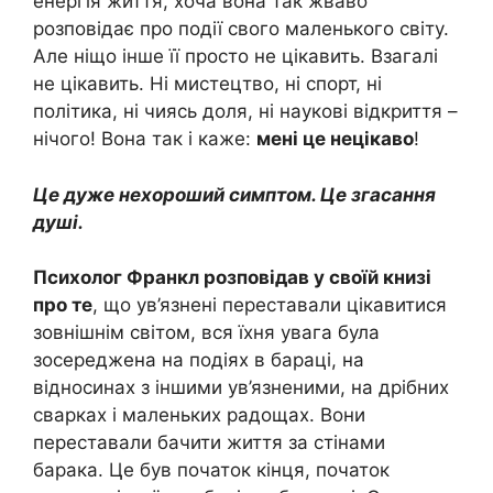
енергія життя, хоча вона так жваво
розповідає про події свого маленького світу.
Але ніщо інше її просто не цікавить. Взагалі
не цікавить. Ні мистецтво, ні спорт, ні
політика, ні чиясь доля, ні наукові відкриття –
нічого! Вона так і каже:
мені це нецікаво
!
Це дуже нехороший симптом. Це згасання
душі.
Психолог Франкл розповідав у своїй книзі
про те
, що ув’язнені переставали цікавитися
зовнішнім світом, вся їхня увага була
зосереджена на подіях в бараці, на
відносинах з іншими ув’язненими, на дрібних
сварках і маленьких радощах. Вони
переставали бачити життя за стінами
барака. Це був початок кінця, початок