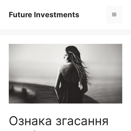
Перейти
до
Future Investments
Меню
вмісту
Ознака згасання