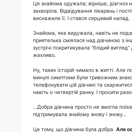
Ця знайома одужала; вірніше, діагноз 
захворіла. Відвідування лікарень і пос
виснажили її. І стався серцевий напад.
Знайома, яка видужала, навіть не подзв
приятелька сміялася над дівчиною з інш
зустрічі покритикувала “блідий вигляд” 
жахливо.
Ну, таких історій чимало в житті. Але п
минулі симптоми були тривожним знаком
телефонувати цій дівчині та скаржитис
навіть о четвертій ранку. І просити разо
…Добра дівчина просто не змогла поїха
підтримувала знайому знову і знову…
Це тому, що дівчина була добра.
Але ос