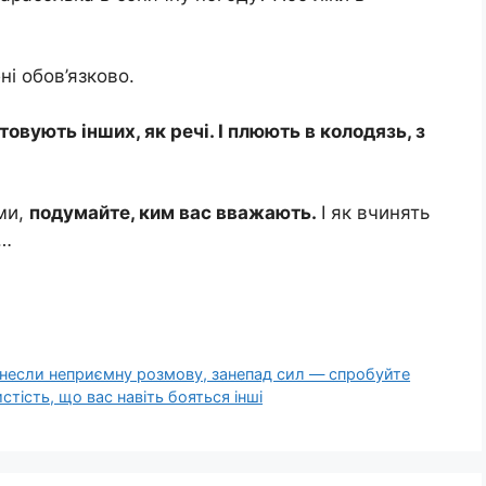
бні обов’язково.
товують інших, як речі. І плюють в колодязь, з
ами,
подумайте, ким вас вважають.
І як вчинять
 …
енесли неприємну розмову, занепад сил — спробуйте
стість, що вас навіть бояться інші