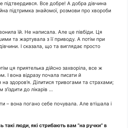
не підтвердився. Все добре! А добра дівчина
тійна підтримка знайомої, розмови про хвороби
онила їй. Не написала. Але це півбіди. Ця
ими та жартувала з її приводу. А потім при
дівчини. І сказала, що та виглядає просто
отім ця приятелька дійсно захворіла, все ж
. І вона відразу почала писати й
я на здоров’я. Ділитися тривогами та страхами;
м з’їздити до лікарів …
ти – вона погано себе почувала. Але втішала і
ь такі люди, які стрибають вам “на ручки” в