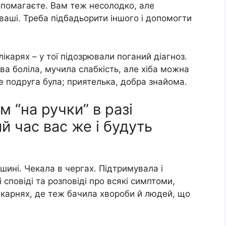
 допомагаєте. Вам теж несолодко, але
ваші. Треба підбадьорити іншого і допомогти
лікарях – у тої підозрювали поганий діагноз.
ва боліла, мучила слабкість, але хіба можна
не подруга була; приятелька, добра знайома.
м “на ручки” в разі
й час вас же і будуть
шині. Чекала в чергах. Підтримувала і
сповіді та розповіді про всякі симптоми,
 лікарнях, де теж бачила хвороби й людей, що