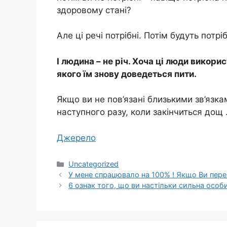
здоровому стані?
Але ці речі потрібні. Потім будуть потрі
І людина – не річ. Хоча ці люди викорис
якого їм знову доведеться пити.
Якщо ви не пов’язані близькими зв’язк
наступного разу, коли закінчиться дощ
Джерело
Категорії
Uncategorized
У мене спрацювало на 100% ! Якщо Ви пер
6 ознак того, що ви настільки сильна особи