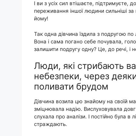
І ви з усіх сил втішаєте, підтримуєте,
переживання іншої людини сильніші за 
йому!
Так одна дівчина їздила з подругою по 
Вона і сама погано себе почувала, голо
залишити подругу одну? Це, до речі, і 
Люди, які стрибають ва
небезпеки, через деяки
поливати брудом
Дівчина возила цю знайому на своїй ма
зміцнювала надію. Вислуховувала довгі 
слухала про аналізи. І постійно була в
страждають.