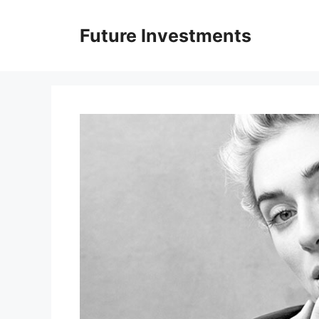
Перейти
до
Future Investments
вмісту