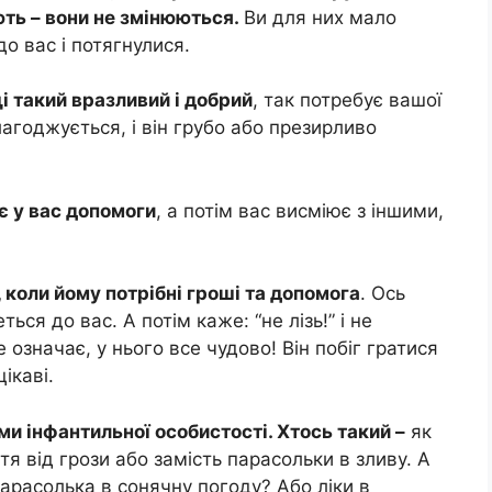
ають – вони не змінюються.
Ви для них мало
до вас і потягнулися.
і такий вразливий і добрий
, так потребує вашої
агоджується, і він грубо або презирливо
є у вас допомоги
, а потім вас висміює з іншими,
, коли йому потрібні гроші та допомога
. Ось
ться до вас. А потім каже: “не лізь!” і не
е означає, у нього все чудово! Він побіг гратися
ікаві.
ми інфантильної особистості. Хтось такий –
як
тя від грози або замість парасольки в зливу. А
 парасолька в сонячну погоду? Або ліки в