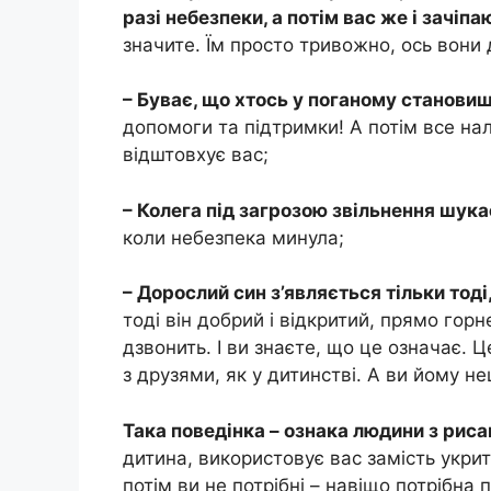
разі небезпеки, а потім вас же і зачіп
значите. Їм просто тривожно, ось вони 
– Буває, що хтось у поганому становищ
допомоги та підтримки! А потім все нал
відштовхує вас;
– Колега під загрозою звільнення шука
коли небезпека минула;
– Дорослий син з’являється тільки тоді
тоді він добрий і відкритий, прямо горне
дзвонить. І ви знаєте, що це означає. Ц
з друзями, як у дитинстві. А ви йому нец
Така поведінка – ознака людини з риса
дитина, використовує вас замість укрит
потім ви не потрібні – навіщо потрібна