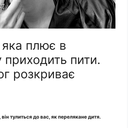
 яка плює в
у приходить пити.
ог розкриває
він тулиться до вас, як перелякане дитя.