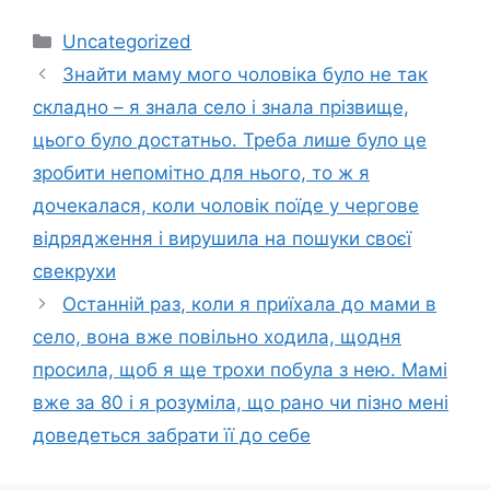
Категорії
Uncategorized
Знайти маму мого чоловіка було не так
складно – я знала село і знала прізвище,
цього було достатньо. Треба лише було це
зробити непомітно для нього, то ж я
дочекалася, коли чоловік поїде у чергове
відрядження і вирушила на пошуки своєї
свекрухи
Останній раз, коли я приїхала до мами в
село, вона вже повільно ходила, щодня
просила, щоб я ще трохи побула з нею. Мамі
вже за 80 і я розуміла, що рано чи пізно мені
доведеться забрати її до себе