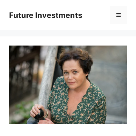
Перейти
до
Future Investments
Меню
вмісту