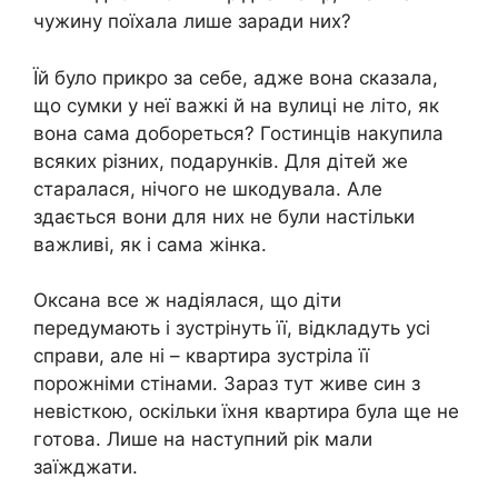
чужину поїхала лише заради них?
Їй було прикро за себе, адже вона сказала,
що сумки у неї важкі й на вулиці не літо, як
вона сама добореться? Гостинців накупила
всяких різних, подарунків. Для дітей же
старалася, нічого не шкодувала. Але
здається вони для них не були настільки
важливі, як і сама жінка.
Оксана все ж надіялася, що діти
передумають і зустрінуть її, відкладуть усі
справи, але ні – квартира зустріла її
порожніми стінами. Зараз тут живе син з
невісткою, оскільки їхня квартира була ще не
готова. Лише на наступний рік мали
заїжджати.