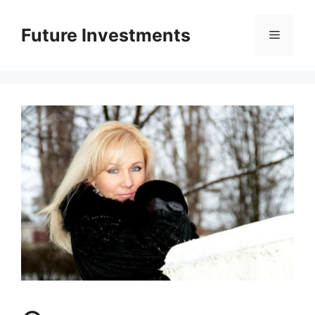
Перейти
до
Future Investments
Меню
вмісту