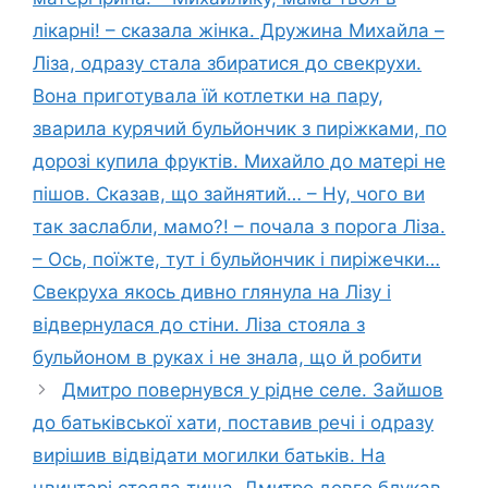
лікарні! – сказала жінка. Дружина Михайла –
Ліза, одразу стала збиратися до свекрухи.
Вона приготувала їй котлетки на пару,
зварила курячий бульйончик з пиріжками, по
дорозі купила фруктів. Михайло до матері не
пішов. Сказав, що зайнятий… – Ну, чого ви
так заслабли, мамо?! – почала з порога Ліза.
– Ось, поїжте, тут і бульйончик і пиріжечки…
Свекруха якось дивно глянула на Лізу і
відвернулася до стіни. Ліза стояла з
бульйоном в руках і не знала, що й робити
Дмитро повернувся у рідне селе. Зайшов
до батьківської хати, поставив речі і одразу
вирішив відвідати могилки батьків. На
цвинтарі стояла тиша. Дмитро довго блукав