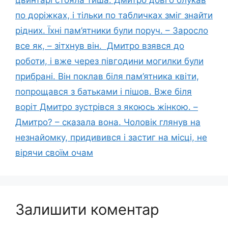
по доріжках, і тільки по табличках зміг знайти
рідних. Їхні пам’ятники були поруч. – Заросло
все як, – зітхнув він. Дмитро взявся до
роботи, і вже через півгодини могилки були
прибрані. Він поклав біля пам’ятника квіти,
попрощався з батьками і пішов. Вже біля
воріт Дмитро зустрівся з якоюсь жінкою. –
Дмитро? – сказала вона. Чоловік глянув на
незнайомку, придивився і застиг на місці, не
вірячи своїм очам
Залишити коментар