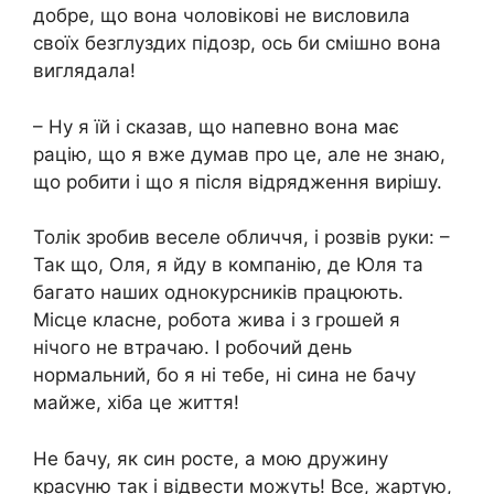
добре, що вона чоловікові не висловила
своїх безглуздих підозр, ось би смішно вона
виглядала!
– Ну я їй і сказав, що напевно вона має
рацію, що я вже думав про це, але не знаю,
що робити і що я після відрядження вирішу.
Толік зробив веселе обличчя, і розвів руки: –
Так що, Оля, я йду в компанію, де Юля та
багато наших однокурсників працюють.
Місце класне, робота жива і з грошей я
нічого не втрачаю. І робочий день
нормальний, бо я ні тебе, ні сина не бачу
майже, хіба це життя!
Не бачу, як син росте, а мою дружину
красуню так і відвести можуть! Все, жартую,