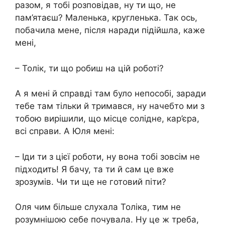
разом, я тобі розповідав, ну ти що, не
пам’ятаєш? Маленька, кругленька. Так ось,
побачила мене, після наради підійшла, каже
мені,
– Толік, ти що робиш на цій роботі?
А я мені й справді там було непособі, заради
тебе там тільки й тримався, ну начебто ми з
тобою вирішили, що місце солідне, кар’єра,
всі справи. А Юля мені:
– Іди ти з цієї роботи, ну вона тобі зовсім не
підходить! Я бачу, та ти й сам це вже
зрозумів. Чи ти ще не готовий піти?
Оля чим більше слухала Толіка, тим не
розумнішою себе почувала. Ну це ж треба,