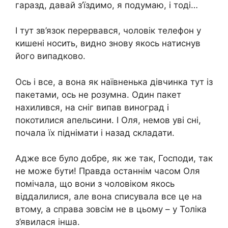
гаразд, давай з’їздимо, я подумаю, і тоді…
І тут зв’язок перервався, чоловік телефон у
кишені носить, видно знову якось натиснув
його випадково.
Ось і все, а вона як наївненька дівчинка тут із
пакетами, ось не розумна. Один пакет
нахилився, на сніг випав виноград і
покотилися апельсини. І Оля, немов уві сні,
почала їх піднімати і назад складати.
Адже все було добре, як же так, Господи, так
не може бути! Правда останнім часом Оля
помічала, що вони з чоловіком якось
віддалилися, але вона списувала все це на
втому, а справа зовсім не в цьому – у Толіка
з’явилася інша.