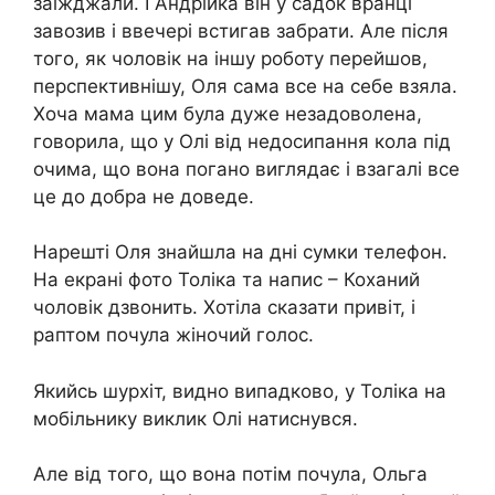
заїжджали. І Андрійка він у садок вранці
завозив і ввечері встигав забрати. Але після
того, як чоловік на іншу роботу перейшов,
перспективнішу, Оля сама все на себе взяла.
Хоча мама цим була дуже незадоволена,
говорила, що у Олі від недосипання кола під
очима, що вона погано виглядає і взагалі все
це до добра не доведе.
Нарешті Оля знайшла на дні сумки телефон.
На екрані фото Толіка та напис – Коханий
чоловік дзвонить. Хотіла сказати привіт, і
раптом почула жіночий голос.
Якийсь шурхіт, видно випадково, у Толіка на
мобільнику виклик Олі натиснувся.
Але від того, що вона потім почула, Ольга