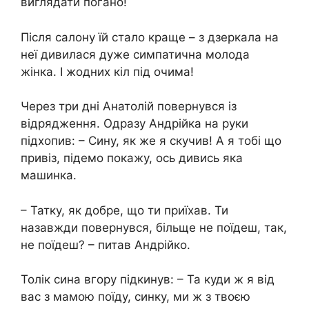
виглядати погано!
Після салону їй стало краще – з дзеркала на
неї дивилася дуже симпатична молода
жінка. І жодних кіл під очима!
Через три дні Анатолій повернувся із
відрядження. Одразу Андрійка на руки
підхопив: – Сину, як же я скучив! А я тобі що
привіз, підемо покажу, ось дивись яка
машинка.
– Татку, як добре, що ти приїхав. Ти
назавжди повернувся, більще не поїдеш, так,
не поїдеш? – питав Андрійко.
Толік сина вгору підкинув: – Та куди ж я від
вас з мамою поїду, синку, ми ж з твоєю