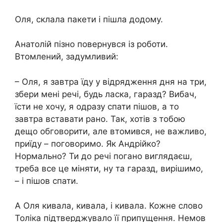
Оля, склала пакети і пішла додому.
Анатолій пізно повернувся із роботи.
Втомлений, задумливий:
– Оля, я завтра їду у відрядження дня на три,
збери мені речі, будь ласка, гаразд? Вибач,
їсти не хочу, я одразу спати пішов, а то
завтра вставати рано. Так, хотів з тобою
дещо обговорити, але втомився, не важливо,
приїду – поговоримо. Як Андрійко?
Нормально? Ти до речі погано виглядаєш,
треба все це міняти, ну та гаразд, вирішимо,
– і пішов спати.
А Оля кивала, кивала, і кивала. Кожне слово
Толіка підтверджувало її припущення. Немов