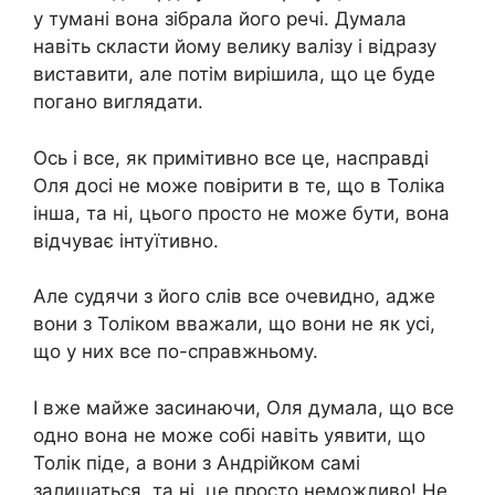
у тумані вона зібрала його речі. Думала
навіть скласти йому велику валізу і відразу
виставити, але потім вирішила, що це буде
погано виглядати.
Ось і все, як примітивно все це, насправді
Оля досі не може повірити в те, що в Толіка
інша, та ні, цього просто не може бути, вона
відчуває інтуїтивно.
Але судячи з його слів все очевидно, адже
вони з Толіком вважали, що вони не як усі,
що у них все по-справжньому.
І вже майже засинаючи, Оля думала, що все
одно вона не може собі навіть уявити, що
Толік піде, а вони з Андрійком самі
залишаться, та ні, це просто неможливо! Не