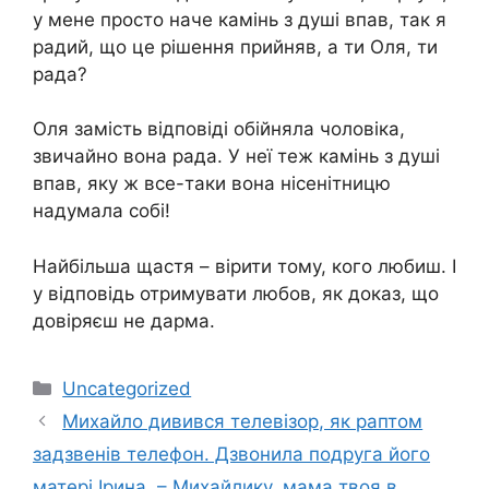
у мене просто наче камінь з душі впав, так я
радий, що це рішення прийняв, а ти Оля, ти
рада?
Оля замість відповіді обійняла чоловіка,
звичайно вона рада. У неї теж камінь з душі
впав, яку ж все-таки вона нісенітницю
надумала собі!
Найбільша щастя – вірити тому, кого любиш. І
у відповідь отримувати любов, як доказ, що
довіряєш не дарма.
Категорії
Uncategorized
Михайло дивився телевізор, як раптом
задзвенів телефон. Дзвонила подруга його
матері Ірина. – Михайлику, мама твоя в