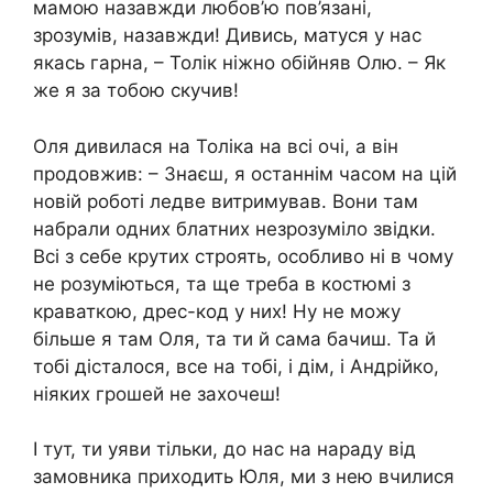
мамою назавжди любов’ю пов’язані,
зрозумів, назавжди! Дивись, матуся у нас
якась гарна, – Толік ніжно обійняв Олю. – Як
же я за тобою скучив!
Оля дивилася на Толіка на всі очі, а він
продовжив: – Знаєш, я останнім часом на цій
новій роботі ледве витримував. Вони там
набрали одних блатних незрозуміло звідки.
Всі з себе крутих строять, особливо ні в чому
не розуміються, та ще треба в костюмі з
краваткою, дрес-код у них! Ну не можу
більше я там Оля, та ти й сама бачиш. Та й
тобі дісталося, все на тобі, і дім, і Андрійко,
ніяких грошей не захочеш!
І тут, ти уяви тільки, до нас на нараду від
замовника приходить Юля, ми з нею вчилися