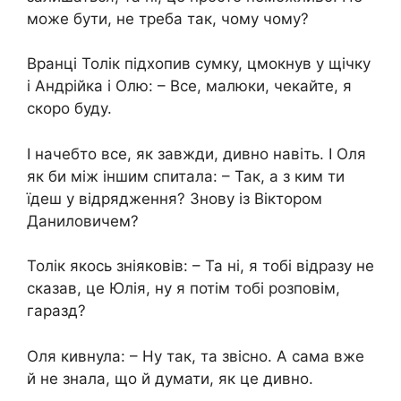
може бути, не треба так, чому чому?
Вранці Толік підхопив сумку, цмокнув у щічку
і Андрійка і Олю: – Все, малюки, чекайте, я
скоро буду.
І начебто все, як завжди, дивно навіть. І Оля
як би між іншим спитала: – Так, а з ким ти
їдеш у відрядження? Знову із Віктором
Даниловичем?
Толік якось зніяковів: – Та ні, я тобі відразу не
сказав, це Юлія, ну я потім тобі розповім,
гаразд?
Оля кивнула: – Ну так, та звісно. А сама вже
й не знала, що й думати, як це дивно.