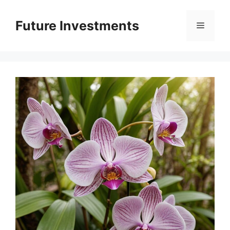
Перейти
до
Future Investments
Меню
вмісту