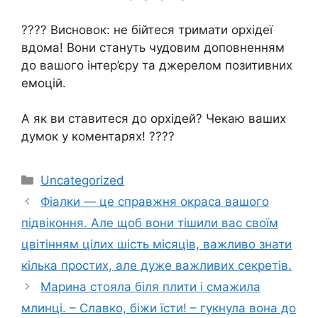
???? Висновок: не бійтеся тримати орхідеї
вдома! Вони стануть чудовим доповненням
до вашого інтер’єру та джерелом позитивних
емоцій.
А як ви ставитеся до орхідей? Чекаю ваших
думок у коментарях! ????
Категорії
Uncategorized
Фіалки — це справжня окраса вашого
підвіконня. Але щоб вони тішили вас своїм
цвітінням цілих шість місяців, важливо знати
кілька простих, але дуже важливих секретів.
Марина стояла біля плити і смажила
млинці. – Славко, біжи їсти! – гукнула вона до