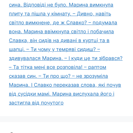
сина. Відповіді не було. Марина вимкнула
плиту та пішла у кімнату. – Дивно, навіть
світло вимкнене, де ж Славко? – подумала
вона. Марина ввімкнула світло і побачила
Славка, він сидів на дивані в куртці та в
шапці. – Ти чому у темряві сидиш? –
здивувалася Марина. – І куди це ти зібрався?
– Та тітка мені все розповіла! – раптом
сказав син. – Ти про що? – не зрозуміла
Марина. І Славко переказав слова, які почув
від сусідки мамі. Марина вислухала його і
застигла від почутого