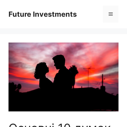
Перейти
до
Future Investments
Меню
вмісту