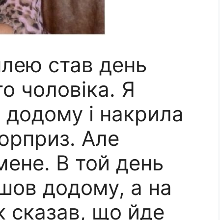
лею став день
о чоловіка. Я
 додому і накрила
сюрприз. Але
ене. В той день
шов додому, а на
 сказав, що йде