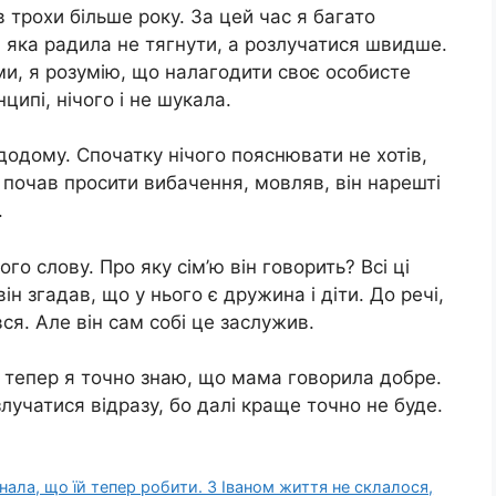
 трохи більше року. За цей час я багато
 яка радила не тягнути, а розлучатися швидше.
ьми, я розумію, що налагодити своє особисте
ципі, нічого і не шукала.
одому. Спочатку нічого пояснювати не хотів,
м почав просити вибачення, мовляв, він нарешті
.
о слову. Про яку сім’ю він говорить? Всі ці
н згадав, що у нього є дружина і діти. До речі,
ся. Але він сам собі це заслужив.
ле тепер я точно знаю, що мама говорила добре.
злучатися відразу, бо далі краще точно не буде.
знала, що їй тепер робити. З Іваном життя не склалося,