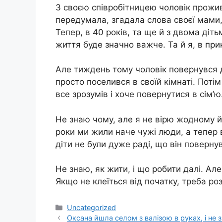
З своєю співробітницею чоловік прожив
передумала, згадала слова своєї мами,
Тепер, в 40 років, та ще й з двома діт
життя буде значно важче. Та й я, в прин
Але тиждень тому чоловік повернувся д
просто поселився в своїй кімнаті. Поті
все зрозумів і хоче повернутися в сім’ю
Не знаю чому, але я не вірю жодному йог
роки ми жили наче чужі люди, а тепер ві
діти не були дуже раді, що він повернув
Не знаю, як жити, і що робити далі. А
Якщо не клеїться від початку, треба ро
Категорії
Uncategorized
Оксана йшла селом з валізою в руках, і не 