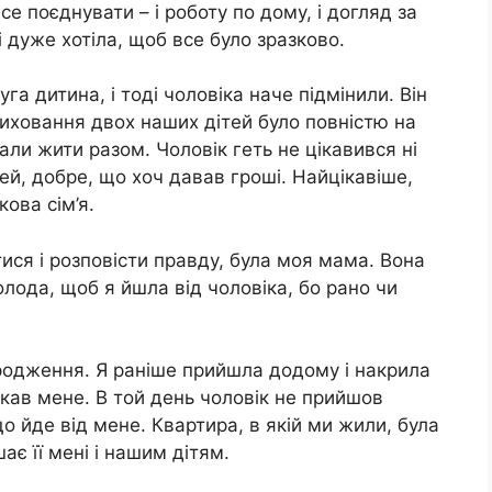
е поєднувати – і роботу по дому, і догляд за
 дуже хотіла, щоб все було зразково.
га дитина, і тоді чоловіка наче підмінили. Він
виховання двох наших дітей було повністю на
ли жити разом. Чоловік геть не цікавився ні
ей, добре, що хоч давав гроші. Найцікавіше,
ова сім’я.
ся і розповісти правду, була моя мама. Вона
лода, щоб я йшла від чоловіка, бо рано чи
одження. Я раніше прийшла додому і накрила
екав мене. В той день чоловік не прийшов
о йде від мене. Квартира, в якій ми жили, була
ає її мені і нашим дітям.