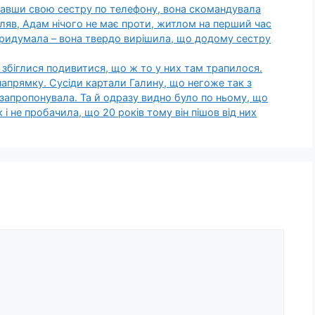
хавши свою сестру по телефону, вона скомандувала
вляв, Адам нічого не має проти, житлом на перший час
 придумала – вона твердо вирішила, що додому сестру
ди збіглися подивитися, що ж то у них там трапилося.
напрямку. Сусіди картали Галину, що негоже так з
 запропонувала. Та й одразу видно було по ньому, що
 і не пробачила, що 20 років тому він пішов від них