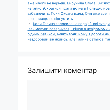
вже нічого не вернеш. Виручила Ольга. Вислу
негайно збиратися і їхати до неї в Польщу, мо
забезпечить. Поки Оксана їхала, Оля вже все
вона нізащо не відпустить
Коли Галина голосила на подвір’ї, всі сусі
Іван мовчки повернувся, і пішов в невідомому 
рідним батьком, навіть води йому з дороги не
нездоровий він якийсь, але Галина батькові так
Залишити коментар
Коментар