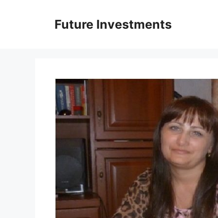
Перейти
до
Future Investments
вмісту