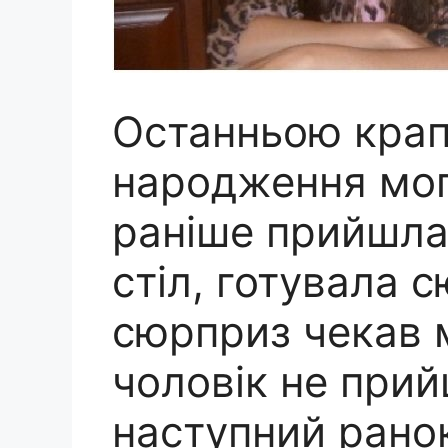
Останньою крап
народження мог
раніше прийшла
стіл, готувала 
сюрприз чекав м
чоловік не прий
наступний ранок