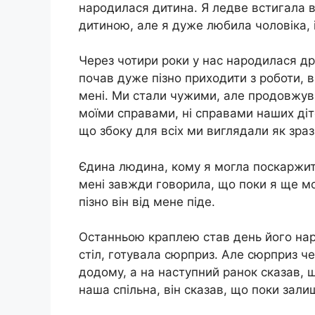
народилася дитина. Я ледве встигала вс
дитиною, але я дуже любила чоловіка, і
Через чотири роки у нас народилася дру
почав дуже пізно приходити з роботи, 
мені. Ми стали чужими, але продовжува
моїми справами, ні справами наших діт
що збоку для всіх ми виглядали як зразк
Єдина людина, кому я могла поскаржити
мені завжди говорила, що поки я ще мо
пізно він від мене піде.
Останньою краплею став день його нар
стіл, готувала сюрприз. Але сюрприз ч
додому, а на наступний ранок сказав, щ
наша спільна, він сказав, що поки залиш