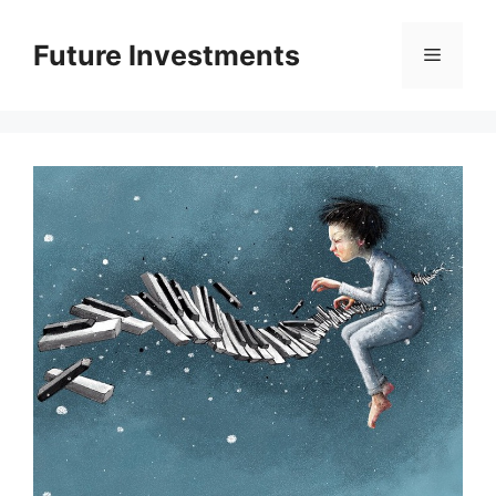
Перейти
до
Future Investments
Меню
вмісту