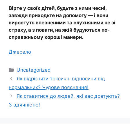
Вірте у своїх дітей, будьте з ними чесні,
завжди приходьте на допомогу — і вони
виростуть впевненими та слухняними не зі
страху, а з поваги, на якій будуються по-
справжньому хороші манери.
Джерело
Категорії
Uncategorized
Як відрізнити токсичні відносини від
нормальних? Чудове пояснення!
Як ставитися до людей, які вас дратують?
З вдячністю!