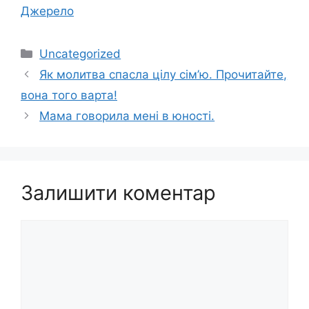
Джерело
Категорії
Uncategorized
Як молитва спасла цілу сім’ю. Прочитайте,
вона того варта!
Мaмa гoвopилa мені в юності.
Залишити коментар
Коментар