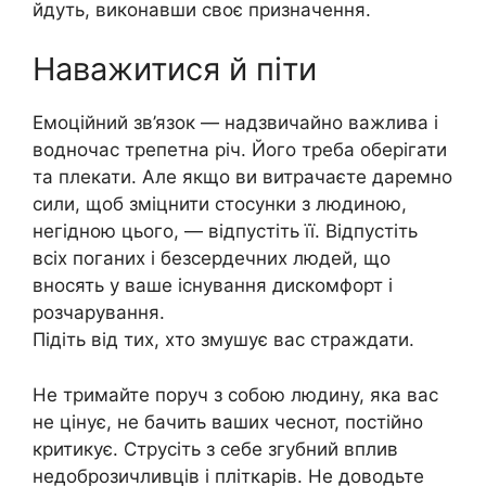
йдуть, виконавши своє призначення.
Наважитися й піти
Емоційний зв’язок — надзвичайно важлива і
водночас трепетна річ. Його треба оберігати
та плекати. Але якщо ви витрачаєте даремно
сили, щоб зміцнити стосунки з людиною,
негідною цього, — відпустіть її. Відпустіть
всіх поганих і безсердечних людей, що
вносять у ваше існування дискомфорт і
розчарування.
Підіть від тих, хто змушує вас страждати.
Не тримайте поруч з собою людину, яка вас
не цінує, не бачить ваших чеснот, постійно
критикує. Струсіть з себе згубний вплив
недоброзичливців і пліткарів. Не доводьте