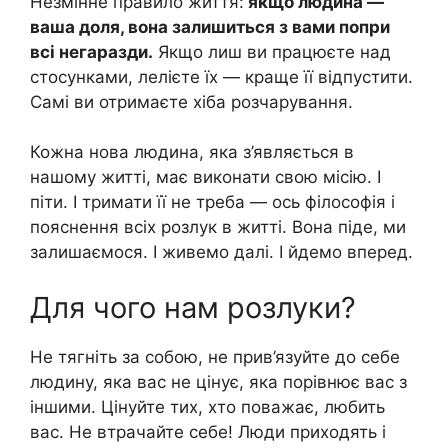
Незмінне правило життя:
якщо людина —
ваша доля, вона залишиться з вами попри
всі негаразди.
Якщо лиш ви працюєте над
стосунками, лелієте їх — краще її відпустити.
Самі ви отримаєте хіба розчарування.
Кожна нова людина, яка з’являється в
нашому житті, має виконати свою місію. І
піти. І тримати її не треба — ось філософія і
пояснення всіх розлук в житті. Вона піде, ми
залишаємося. І живемо далі. І йдемо вперед.
Для чого нам розлуки?
Не тягніть за собою, не прив’язуйте до себе
людину, яка вас не цінує, яка порівнює вас з
іншими. Цінуйте тих, хто поважає, любить
вас. Не втрачайте себе! Люди приходять і