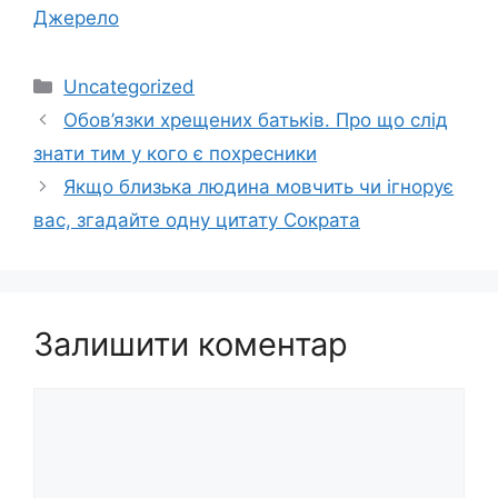
Джерело
Категорії
Uncategorized
Обов’язки хрещених батьків. Про що слід
знати тим у кого є похресники
Якщо близька людина мовчить чи ігнорує
вас, згадайте одну цитату Сократа
Залишити коментар
Коментар