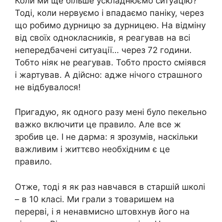
Коли ми ще більше ускладнюємо ситуацію?
Тоді, коли нервуємо і впадаємо паніку, через
що робимо дурницю за дурницею. На відміну
від своїх однокласників, я реагував на всі
непередбачені ситуації… через 72 години.
Тобто ніяк не реагував. Тобто просто сміявся
і жартував. А дійсно: адже нічого страшного
не відбувалося!
Пригадую, як одного разу мені було пекельно
важко включити це правило. Але все ж
зробив це. І не дарма: я зрозумів, наскільки
важливим і життєво необхідним є це
правило.
Отже, тоді я як раз навчався в старшій школі
– в 10 класі. Ми грали з товаришем на
перерві, і я ненавмисно штовхнув його на