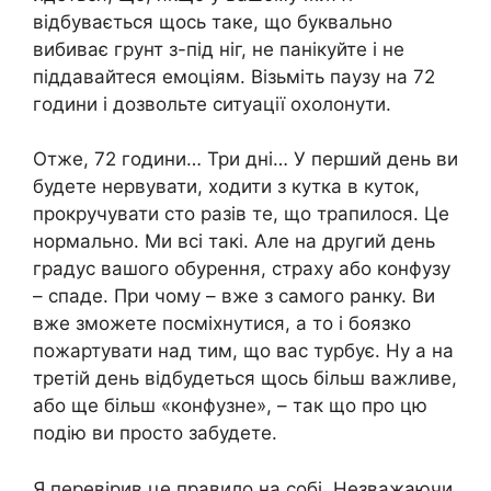
відбувається щось таке, що буквально
вибиває грунт з-під ніг, не панікуйте і не
піддавайтеся емоціям. Візьміть паузу на 72
години і дозвольте ситуації охолонути.
Отже, 72 години… Три дні… У перший день ви
будете нервувати, ходити з кутка в куток,
прокручувати сто разів те, що трапилося. Це
нормально. Ми всі такі. Але на другий день
градус вашого обурення, страху або конфузу
– спаде. При чому – вже з самого ранку. Ви
вже зможете посміхнутися, а то і боязко
пожартувати над тим, що вас турбує. Ну а на
третій день відбудеться щось більш важливе,
або ще більш «конфузне», – так що про цю
подію ви просто забудете.
Я перевірив це правило на собі. Незважаючи