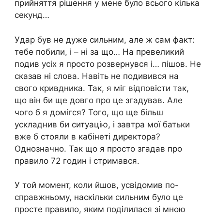
прийняття рішення у мене було всього кілька
секунд…
Удар був не дуже сильним, але ж сам факт:
тебе побили, і – ні за що… На превеликий
подив усіх я просто розвернувся і… пішов. Не
сказав ні слова. Навіть не подивився на
свого кривдника. Так, я міг відповісти так,
що він би ще довго про це згадував. Але
чого б я домігся? Того, що ще більш
ускладнив би ситуацію, і завтра мої батьки
вже б стояли в кабінеті директора?
Однозначно. Так що я просто згадав про
правило 72 годин і стримався.
У той момент, коли йшов, усвідомив по-
справжньому, наскільки сильним було це
просте правило, яким поділилася зі мною