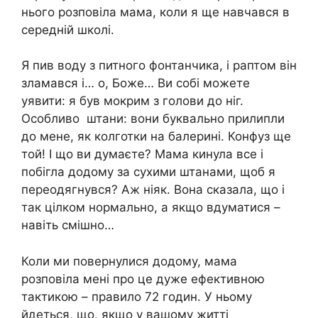
нього розповіла мама, коли я ще навчався в
середній школі.
Я пив воду з питного фонтанчика, і раптом він
зламався і… о, Боже… Ви собі можете
уявити: я був мокрим з голови до ніг.
Особливо штани: вони буквально прилипли
до мене, як колготки на балерині. Конфуз ще
той! І що ви думаєте? Мама кинула все і
побігла додому за сухими штанами, щоб я
переодягнувся? Аж ніяк. Вона сказала, що і
так цілком нормально, а якщо вдуматися –
навіть смішно…
Коли ми повернулися додому, мама
розповіла мені про це дуже ефективною
тактикою – правило 72 годин. У ньому
йдеться, що, якщо у вашому житті