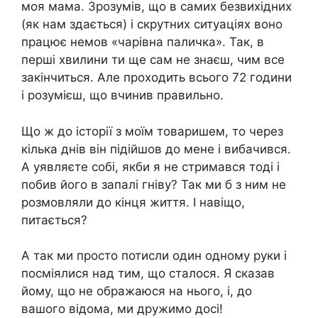
моя мама. Зрозумів, що в самих безвихідних
(як нам здається) і скрутних ситуаціях воно
працює немов «чарівна паличка». Так, в
перші хвилини ти ще сам не знаєш, чим все
закінчиться. Але проходить всього 72 години
і розумієш, що вчинив правильно.
Що ж до історії з моїм товаришем, то через
кілька днів він підійшов до мене і вибачився.
А уявляєте собі, якби я не стримався тоді і
побив його в запалі гніву? Так ми б з ним не
розмовляли до кінця життя. І навіщо,
питається?
А так ми просто потисли один одному руки і
посміялися над тим, що сталося. Я сказав
йому, що не ображаюся на нього, і, до
вашого відома, ми дружимо досі!