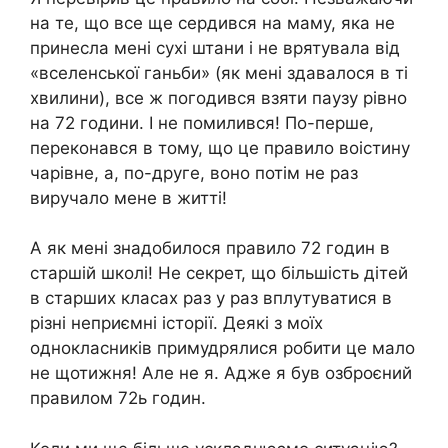
на те, що все ще сердився на маму, яка не
принесла мені сухі штани і не врятувала від
«вселенської ганьби» (як мені здавалося в ті
хвилини), все ж погодився взяти паузу рівно
на 72 години. І не помилився! По-перше,
переконався в тому, що це правило воістину
чарівне, а, по-друге, воно потім не раз
виручало мене в житті!
А як мені знадобилося правило 72 годин в
старшій школі! Не секрет, що більшість дітей
в старших класах раз у раз вплутуватися в
різні неприємні історії. Деякі з моїх
однокласників примудрялися робити це мало
не щотижня! Але не я. Адже я був озброєний
правилом 72ь годин.