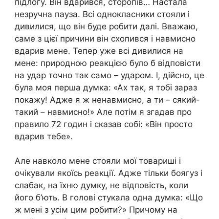
підлогу. Він вдарився, сторопів… Настала
незручна пауза. Всі однокласники стояли і
дивилися, що він буде робити далі. Вважаю,
саме з цієї причини він схопився і навмисно
вдарив мене. Тепер уже всі дивилися на
мене: природною реакцією було б відповісти
на удар точно так само – ударом. І, дійсно, це
була моя перша думка: «Ах так, я тобі зараз
покажу! Адже я ж ненавмисно, а ти – сякий-
такий – навмисно!» Але потім я згадав про
правило 72 годин і сказав собі: «Він просто
вдарив тебе».
Але навколо мене стояли мої товариші і
очікували якоїсь реакції. Адже тільки боягуз і
слабак, на їхню думку, не відповість, коли
його б’ють. В голові стукала одна думка: «Що
ж мені з усім цим робити?» Причому на