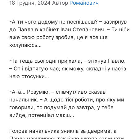
18 Грудня, 2024
Автор
Романович
-А ти чого додому не поспішаєш? – зазирнув
до Павла в кабінет Іван Степанович. – Ти ніби
вже свою роботу зробив, це я все ще
колупаюсь…
-Та теща сьогодні приїхала, – зітхнув Павло.
– От і відтягую час, як можу, складні у нас із
нею стосунки…
-А-а… Розумію, – співчутливо сказав
начальник. – А щодо тієї роботи, про яку ми
говорили, то подумай до завтра, у тебе
вийде, потенціал маєш…
Голова начальника зникла за дверима, а
Павло насупився: так було шкода залишати