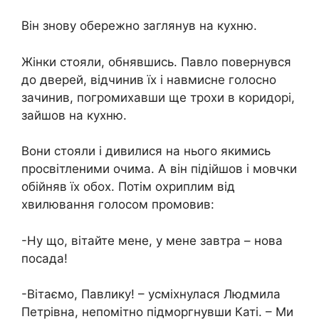
Він знову обережно заглянув на кухню.
Жінки стояли, обнявшись. Павло повернувся
до дверей, відчинив їх і навмисне голосно
зачинив, погромихавши ще трохи в коридорі,
зайшов на кухню.
Вони стояли і дивилися на нього якимись
просвітленими очима. А він підійшов і мовчки
обійняв їх обох. Потім охриплим від
хвилювання голосом промовив:
-Ну що, вітайте мене, у мене завтра – нова
посада!
-Вітаємо, Павлику! – усміхнулася Людмила
Петрівна, непомітно підморгнувши Каті. – Ми