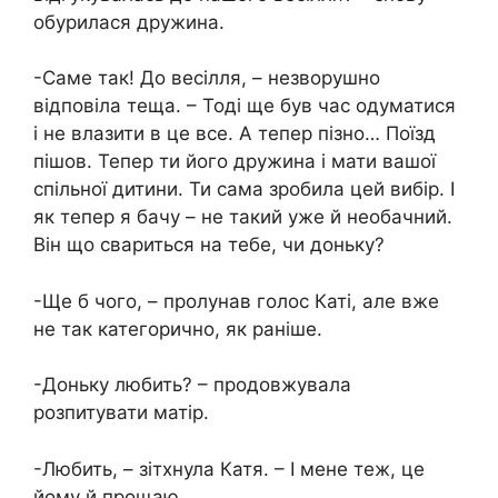
обурилася дружина.
-Саме так! До весілля, – незворушно
відповіла теща. – Тоді ще був час одуматися
і не влазити в це все. А тепер пізно… Поїзд
пішов. Тепер ти його дружина і мати вашої
спільної дитини. Ти сама зробила цей вибір. І
як тепер я бачу – не такий уже й необачний.
Він що свариться на тебе, чи доньку?
-Ще б чого, – пролунав голос Каті, але вже
не так категорично, як раніше.
-Доньку любить? – продовжувала
розпитувати матір.
-Любить, – зітхнула Катя. – І мене теж, це
йому й прощаю.