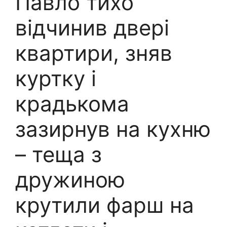
Павло тихо
відчинив двері
квартири, зняв
куртку і
крадькома
зазирнув на кухню
– теща з
дружиною
крутили фарш на