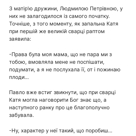
З матір’ю дружини, Людмилою Петрівною, у
них не залагодилося із самого початку.
Точніше, з того моменту, як запальна Катя
при першій же великій сварці раптом
заявила:
-Права була моя мама, що не пара ми з
тобою, вмовляла мене не поспішати,
подумати, а я не послухала її, от і пожинаю
плоди…
Павло вже встиг звикнути, що при сварці
Катя могла наговорити Бог знає що, а
наступного ранку про це благополучно
забувала.
-Ну, характер у неї такий, що поробиш…