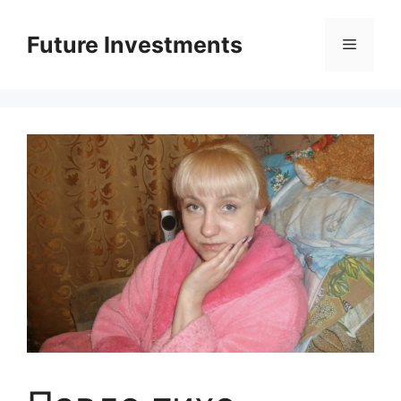
Перейти
до
Future Investments
Меню
вмісту