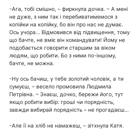
-Ага, тобі смішно, – фиркнула дочка. – А мені
не дуже, з ним так і перебиватимемося з
копійки на копійку, бо він про нас не думає.
Ось учора… Відмовився від підвищення, тому
що бачте, не вміє він командувати! Йому не
подобається говорити старшим за віком
людям, що робити. Бо з ними по-іншому,
бачте, не можна.
-Ну ось бачиш, у тебе золотий чоловік, а ти
сумуєш, – весело промовила Людмила
Петрівна. – Знаєш, дочко, бережи його, тут
якщо робити вибір: гроші чи порядність,
завжди вибирай порядність – не прогадаєш…
-Але її на хліб не намажеш, – зітхнула Катя.