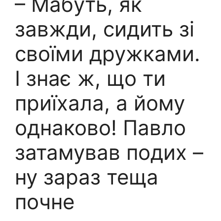
– Мабуть, як
завжди, сидить зі
своїми дружками.
І знає ж, що ти
приїхала, а йому
однаково! Павло
затамував подих –
ну зараз теща
почне