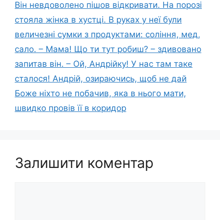
Він невдоволено пішов відкривати. На порозі
стояла жінка в хустці. В руках у неї були
величезні сумки з продуктами: соління, мед,
сало. – Мама! Що ти тут робиш? – здивовано
запитав він. – Ой, Андрійку! У нас там таке
сталося! Андрій, озираючись, щоб не дай
Боже ніхто не побачив, яка в нього мати,
швидко провів її в коридор
Залишити коментар
Коментар