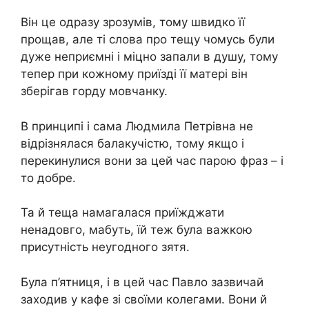
Він це одразу зрозумів, тому швидко її
прощав, але ті слова про тещу чомусь були
дуже неприємні і міцно запали в душу, тому
тепер при кожному приїзді її матері він
зберігав горду мовчанку.
В принципі і сама Людмила Петрівна не
відрізнялася балакучістю, тому якщо і
перекинулися вони за цей час парою фраз – і
то добре.
Та й теща намагалася приїжджати
ненадовго, мабуть, їй теж була важкою
присутність неугодного зятя.
Була п’ятниця, і в цей час Павло зазвичай
заходив у кафе зі своїми колегами. Вони й