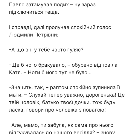
Павло затамував подих – ну зараз
підключиться теща.
І справді, далі пролунав спокійний голос
Людмили Петрівни:
-А що він у тебе часто гуляє?
-Ще б чого бракувало, – обурено відповіла
Катя. – Ноги б його тут не було…
-Значить, так, – раптом спокійно зупинила її
мати. – Слухай тепер уважно, дорогенька! Це
твій чоловік, батько твоєї дочки, тож будь
ласка, говори про чоловіка з повагою!
-Але, мамо, ти забула, як сама про нього
відгукувалась до нашого весілля? – знову