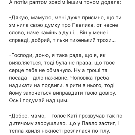
А потім раптом зовсім іншим тоном додала:
-Дякую, мамусю, мені дуже приємно, що ти
змінила свою думку про Павлика, от чесне
слово, наче камінь з душі… Він у мене і
справді, добрий, тільки тихенький трохи…
-Господи, доню, я така рада, що я, як
виявляється, тоді була не права, що твоє
серце тебе не обмануло. Ну а гроші та
посада – діло наживне. Чоловіка треба
надихати на подвиги, вірити в нього, тоді
йому захочеться виправдати твою довіру.
Ось і подумай над цим.
-Добре, мамо, – голос Каті прозвучав так по-
дитячому зворушливо, що у Павло застиг, і
тепла хвиля ніжності розлилася по тілу.