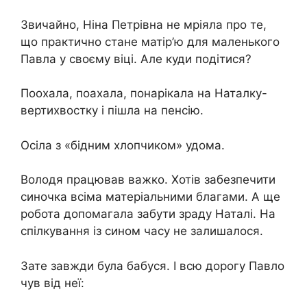
Звичайно, Ніна Петрівна не мріяла про те,
що практично стане матір’ю для маленького
Павла у своєму віці. Але куди подітися?
Поохала, поахала, понарікала на Наталку-
вертихвостку і пішла на пенсію.
Осіла з «бідним хлопчиком» удома.
Володя працював важко. Хотів забезпечити
синочка всіма матеріальними благами. А ще
робота допомагала забути зраду Наталі. На
спілкування із сином часу не залишалося.
Зате завжди була бабуся. І всю дорогу Павло
чув від неї: