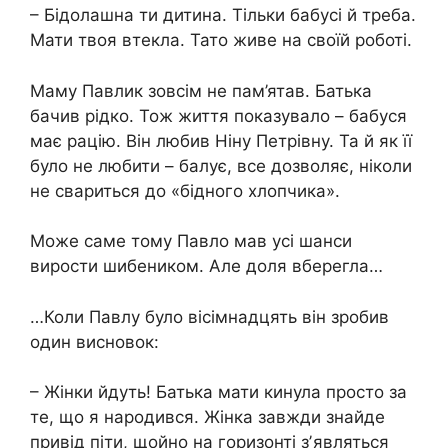
– Бідолашна ти дитина. Тільки бабусі й треба.
Мати твоя втекла. Тато живе на своїй роботі.
Маму Павлик зовсім не пам’ятав. Батька
бачив рідко. Тож життя показувало – бабуся
має рацію. Він любив Ніну Петрівну. Та й як її
було не любити – балує, все дозволяє, ніколи
не свариться до «бідного хлопчика».
Може саме тому Павло мав усі шанси
вирости шибеником. Але доля вберегла…
…Коли Павлу було вісімнадцять він зробив
один висновок:
– Жінки йдуть! Батька мати кинула просто за
те, що я народився. Жінка завжди знайде
привід піти, щойно на горизонті зʼявляться