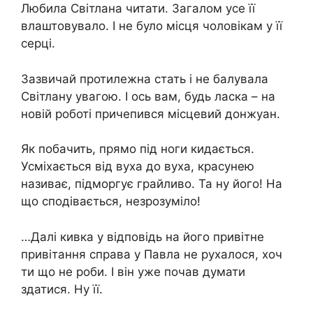
Любила Світлана читати. Загалом усе її
влаштовувало. І не було місця чоловікам у її
серці.
Зазвичай протилежна стать і не балувала
Світлану увагою. І ось вам, будь ласка – на
новій роботі причепився місцевий донжуан.
Як побачить, прямо під ноги кидається.
Усміхається від вуха до вуха, красунею
називає, підморгує грайливо. Та ну його! На
що сподівається, незрозуміло!
…Далі кивка у відповідь на його привітне
привітання справа у Павла не рухалося, хоч
ти що не роби. І він уже почав думати
здатися. Ну її.