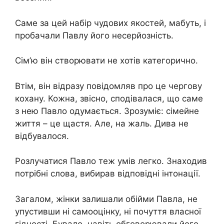
Саме за цей набір чудових якостей, мабуть, і
пробачали Павлу його несерйозність.
Сім’ю він створювати не хотів категорично.
Втім, він відразу повідомляв про це чергову
кохану. Кожна, звісно, ​​сподівалася, що саме
з нею Павло одумається. Зрозуміє: сімейне
життя – це щастя. Але, на жаль. Дива не
відбувалося.
Розлучатися Павло теж умів легко. Знаходив
потрібні слова, вибирав відповідні інтонації.
Загалом, жінки залишали обійми Павла, не
упустивши ні самооцінку, ні почуття власної
гідності. Бувало, навіть обговорювали його