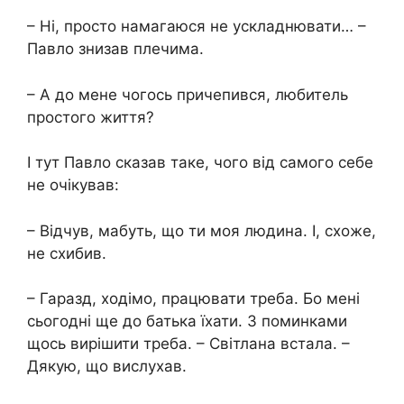
– Ні, просто намагаюся не ускладнювати… –
Павло знизав плечима.
– А до мене чогось причепився, любитель
простого життя?
І тут Павло сказав таке, чого від самого себе
не очікував:
– Відчув, мабуть, що ти моя людина. І, схоже,
не схибив.
– Гаразд, ходімо, працювати треба. Бо мені
сьогодні ще до батька їхати. З поминками
щось вирішити треба. – Світлана встала. –
Дякую, що вислухав.