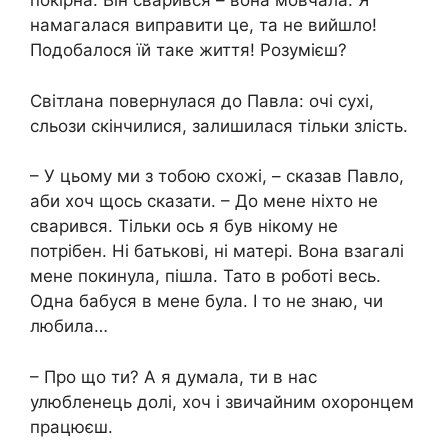
покірна. Він сварився – вона мовчала. Я
намагалася виправити це, та не вийшло!
Подобалося їй таке життя! Розумієш?
Світлана повернулася до Павла: очі сухі,
сльози скінчилися, залишилася тільки злість.
– У цьому ми з тобою схожі, – сказав Павло,
аби хоч щось сказати. – До мене ніхто не
сварився. Тільки ось я був нікому не
потрібен. Ні батькові, ні матері. Вона взагалі
мене покинула, пішла. Тато в роботі весь.
Одна бабуся в мене була. І то не знаю, чи
любила…
– Про що ти? А я думала, ти в нас
улюбленець долі, хоч і звичайним охоронцем
працюєш.