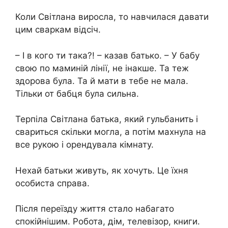
Коли Світлана виросла, то навчилася давати
цим сваркам відсіч.
– І в кого ти така?! – казав батько. – У бабу
свою по маминій лінії, не інакше. Та теж
здорова була. Та й мати в тебе не мала.
Тільки от бабця була сильна.
Терпіла Світлана батька, який гульбанить і
свариться скільки могла, а потім махнула на
все рукою і орендувала кімнату.
Нехай батьки живуть, як хочуть. Це їхня
особиста справа.
Після переїзду життя стало набагато
спокійнішим. Робота, дім, телевізор, книги.