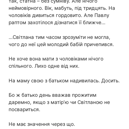
так, статна – без сумніву. Але нічого
неймовірного. Вік, мабуть, під тридцять. На
чоловіків дивиться гордовито. Але Павлу
раптом захотілося дізнатися її ближче…
…Світлана тим часом зрозуміти не могла,
чого до неї цей молодий бабій причепився.
Не хоче вона мати з чоловіками нічого
спільного. Лихо одне від них.
На маму свою з батьком надивилась. Досить.
Бо ж батько день вважав прожитим
даремно, якщо з матірʼю чи Світланою не
посвариться.
Не має значення через що.