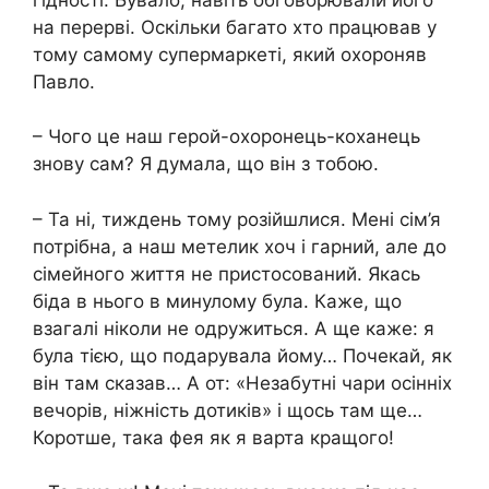
на перерві. Оскільки багато хто працював у
тому самому супермаркеті, який охороняв
Павло.
– Чого це наш герой-охоронець-коханець
знову сам? Я думала, що він з тобою.
– Та ні, тиждень тому розійшлися. Мені сім’я
потрібна, а наш метелик хоч і гарний, але до
сімейного життя не пристосований. Якась
біда в нього в минулому була. Каже, що
взагалі ніколи не одружиться. А ще каже: я
була тією, що подарувала йому… Почекай, як
він там сказав… А от: «Незабутні чари осінніх
вечорів, ніжність дотиків» і щось там ще…
Коротше, така фея як я варта кращого!