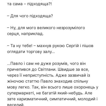
та сама – підходяща?!
– Для чого підходяща?
– Ну, для мого великого незрозумілого
серця, наприклад.
– Та ну тебе! – махнув рукою Сергій і пішов
оглядати торгову залу…
…Павло і сам не дуже розумів, чого він
причепився до Світлани. Швидше за все,
через її неприступність. Адже зазвичай із
жіночою статтю Павло знаходив спільну
мову легко. Так, він всього лише охоронець у
супермаркеті, не багатій який-небудь. Але
зате харизматичний, симпатичний, молодий і
веселий.