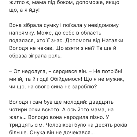
житло є, мама під боком, допоможе, якщо
що, а я йду!
Вона зібрала сумку і поїхала у невідомому
напрямку. Може, до себе в область
подалася, хто її знає. Допомоги від Наталки
Володя не чекав. Що взяти з неї? Та ще й
образа зіграла роль.
– От недолуга, – сердився він. – Не потрібні
ми їй, та й годі! Обійдемося! Що я не мужик,
чи що, на свого сина не зароблю?
Володя і сам був ще молодий: двадцять
чотири роки всього. А ось його мама, на
жаль… Володю вона народила пізно. У
тридцять сім. Чоловікові було на десять років
більше. Онука він не дочекався…