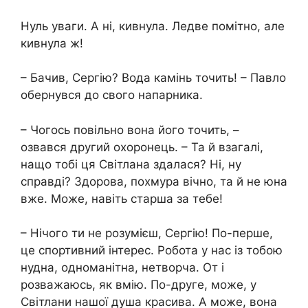
Нуль уваги. А ні, кивнула. Ледве помітно, але
кивнула ж!
– Бачив, Сергію? Вода камінь точить! – Павло
обернувся до свого напарника.
– Чогось повільно вона його точить, –
озвався другий охоронець. – Та й взагалі,
нащо тобі ця Світлана здалася? Ні, ну
справді? Здорова, похмура вічно, та й не юна
вже. Може, навіть старша за тебе!
– Нічого ти не розумієш, Сергію! По-перше,
це спортивний інтерес. Робота у нас із тобою
нудна, одноманітна, нетворча. От і
розважаюсь, як вмію. По-друге, може, у
Світлани нашої душа красива. А може, вона