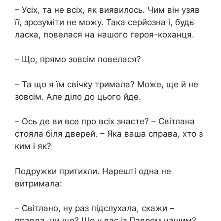
– Усіх, та не всіх, як виявилось. Чим він узяв
її, зрозуміти не можу. Така серйозна і, будь
ласка, повелася на нашого героя-коханця.
– Що, прямо зовсім повелася?
– Та що я їм свічку тримала? Може, ще й не
зовсім. Але діло до цього йде.
– Ось де ви все про всіх знаєте? – Світлана
стояла біля дверей. – Яка ваша справа, хто з
ким і як?
Подружки притихли. Нарешті одна не
витримала:
– Світлано, ну раз підслухала, скажи –
правда, чи що? Що у вас із Павлом нашим?