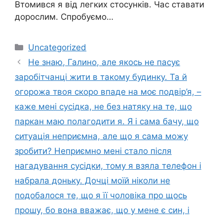
Втомився я від легких стосунків. Час ставати
дорослим. Спробуємо…
Категорії
Uncategorized
Не знаю, Галино, але якось не пасує
заробітчанці жити в такому будинку. Та й
огорожа твоя скоро впаде на моє подвір’я, –
каже мені сусідка, не без натяку на те, що
паркан маю полагодити я. Я і сама бачу, що
ситуація неприємна, але що я сама можу
зробити? Неприємно мені стало після
нагадування сусідки, тому я взяла телефон і
набрала доньку. Дочці моїй ніколи не
подобалося те, що я її чоловіка про щось
прошу, бо вона вважає, що у мене є син, і