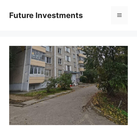
Перейти
до
Future Investments
Меню
вмісту