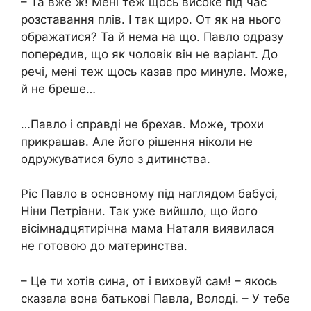
– Та вже ж! Мені теж щось високе під час
розставання плів. І так щиро. От як на нього
ображатися? Та й нема на що. Павло одразу
попередив, що як чоловік він не варіант. До
речі, мені теж щось казав про минуле. Може,
й не бреше…
…Павло і справді не брехав. Може, трохи
прикрашав. Але його рішення ніколи не
одружуватися було з дитинства.
Ріс Павло в основному під наглядом бабусі,
Ніни Петрівни. Так уже вийшло, що його
вісімнадцятирічна мама Наталя виявилася
не готовою до материнства.
– Це ти хотів сина, от і виховуй сам! – якось
сказала вона батькові Павла, Володі. – У тебе