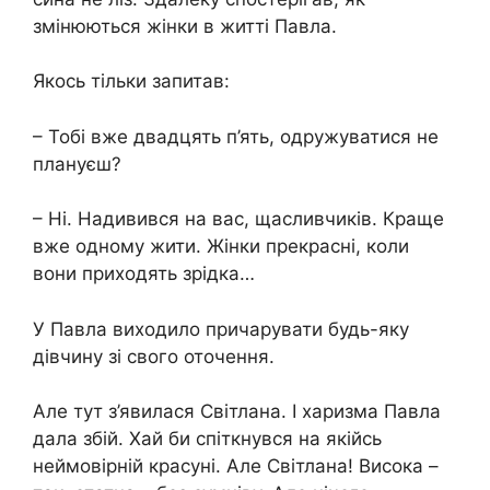
змінюються жінки в житті Павла.
Якось тільки запитав:
– Тобі вже двадцять п’ять, одружуватися не
плануєш?
– Ні. Надивився на вас, щасливчиків. Краще
вже одному жити. Жінки прекрасні, коли
вони приходять зрідка…
У Павла виходило причарувати будь-яку
дівчину зі свого оточення.
Але тут з’явилася Світлана. І харизма Павла
дала збій. Хай би спіткнувся на якійсь
неймовірній красуні. Але Світлана! Висока –