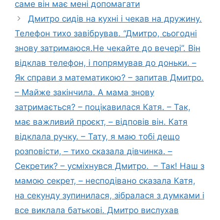
саме він має мені допомагати
Дмитро сидів на кухні і чекав на дружину.
Телефон тихо завібрував. “Дмитро, сьогодні
знову затримаюся.Не чекайте до вечері”. Він
відклав телефон, і попрямував до доньки. –
Як справи з математикою? – запитав Дмитро.
– Майже закінчила. А мама знову
затримається? – поцікавилася Катя. – Так,
має важливий проєкт, – відповів він. Катя
відклала ручку. – Тату, я маю тобі дещо
розповісти, – тихо сказала дівчинка. –
Секретик? – усміхнувся Дмитро. – Так! Наш з
мамою секрет, – несподівано сказала Катя,
на секунду зупинилася, зібралася з думками і
все виклала батькові. Дмитро вислухав