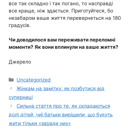
все так складно і так погано, то насправді
все краще, ніж здається. Приготуйтеся, бо
незабаром ваше життя перевернеться на 180
градусів.
Чи доводилося вам переживати переломні
моменти? Як вони вплинули на ваше життя?
Джерело
Категорії
Uncategorized
Жінкам на замітку: як позбутися від
суперниці
Сильна стаття про те, як складаються
долі дітей, чиї батьки вирішили, що будуть
жити тільки «заради них»