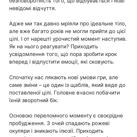
безповоротність того, що відбувається і нові
невідомі відчуття.
Адже ми так давно мріяли про ідеальне тіло,
але вже багато років не могли прийти до цієї
цілі. І от нарешті урочистий момент наступив.
Як на нього реагувати? Приходить
усвідомлення того, що пора зробити крок
вперед і відпустити емоції, які сковують.
Спочатку нас лякають нові умови гри, але
саме зміни – це один із щаблів, який веде до
поставленої цілі. Головне вчасно побачити
їхній зворотний бік.
Основою переломного моменту є своєрідне
пробудження. З очей спадають рожеві
окуляри і зникають ілюзії. Приходить