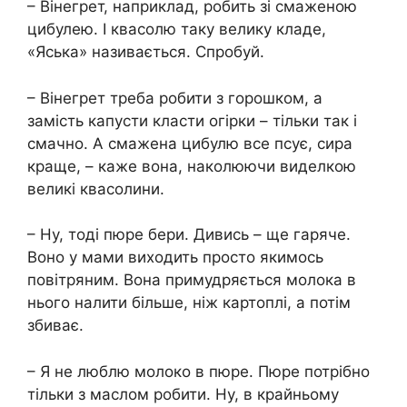
– Вінегрет, наприклад, робить зі смаженою
цибулею. І квасолю таку велику кладе,
«Яська» називається. Спробуй.
– Вінегрет треба робити з горошком, а
замість капусти класти огірки – тільки так і
смачно. А смажена цибулю все псує, сира
краще, – каже вона, наколюючи виделкою
великі квасолини.
– Ну, тоді пюре бери. Дивись – ще гаряче.
Воно у мами виходить просто якимось
повітряним. Вона примудряється молока в
нього налити більше, ніж картоплі, а потім
збиває.
– Я не люблю молоко в пюре. Пюре потрібно
тільки з маслом робити. Ну, в крайньому