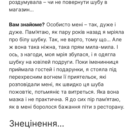
роздумувала – чи не повернути шубу в
магазин…
Вам знайоме?
Особисто мені – так, дуже і
дуже. Пам’ятаю, як пару років назад я мріяла
про білу шубку. Так, не варто, тому що… Але
ж вона така ніжна, така прям мила-мила. І
ось, з нагоди, моя мрія збулася, і я одягла
шубку на ювілей подруги. Поки іменинниця
приймала гостей і подарунки, я стояла під
перехресним вогнем її приятельок, які
розповідали мені, як швидко ця шуба
пожовтіє, потьмяніє та витреться. Яка вона
мазка і не практична. Я до сих пір пам’ятаю,
як в мені боролося бажання піти з ресторану.
Знецінення…