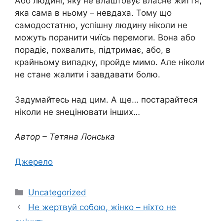
Або людині, яку не влаштовує власне життя,
яка сама в ньому – невдаха. Тому що
самодостатню, успішну людину ніколи не
можуть поранити чиїсь перемоги. Вона або
порадіє, похвалить, підтримає, або, в
крайньому випадку, пройде мимо. Але ніколи
не стане жалити і завдавати болю.
Задумайтесь над цим. А ще… постарайтеся
ніколи не знецінювати інших…
Автор – Тетяна Лонська
Джерело
Категорії
Uncategorized
Не жертвуй собою, жінко – ніхто не