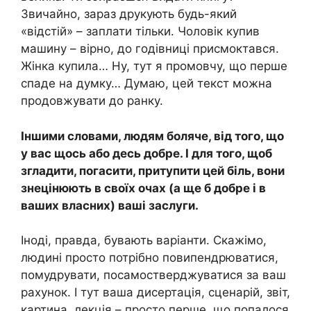
Звичайно, зараз друкують будь-який
«відстій» – заплати тільки. Чоловік купив
машину – вірно, до годівниці присмоктався.
Жінка купила… Ну, тут я промовчу, що перше
спаде на думку… Думаю, цей текст можна
продовжувати до ранку.
Іншими словами, людям боляче, від того, що
у вас щось або десь добре. І для того, щоб
згладити, погасити, притупити цей біль, вони
знецінюють в своїх очах (а ще б добре і в
ваших власних) ваші заслуги.
Іноді, правда, бувають варіанти. Скажімо,
людині просто потрібно повипендрюватися,
помудрувати, посамостверджуватися за ваш
рахунок. І тут ваша дисертація, сценарій, звіт,
картина, лекція – просто перше, що попалося