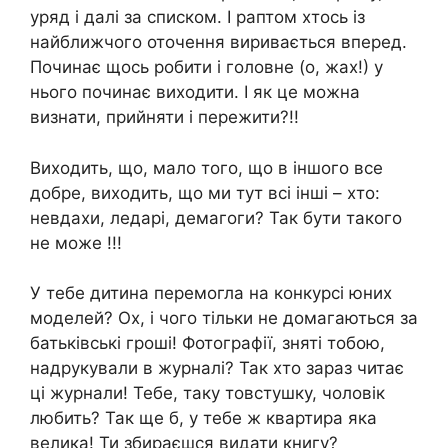
уряд і далі за списком. І раптом хтось із
найближчого оточення виривається вперед.
Починає щось робити і головне (о, жах!) у
нього починає виходити. І як це можна
визнати, прийняти і пережити?!!
Виходить, що, мало того, що в іншого все
добре, виходить, що ми тут всі інші – хто:
невдахи, ледарі, демагоги? Так бути такого
не може !!!
У тебе дитина перемогла на конкурсі юних
моделей? Ох, і чого тільки не домагаються за
батьківські гроші! Фотографії, зняті тобою,
надрукували в журналі? Так хто зараз читає
ці журнали! Тебе, таку товстушку, чоловік
любить? Так ще б, у тебе ж квартира яка
велика! Ти збираєшся видати книгу?