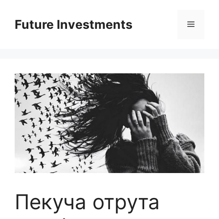
Перейти
до
Future Investments
Меню
вмісту
Пекуча отрута