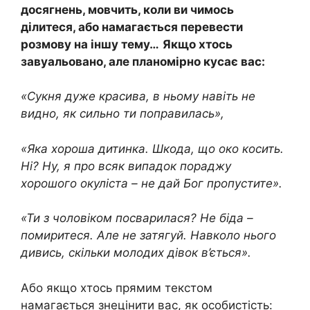
досягнень, мовчить, коли ви чимось
ділитеся, або намагається перевести
розмову на іншу тему…
Якщо хтось
завуальовано, але планомірно кусає вас:
«Сукня дуже красива, в ньому навіть не
видно, як сильно ти поправилась»,
«Яка хороша дитинка. Шкода, що око косить.
Ні? Ну, я про всяк випадок пораджу
хорошого окуліста – не дай Бог пропустите».
«Ти з чоловіком посварилася? Не біда –
помиритеся. Але не затягуй. Навколо нього
дивись, скільки молодих дівок в’ється».
Або якщо хтось прямим текстом
намагається знецінити вас, як особистість: