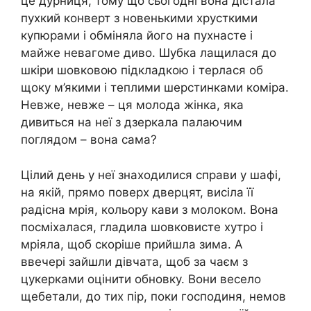
це дурниця, тому що сьогодні вона дістала
пухкий конверт з новенькими хрусткими
купюрами і обміняла його на пухнасте і
майже невагоме диво. Шубка лащилася до
шкіри шовковою підкладкою і терлася об
щоку м’якими і теплими шерстинками коміра.
Невже, невже – ця молода жінка, яка
дивиться на неї з дзеркала палаючим
поглядом – вона сама?
Цілий день у неї знаходилися справи у шафі,
на якій, прямо поверх дверцят, висіла її
радісна мрія, кольору кави з молоком. Вона
посміхалася, гладила шовковисте хутро і
мріяла, щоб скоріше прийшла зима. А
ввечері зайшли дівчата, щоб за чаєм з
цукерками оцінити обновку. Вони весело
щебетали, до тих пір, поки господиня, немов