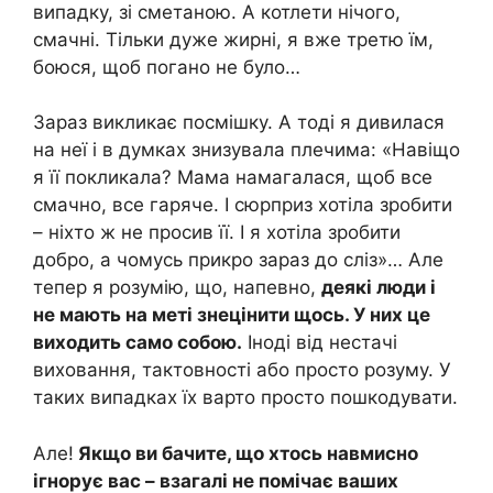
випадку, зі сметаною. А котлети нічого,
смачні. Тільки дуже жирні, я вже третю їм,
боюся, щоб погано не було…
Зараз викликає посмішку. А тоді я дивилася
на неї і в думках знизувала плечима: «Навіщо
я її покликала? Мама намагалася, щоб все
смачно, все гаряче. І сюрприз хотіла зробити
– ніхто ж не просив її. І я хотіла зробити
добро, а чомусь прикро зараз до сліз»… Але
тепер я розумію, що, напевно,
деякі люди і
не мають на меті знецінити щось. У них це
виходить само собою.
Іноді від нестачі
виховання, тактовності або просто розуму. У
таких випадках їх варто просто пошкодувати.
Але!
Якщо ви бачите, що хтось навмисно
ігнорує вас – взагалі не помічає ваших