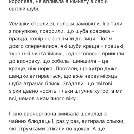
королева, не впливла в кімнату в своїй
світлій шубі.
Усмішки стерлися, голоси замовкли. Її вітали
з покупкою, говорили, що шуба красива –
правда, колір не зовсім їй до лиця. Потім
довго сперечалися, які шуби краще – грецькі,
турецькі чи італійські, і одноголосно прийшли
до висновку, що соболь і шиншила – це
краще, ніж норка. Поохали, що хутро дуже
швидко витирається, що вже через місяць
шуба втрачає блиск. Згадали, що світові
зірки давно носять тільки штучне хутро, а ми
всі, немов з кам’яного віку…
Пізно ввечері вона змивала шоколад з
чайних блюдець і, раз у раз, витирала сльози,
які струмками стікали по щоках. А ще