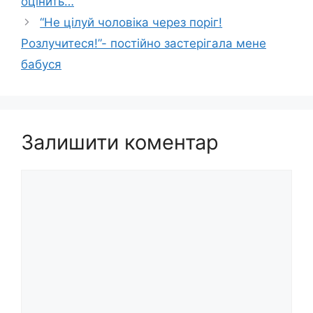
оцінить…
“Не цілуй чоловіка через поріг!
Розлучитеся!”- постійно застерігала мене
бабуся
Залишити коментар
Коментар