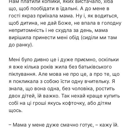
Нам платили копійки, яких вистачало, хіба
що, щоб пообідати в їдальні. А до мене в
гості якраз приїхала мама. Ну і, як водиться,
щоб дитина, не дай Боже, не впала в голодну
непритомність і не схудла за день, мама
вирішила принести мені обід (сиділи ми там
до ранку).
Мені було дивно це і дуже приємно, оскільки
я вже кілька років жила без батьківського
піклування. Але мова не про це, а про те, що
я покликала з собою їсти одну вчительку. Я
знала, що вона одна, без чоловіка, ростить
двох дітей, їй важко. Так нехай краще купить
собі на ці гроші якусь кофточку, або дітям
щось.
– Мама у мене дуже смачно готує, – кажу їй.