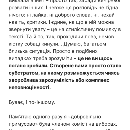
Виклала в інет – просто так, заради вечірньої
розваги інших. І невже ця розповідь не гідна
нічого: ні лайка, ні доброго слова, ні, нехай
навіть, критики. І єдине, на що в ній можна
звернути увагу – це на стилістичну помилку в
тексті. Та й то, так, проходячи повз, немов
кістку собаці кинули… Думаю, багатьом
близька ситуація. Просто в подібних
випадках треба зрозуміти –
це не ви щось
погано зробили.
Створене вами просто стало
субстратом, на якому розмножується чиясь
хвороблива зарозумілість або комплекс
неповноцінності.
Буває, і по-іншому.
Пам’ятаю одного разу я «добровільно-
примусово» була членом комісії на виборах.