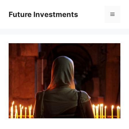
Перейти
до
Future Investments
Меню
вмісту