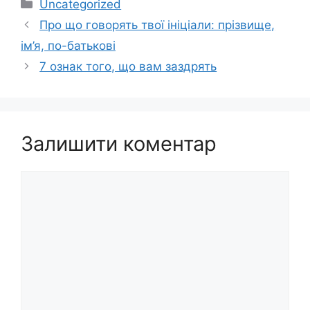
Категорії
Uncategorized
Про що говорять твої ініціали: прізвище,
ім’я, по-батькові
7 ознак того, що вам заздрять
Залишити коментар
Коментар