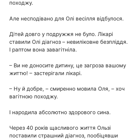
походжу.
Але несподівано для Олі весілля відбулося.
Дітей довго у подружжя не було. Лікарі
ставили Олі діагноз – невиліковне безпліддя.
І раптом вона завагітніла.
– Ви не доносите дитину, це загроза вашому
життю! – застерігали лікарі.
– Ну й добре, – смиренно мовила Оля, – хоч
вагітною походжу.
І народила абсолютно здорового сина.
Через 40 років щасливого життя Ользі
поставили страшний діагноз, пообіцявши