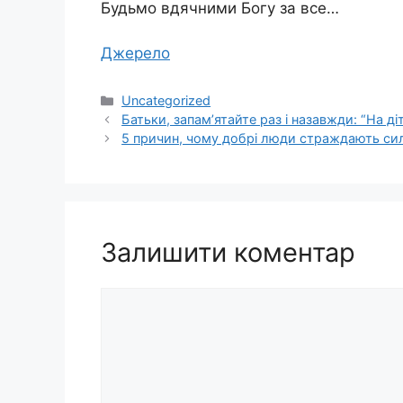
Будьмо вдячними Богу за все…
Джерело
Категорії
Uncategorized
Батьки, запам’ятайте раз і назавжди: “На ді
5 причин, чому добрі люди страждають сил
Залишити коментар
Коментар