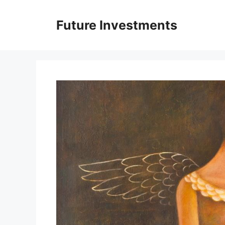
Перейти
до
Future Investments
вмісту