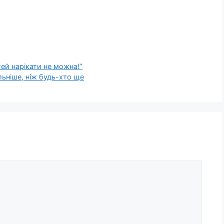
тей нарікати не можна!”
ьніше, ніж будь-хто ще