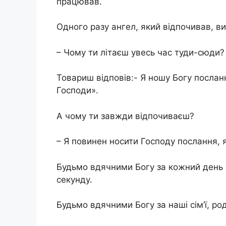
працював.
Одного разу ангел, який відпочивав, в
– Чому ти літаєш увесь час туди-сюди?
Товариш відповів:- Я ношу Богу посла
Господи».
А чому ти завжди відпочиваєш?
– Я повинен носити Господу послання,
Будьмо вдячними Богу за кожний день 
секунду.
Будьмо вдячними Богу за наші сім’ї, ро