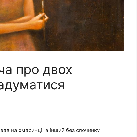
ча про двох
задуматися
ав на хмаринці, а інший без спочинку