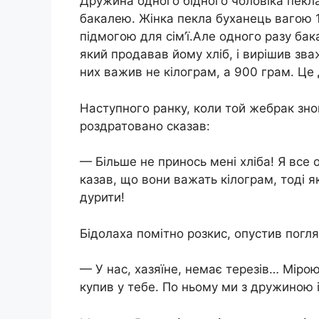
Дружина одного бідного чоловіка пекла 
бакалею. Жінка пекла буханець вагою 
підмогою для сім’ї.Але одного разу бак
який продавав йому хліб, і вирішив зва
них важив не кілограм, а 900 грам. Це
Наступного ранку, коли той жебрак зно
роздратовано сказав:
— Більше не принось мені хліба! Я все 
казав, що вони важать кілограм, тоді я
дурити!
Бідолаха помітно розкис, опустив погляд
— У нас, хазяїне, немає терезів… Міро
купив у тебе. По ньому ми з дружиною і