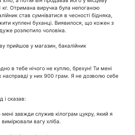
хліб, а потім він продавав його у місцеву
1 кг. Отримана виручка була непоганою
алійник став сумніватися в чесності бідняка,
жити куплені буханці. Виявилося, що кожен з
 дуже розлютило чоловіка.
ву прийшов у магазин, бакалійник
одно в тебе нічого не куплю, брехун! Ти мені
к насправді у них 900 грам. Я не дозволю себе
 і сказав:
ю мені завжди служив кілограм цукру, який я
 вимірювали вагу хліба.