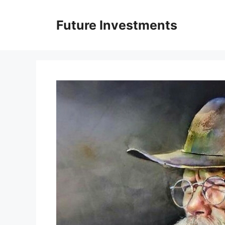
Перейти
до
Future Investments
вмісту