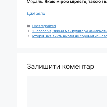
Мораль:
Якою мірою міряєте, такою і в
Джерело
Категорії
Uncategorized
11 способів, якими маніпулятори намагають
Історія, яка вчить ніколи не соромитись сво
Залишити коментар
Коментар