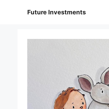
Перейти
до
Future Investments
вмісту