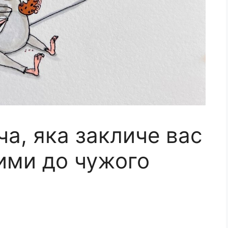
а, яка закличе вас
ими до чужого