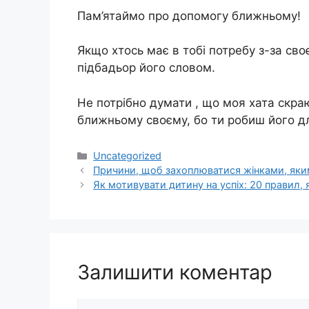
Пам’ятаймо про допомогу ближньому!
Якщо хтось має в тобі потребу з-за св
підбадьор його словом.
Не потрібно думати , що моя хата скра
ближньому своєму, бо ти робиш його д
Категорії
Uncategorized
Причини, щоб захоплюватися жінками, яки
Як мотивувати дитину на успіх: 20 правил,
Залишити коментар
Коментар