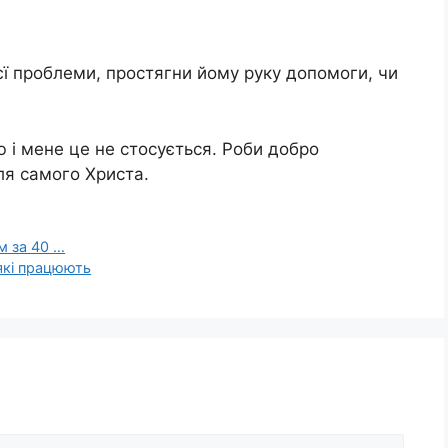
оєї проблеми, простягни йому руку допомоги, чи
ю і мене це не стосується. Роби добро
ля самого Христа.
м за 40 …
 які працюють