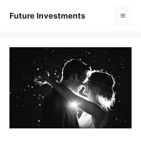
Перейти
до
Future Investments
Меню
вмісту