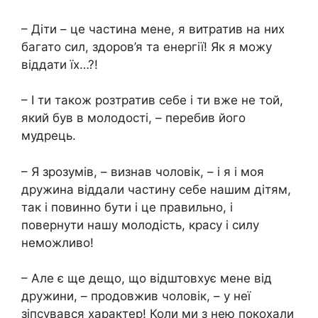
– Діти – це частина мене, я витратив на них
багато сил, здоров’я та енергії! Як я можу
віддати їх…?!
– І ти також розтратив себе і ти вже не той,
який був в молодості, – перебив його
мудрець.
– Я зрозумів, – визнав чоловік, – і я і моя
дружина віддали частину себе нашим дітям,
так і повинно бути і це правильно, і
повернути нашу молодість, красу і силу
неможливо!
– Але є ще дещо, що відштовхує мене від
дружини, – продовжив чоловік, – у неї
зіпсувався характер! Коли ми з нею покохали