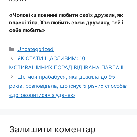
«Чоловіки повинні любити своїх дружин, як
власні тіла. Хто любить свою дружину, той і
себе любить»
Категорії
Uncategorized
ЯК СТАТИ ЩАСЛИВИМ: 10
МОТИВАЦІЙНИХ ПОРАД ВІД ІВАНА ПАВЛА ІІ
Ще моя прабабуся, яка дожила до 95
років, розповідала, що існує 5 різних способів
«договоритися» з удачею
Залишити коментар