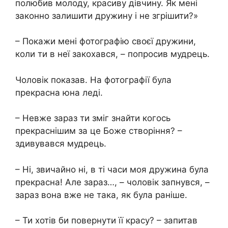
полюбив молоду, красиву дівчину. Як мені
законно залишити дружину і не згрішити?»
– Покажи мені фотографію своєї дружини,
коли ти в неї закохався, – попросив мудрець.
Чоловік показав. На фотографії була
прекрасна юна леді.
– Невже зараз ти зміг знайти когось
прекраснішим за це Боже створіння? –
здивувався мудрець.
– Ні, звичайно ні, в ті часи моя дружина була
прекрасна! Але зараз…, – чоловік запнувся, –
зараз вона вже не така, як була раніше.
– Ти хотів би повернути її красу? – запитав