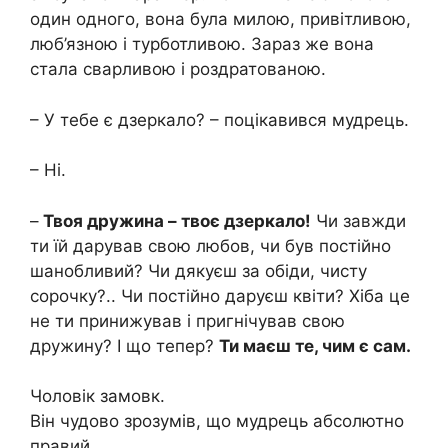
один одного, вона була милою, привітливою,
люб’язною і турботливою. Зараз же вона
стала сварливою і роздратованою.
– У тебе є дзеркало? – поцікавився мудрець.
– Ні.
–
Твоя дружина – твоє дзеркало!
Чи завжди
ти їй дарував свою любов, чи був постійно
шанобливий? Чи дякуєш за обіди, чисту
сорочку?.. Чи постійно даруєш квіти? Хіба це
не ти принижував і пригнічував свою
дружину? І що тепер?
Ти маєш те, чим є сам.
Чоловік замовк.
Він чудово зрозумів, що мудрець абсолютно
правий.