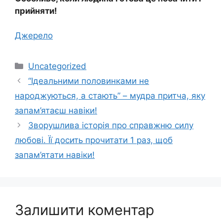
прийняти!
Джерело
Категорії
Uncategorized
“Ідеальними половинками не
народжуються, а стають” – мудра притча, яку
запам’ятаєш навіки!
Зворушлива історія про справжню силу
любові. Її досить прочитати 1 раз, щоб
запам’ятати навіки!
Залишити коментар