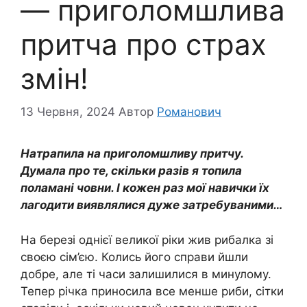
— приголомшлива
притча про страх
змін!
13 Червня, 2024
Автор
Романович
Натрапила на приголомшливу притчу.
Думала про те, скільки разів я топила
поламані човни. І кожен раз мої навички їх
лагодити виявлялися дуже затребуваними…
На березі однієї великої ріки жив рибалка зі
своєю сім’єю. Колись його справи йшли
добре, але ті часи залишилися в минулому.
Тепер річка приносила все менше риби, сітки