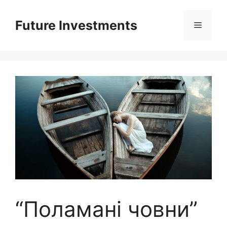
Перейти
до
Future Investments
Меню
вмісту
“Поламані човни”