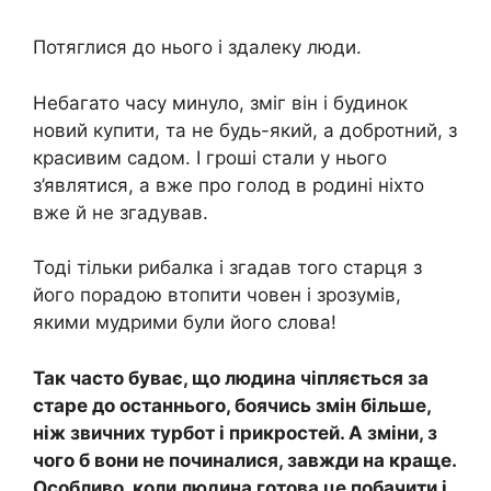
Потяглися до нього і здалеку люди.
Небагато часу минуло, зміг він і будинок
новий купити, та не будь-який, а добротний, з
красивим садом. І гроші стали у нього
з’являтися, а вже про голод в родині ніхто
вже й не згадував.
Тоді тільки рибалка і згадав того старця з
його порадою втопити човен і зрозумів,
якими мудрими були його слова!
Так часто буває, що людина чіпляється за
старе до останнього, боячись змін більше,
ніж звичних турбот і прикростей. А зміни, з
чого б вони не починалися, завжди на краще.
Особливо, коли людина готова це побачити і