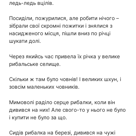
ледь-ледь вцілів.
Посиділи, пожурилися, але робити нічого –
зібрали свої скромні пожитки і знялися з
насидженого місця, пішли вниз по річці
шукати долі.
Через якийсь час привела їх річка у велике
рибальське селище.
Скільки ж там було човнів! І великих шхун, і
зовсім маленьких човників.
Мимоволі раділо серце рибалки, коли він
дивився на них! Але свого-то у нього не було
і купити не було за що.
Сидів рибалка на березі, дивився на чужі