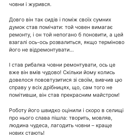
човни і журився.
Довго він так сидів і поміж своїх сумних
думок став помічати: той човен вимагає
ремонту, і он той непогано б поновити, а цей
взагалі ось-ось розвалиться, якщо терміново
його не відремонтувати…
І став рибалка човни ремонтувати, ось це
вже він вмів чудово! Скільки йому колись
довелося пововтузитися зі своїм, вивчив цю
справу у всіх дрібницях, що, сам того не
помітивши, він став прекрасним майстром!
Роботу його швидко оцінили і скоро в селищі
про нього слава пішла: творить, мовляв,
людина чудеса, лагодить човни – краще
нових стають!