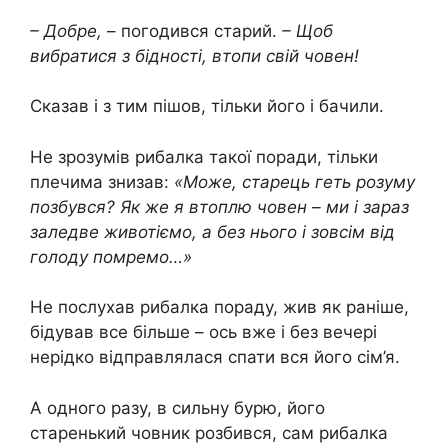
– Добре,
– погодився старий.
– Щоб
вибратися з бідності, втопи свій човен!
Сказав і з тим пішов, тільки його і бачили.
Не зрозумів рибалка такої поради, тільки
плечима знизав:
«Може, старець геть розуму
позбувся? Як же я втоплю човен – ми і зараз
заледве животіємо, а без нього і зовсім від
голоду помремо…»
Не послухав рибалка пораду, жив як раніше,
бідував все більше – ось вже і без вечері
нерідко відправлялася спати вся його сім’я.
А одного разу, в сильну бурю, його
старенький човник розбився, сам рибалка