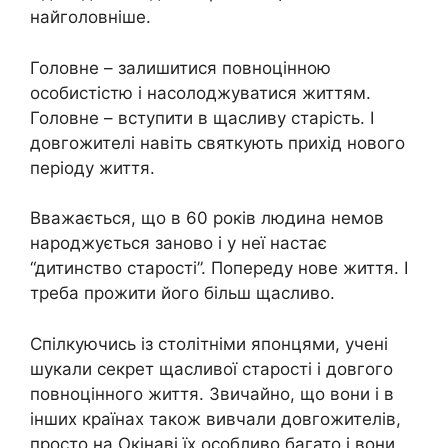
найголовніше.
Головне – залишитися повноцінною
особистістю і насолоджуватися життям.
Головне – вступити в щасливу старість. І
довгожителі навіть святкують прихід нового
періоду життя.
Вважається, що в 60 років людина немов
народжується заново і у неї настає
“дитинство старості”. Попереду нове життя. І
треба прожити його більш щасливо.
Спілкуючись із столітніми японцями, учені
шукали секрет щасливої старості і довгого
повноцінного життя. Звичайно, що вони і в
інших країнах також вивчали довгожителів,
просто на Окінаві їх особливо багато і вони