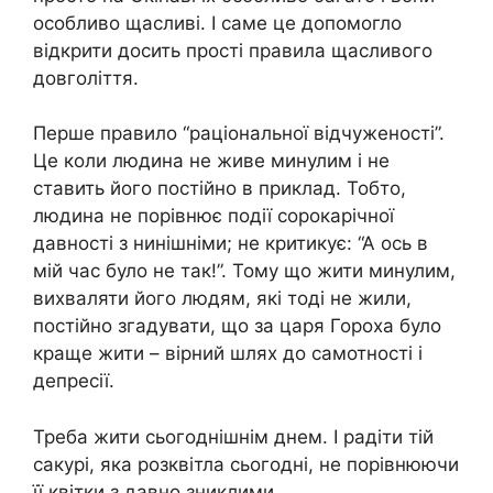
особливо щасливі. І саме це допомогло
відкрити досить прості правила щасливого
довголіття.
Перше правило “раціональної відчуженості”.
Це коли людина не живе минулим і не
ставить його постійно в приклад. Тобто,
людина не порівнює події сорокарічної
давності з нинішніми; не критикує: “А ось в
мій час було не так!”. Тому що жити минулим,
вихваляти його людям, які тоді не жили,
постійно згадувати, що за царя Гороха було
краще жити – вірний шлях до самотності і
депресії.
Треба жити сьогоднішнім днем. І радіти тій
сакурі, яка розквітла сьогодні, не порівнюючи
її квітки з давно зниклими.