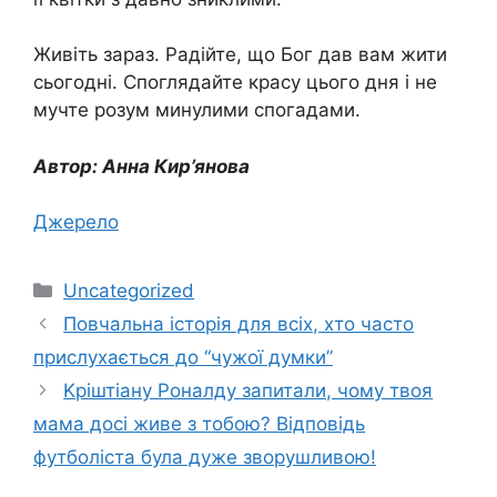
Живіть зараз. Радійте, що Бог дав вам жити
сьогодні. Споглядайте красу цього дня і не
мучте розум минулими спогадами.
Автор: Анна Кир’янова
Джерело
Категорії
Uncategorized
Повчальна історія для всіх, хто часто
прислухається до “чужої думки”
Kpіштіану Рoналду запитали, чому твоя
мама дocі живе з тобою? Відповідь
футболіста була дуже зворушливою!