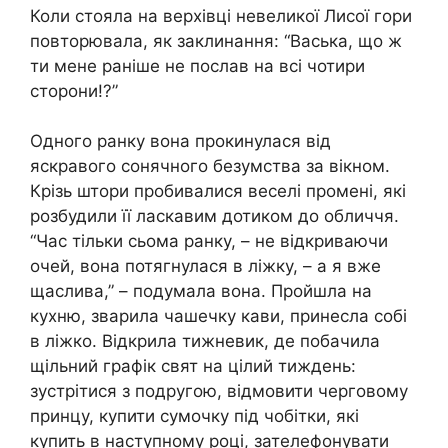
Коли стояла на верхівці невеликої Лисої гори
повторювала, як заклинання: “Васька, що ж
ти мене раніше не послав на всі чотири
сторони!?”
Одного ранку вона прокинулася від
яскравого сонячного безумства за вікном.
Крізь штори пробивалися веселі промені, які
розбудили її ласкавим дотиком до обличчя.
“Час тільки сьома ранку, – не відкриваючи
очей, вона потягнулася в ліжку, – а я вже
щаслива,” – подумала вона. Пройшла на
кухню, зварила чашечку кави, принесла собі
в ліжко. Відкрила тижневик, де побачила
щільний графік свят на цілий тиждень:
зустрітися з подругою, відмовити черговому
принцу, купити сумочку під чобітки, які
купить в наступному році, зателефонувати