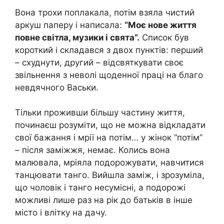
Вона трохи поплакала, потім взяла чистий
аркуш паперу і написала:
“Моє нове життя
повне світла, музики і свята”.
Список був
короткий і складався з двох пунктів: перший
– схуднути, другий – відсвяткувати своє
звільнення з неволі щоденної праці на благо
невдячного Васьки.
Тільки проживши більшу частину життя,
починаєш розуміти, що не можна відкладати
свої бажання і мрії на потім… у жінок “потім”
– після заміжжя, немає. Колись вона
малювала, мріяла подорожувати, навчитися
танцювати танго. Вийшла заміж, і зрозуміла,
що чоловік і танго несумісні, а подорожі
можливі лише раз на рік до батьків в інше
місто і влітку на дачу.