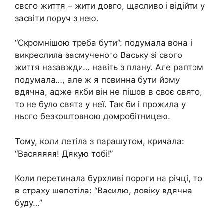
свого життя – жити довго, щасливо і відійти у
засвіти поруч з нею.
“Скромнішою треба бути”: подумала вона і
викреслила засмученого Ваську зі свого
життя назавжди… навіть з плану. Але раптом
подумала…, але ж я повинна бути йому
вдячна, адже якби він не пішов в своє свято,
то не було свята у неї. Так би і прожила у
нього безкоштовною домробітницею.
Тому, коли летіла з парашутом, кричала:
“Васяяяяя! Дякую тобі!”
Коли перетинала бурхливі пороги на річці, то
в страху шепотіла: “Василю, довіку вдячна
буду…”