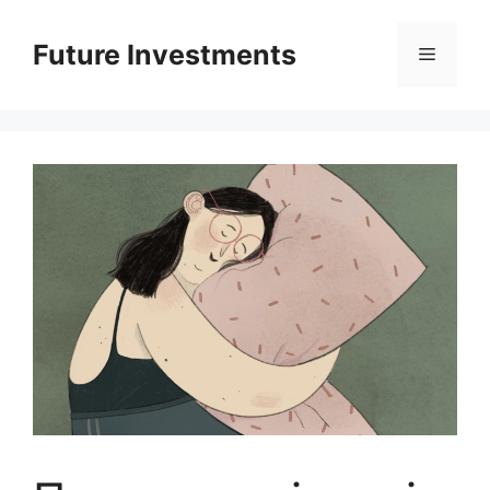
Перейти
до
Future Investments
Меню
вмісту