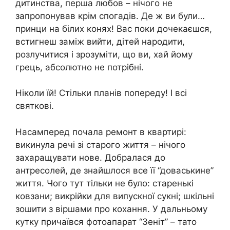
дитинства, перша любов – нічого не
запропонував крім спогадів. Де ж ви були…
принци на білих конях! Вас поки дочекаєшся,
встигнеш заміж вийти, дітей народити,
розлучитися і зрозуміти, що ви, хай йому
грець, абсолютно не потрібні.
Ніколи їй! Стільки планів попереду! І всі
святкові.
Насамперед почала ремонт в квартирі:
викинула речі зі старого життя – нічого
захаращувати нове. Добралася до
антресолей, де знайшлося все її “доваськине”
життя. Чого тут тільки не було: старенькі
ковзани; викрійки для випускної сукні; шкільні
зошити з віршами про кохання. У дальньому
кутку причаївся фотоапарат “Зеніт” – тато