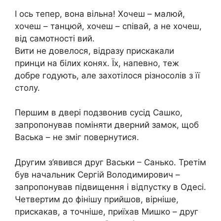
І ось тепер, вона вільна! Хочеш – малюй,
хочеш – танцюй, хочеш – співай, а не хочеш,
від самотності вий.
Вити не довелося, відразу прискакали
принци на білих конях. Їх, напевно, теж
добре годують, але захотілося різносолів з її
столу.
Першим в двері подзвонив сусід Сашко,
запропонував поміняти дверний замок, щоб
Васька – не зміг повернутися.
Другим з’явився друг Васьки – Санько. Третім
був начальник Сергій Володимирович –
запропонував підвищення і відпустку в Одесі.
Четвертим до фінішу прийшов, вірніше,
прискакав, а точніше, приїхав Мишко – друг