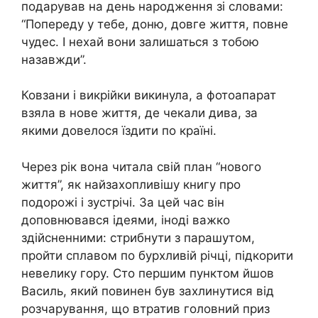
подарував на день народження зі словами:
“Попереду у тебе, доню, довге життя, повне
чудес. І нехай вони залишаться з тобою
назавжди”.
Ковзани і викрійки викинула, а фотоапарат
взяла в нове життя, де чекали дива, за
якими довелося їздити по країні.
Через рік вона читала свій план “нового
життя”, як найзахопливішу книгу про
подорожі і зустрічі. За цей час він
доповнювався ідеями, іноді важко
здійсненними: стрибнути з парашутом,
пройти сплавом по бурхливій річці, підкорити
невелику гору. Сто першим пунктом йшов
Василь, який повинен був захлинутися від
розчарування, що втратив головний приз