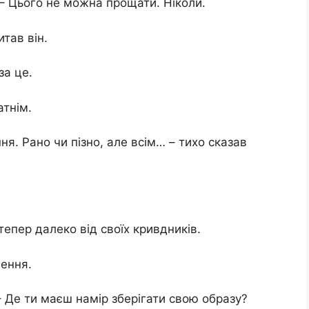
 – Цього не можна прощати. Ніколи.
тав він.
за це.
атнім.
ня. Рано чи пізно, але всім… – тихо сказав
 тепер далеко від своїх кривдників.
чення.
 – Де ти маєш намір зберігати свою образу?