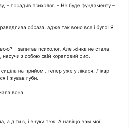
зу, – порадив психолог. – Не буде фундаменту –
праведлива образа, адже так воно все і було! Я
вою? – запитав психолог. Але жінка не стала
а, несучи з собою свій кораловий риф.
сиділа на прийомі, тепер уже у лікаря. Лікар
ся і жував губи.
мала вона.
, а діти є, і внуки теж. А навіщо вам мої