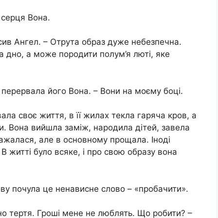
а серця Вона.
сив Ангел. – Отрута образ дуже небезпечна.
а дно, а може породити полум’я люті, яке
 перервала його Вона. – Вони на моєму боці.
ала своє життя, в її жилах текла гаряча кров, а
и. Вона вийшла заміж, народила дітей, завела
бражалася, але в основному прощала. Іноді
 В житті було всяке, і про свою образу вона
ову почула це ненависне слово – «пробачити».
но тертя. Гроші мене не люблять. Що робити? –