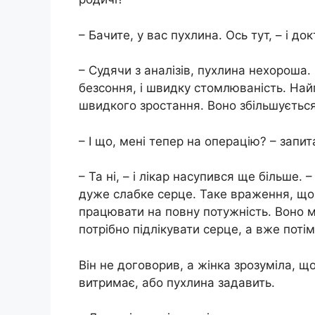
– Бачите, у вас пухлина. Ось тут, – і до
– Судячи з аналізів, пухлина нехороша. Ц
безсоння, і швидку стомлюваність. Най
швидкого зростання. Воно збільшується
– І що, мені тепер на операцію? – запи
– Та ні, – і лікар насупився ще більше. 
дуже слабке серце. Таке враження, що в
працювати на повну потужність. Воно м
потрібно підлікувати серце, а вже поті
Він не договорив, а жінка зрозуміла, щ
витримає, або пухлина задавить.