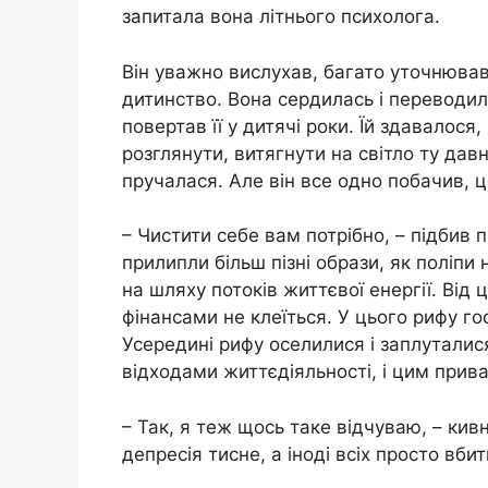
запитала вона літнього психолога.
Він уважно вислухав, багато уточнював,
дитинство. Вона сердилась і переводил
повертав її у дитячі роки. Їй здавалося
розглянути, витягнути на світло ту давн
пручалася. Але він все одно побачив, 
– Чистити себе вам потрібно, – підбив п
прилипли більш пізні образи, як поліп
на шляху потоків життєвої енергії. Від ц
фінансами не клеїться. У цього рифу го
Усередині рифу оселилися і заплуталися
відходами життєдіяльності, і цим прив
– Так, я теж щось таке відчуваю, – кив
депресія тисне, а іноді всіх просто вби