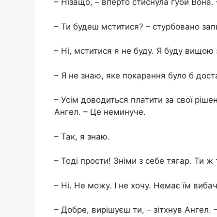
– Нізащо, – вперто стиснула губи Вона.
– Ти будеш мститися? – стурбовано запи
– Ні, мститися я не буду. Я буду вищою 
– Я не знаю, яке покарання було б дост
– Усім доводиться платити за свої рішен
Ангел. – Це неминуче.
– Так, я знаю.
– Тоді прости! Зніми з себе тягар. Ти ж
– Ні. Не можу. І не хочу. Немає їм виба
– Добре, вирішуєш ти, – зітхнув Ангел.