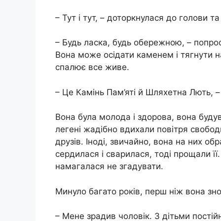
– Тут і тут, – доторкнулася до голови т
– Будь ласка, будь обережною, – попро
Вона може осідати каменем і тягнути н
спалює все живе.
– Це Камінь Пам’яті й Шляхетна Лють, –
Вона була молода і здорова, вона будув
легені жадібно вдихали повітря свобод
друзів. Іноді, звичайно, вона на них о
сердилася і сварилася, тоді прощали її.
намагалася не згадувати.
Минуло багато років, перш ніж вона зн
– Мене зрадив чоловік. З дітьми постій