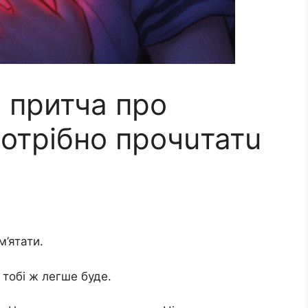
 притча про
отрібно прочuтатu
м’ятати.
, тобі ж легше буде.