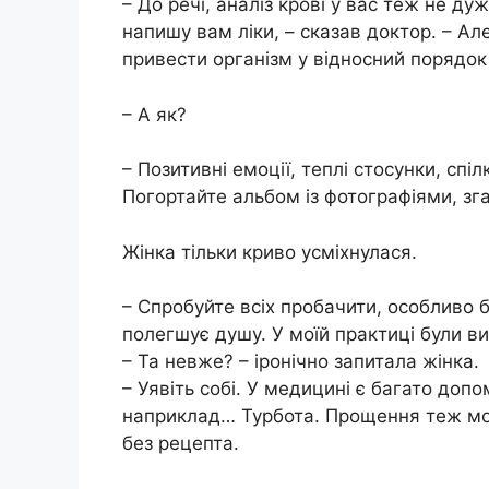
– До речі, аналіз крові у вас теж не ду
напишу вам ліки, – сказав доктор. – Але
привести організм у відносний порядок 
– А як?
– Позитивні емоції, теплі стосунки, спі
Погортайте альбом із фотографіями, зг
Жінка тільки криво усміхнулася.
– Спробуйте всіх пробачити, особливо б
полегшує душу. У моїй практиці були в
– Та невже? – іронічно запитала жінка.
– Уявіть собі. У медицині є багато допо
наприклад… Турбота. Прощення теж мо
без рецепта.