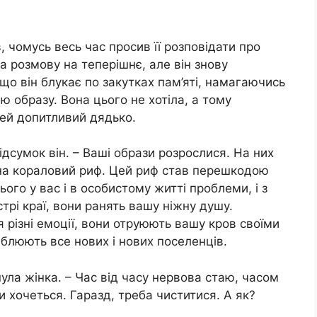
 чомусь весь час просив її розповідати про
а розмову на теперішнє, але він знову
, що він блукає по закутках пам’яті, намагаючись
ю образу. Вона цього не хотіла, а тому
цей допитливий дядько.
ідсумок він. – Ваші образи розрослися. На них
и на кораловий риф. Цей риф став перешкодою
ього у вас і в особистому житті проблеми, і з
стрі краї, вони ранять вашу ніжну душу.
 різні емоції, вони отруюють вашу кров своїми
аблюють все нових і нових поселенців.
нула жінка. – Час від часу нервова стаю, часом
ти хочеться. Гаразд, треба чиститися. А як?