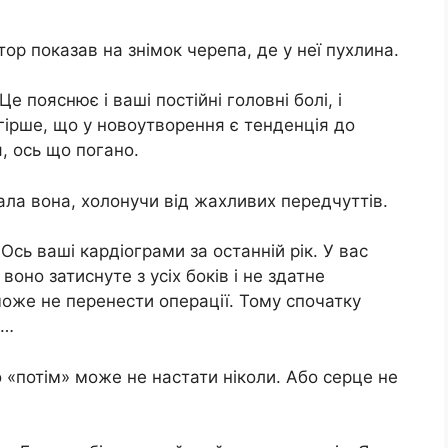
ктор показав на знімок черепа, де у неї пухлина.
е пояснює і ваші постійні головні болі, і
гірше, що у новоутворення є тенденція до
, ось що погано.
тала вона, холонучи від жахливих передчуттів.
– Ось ваші кардіограми за останній рік. У вас
оно затиснуте з усіх боків і не здатне
оже не перенести операції. Тому спочатку
м…
о «потім» може не настати ніколи. Або серце не