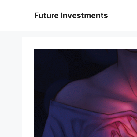
Перейти
до
Future Investments
вмісту