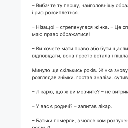
– Вибачте ту першу, найголовнішу обра
і риф розсиплеться.
– Нізащо! – стрепенулася жінка. – Це с
маю право ображатися!
– Ви хочете мати право або бути щасли
відповідати, вона просто встала і пішл
Минуло ще скількись років. Жінка знову 
розглядав знімки, гортав аналізи, супив
– Лікарю, що ж ви мовчите? – не витри
– У вас є родичі? – запитав лікар.
– Батьки померли, з чоловіком розлучена
родичі?