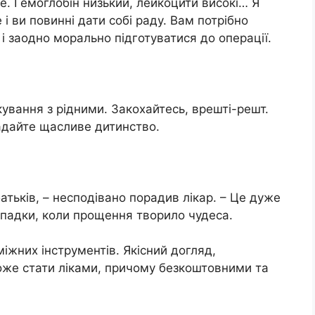
же. Гемоглобін низький, лейкоцити високі… Я
 і ви повинні дати собі раду. Вам потрібно
і заодно морально підготуватися до операції.
лкування з рідними. Закохайтесь, врешті-решт.
адайте щасливе дитинство.
атьків, – несподівано порадив лікар. – Це дуже
ипадки, коли прощення творило чудеса.
міжних інструментів. Якісний догляд,
же стати ліками, причому безкоштовними та