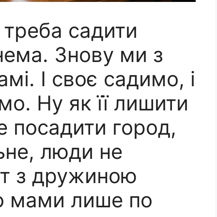
 треба садити
нема. Знову ми з
мі. І своє садимо, і
о. Ну як її лишити
не посадити город,
ьне, люди не
ат з дружиною
о мами лише по