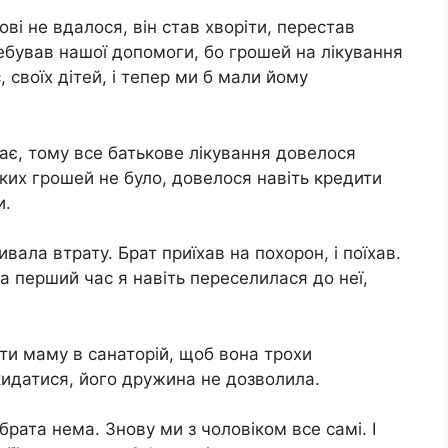
ві не вдалося, він став хворіти, перестав
ребував нашої допомоги, бо грошей на лікування
, своїх дітей, і тепер ми б мали йому
ає, тому все батькове лікування довелося
аких грошей не було, довелося навіть кредити
и.
ала втрату. Брат приїхав на похорон, і поїхав.
На перший час я навіть переселилася до неї,
ти маму в санаторій, щоб вона трохи
скидатися, його дружина не дозволила.
рата нема. Знову ми з чоловіком все самі. І