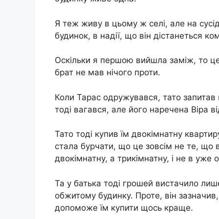
Я теж живу в цьому ж селі, але на сусі
будинок, в надії, що він дістанеться ком
Оскільки я першою вийшла заміж, то це
брат не мав нічого проти.
Коли Тарас одружувався, тато запитав йо
тоді вагався, але його наречена Віра ві
Тато тоді купив їм двокімнатну квартиру
стала бурчати, що це зовсім не те, що 
двокімнатну, а трикімнатну, і не в уже 
Та у батька тоді грошей вистачило лиш
обжитому будинку. Проте, він зазначив,
допоможе їм купити щось краще.