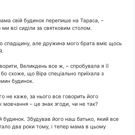
ама свій будинок перепише на Тараса, –
 ми всі сиділи за святковим столом.
ро спадщину, але дружина мого брата вміє щось
й.
оворити, Великдень все ж, – спробувала я її
 бо схоже, що Віра спеціально приїхала з
амин будинок.
ого не каже, за нього все говорить його
ж мовчання – це знак згоди, чи не так?
й будинок. Збудував його наш батько, який все
тало два роки тому, і тепер мама в цьому