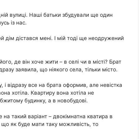
дній вулиці. Наші батьки збудували ще один
усь із нас.
й дім дістався мені. І мій тоді ще неодружений
го, де він хоче жити – в селі чи в місті? Брат
дразу заявила, що ніякого села, тільки місто.
, і відразу все на брата оформив, але невістка
вона хотіла. Квартиру вона хотіла не
обжитому будинку, а в новобудові.
е на такий варіант – двокімнатна кватира в
 що як буде мати таку можливість, то