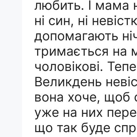
любить. І мама 
ні син, ні невіст
допомагають ні
тримається на м
чоловікові. Теп
Великдень невіс
вона хоче, щоб 
уже на них пере
що так буде сп