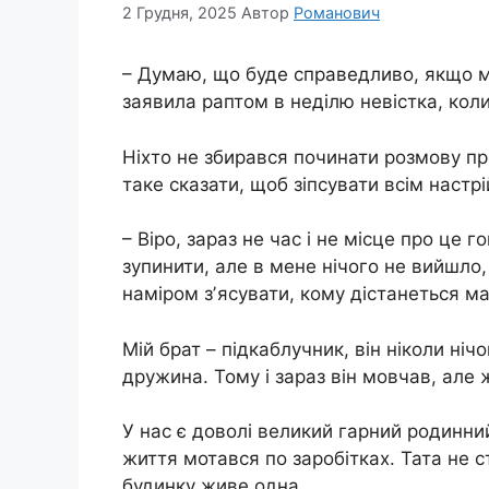
2 Грудня, 2025
Автор
Романович
– Думаю, що буде справедливо, якщо м
заявила раптом в неділю невістка, коли
Ніхто не збирався починати розмову п
таке сказати, щоб зіпсувати всім настрі
– Віро, зараз не час і не місце про це г
зупинити, але в мене нічого не вийшло,
наміром зʼясувати, кому дістанеться м
Мій брат – підкаблучник, він ніколи ніч
дружина. Тому і зараз він мовчав, але 
У нас є доволі великий гарний родинни
життя мотався по заробітках. Тата не с
будинку живе одна.