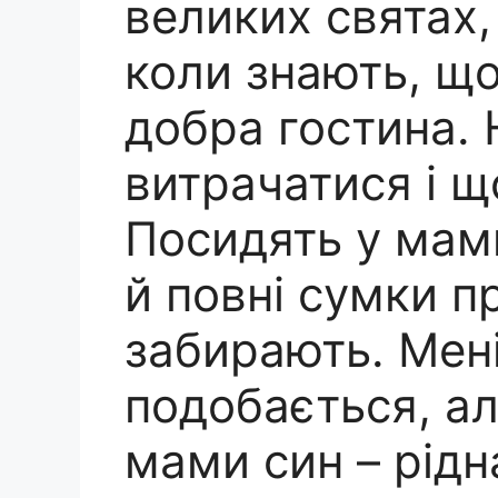
великих святах,
коли знають, щ
добра гостина.
витрачатися і щ
Посидять у мами
й повні сумки п
забирають. Мені
подобається, ал
мами син – рідн