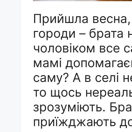
Прийшла весна,
городи – брата 
чоловіком все са
мамі допомагаєм
саму? А в селі 
то щось нереал
зрозуміють. Бр
приїжджають д