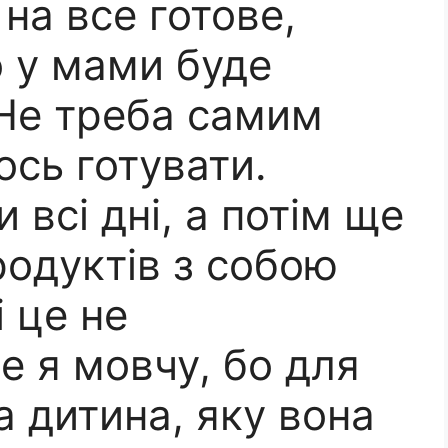
 на все готове,
о у мами буде
 Не треба самим
ось готувати.
 всі дні, а потім ще
родуктів з собою
 це не
е я мовчу, бо для
а дитина, яку вона