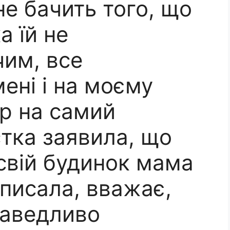
не бачить того, що
ка їй не
чим, все
ені і на моєму
ер на самий
тка заявила, що
свій будинок мама
писала, вважає,
раведливо