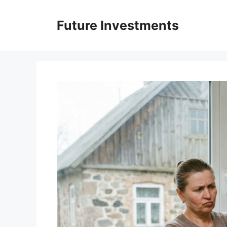
Перейти
до
Future Investments
вмісту