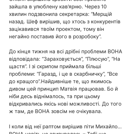
зайшла в улюблену кав’ярню. Через 10
хвилин подзвонила секретарка: “Мерщій
назад. Шеф вирішив, що хтось з конкурентів
зацікавився твоїм проектом, тому він
негайно поставив його в розробоку”.
До кінця тижня на всі дрібні проблеми ВОНА
відповідала: “Зараховується”, “Плюсую”, “На
щастя”. І зі скрипом приймала більші
проблеми: “Гаразд, і це в скарбничку”, “Все
до кращого”.Найдивніше те, що якимось
дивом цей принцип Матвія працював. Бо й
ніби десь віднімалось, та при цьому
відкривались якісь нові можливості. До того
ж там, де ВОНА зовсім не очікувала.
І коли від неї раптом вирішив піти Михайло…
ВОНА навіть не здивувалась.– Тобі що