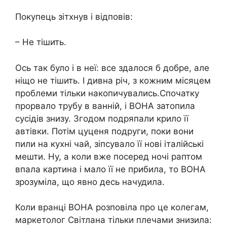
Покупець зітхнув і відповів:
– Не тішить.
Ось так було і в неї: все здалося б добре, але
ніщо не тішить. І дивна річ, з кожним місяцем
проблеми тільки накопичувались.Спочатку
прорвало трубу в ванній, і ВОНА затопила
сусідів знизу. Згодом подряпали крило її
автівки. Потім цуценя подруги, поки вони
пили на кухні чай, зіпсувало її нові італійські
мешти. Ну, а коли вже посеред ночі раптом
впала картина і мало її не прибила, то ВОНА
зрозуміла, що явно десь начудила.
Коли вранці ВОНА розповіла про це колегам,
маркетолог Світлана тільки плечами знизила: