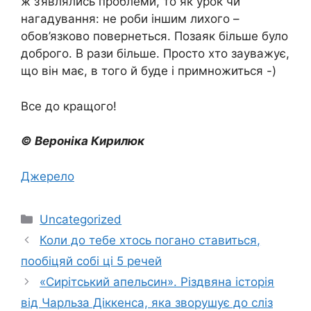
ж з’являлись проблеми, то як урок чи
нагадування: не роби іншим лихого –
обов’язково повернеться. Позаяк більше було
доброго. В рази більше. Просто хто зауважує,
що він має, в того й буде і примножиться -)
Все до кращого!
© Вероніка Кирилюк
Джерело
Категорії
Uncategorized
Коли до тебе хтось погано ставиться,
пообіцяй собі ці 5 речей
«Сирітський апельсин». Різдвяна історія
від Чарльза Діккенса, яка зворушує до сліз