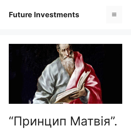
Перейти
до
Future Investments
Меню
вмісту
“Принцип Матвія”.