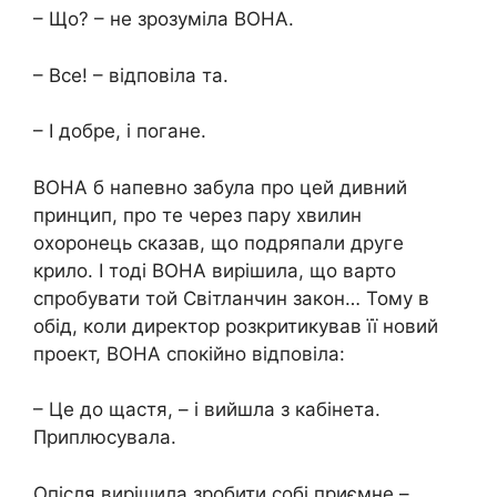
– Що? – не зрозуміла ВОНА.
– Все! – відповіла та.
– І добре, і погане.
ВОНА б напевно забула про цей дивний
принцип, про те через пару хвилин
охоронець сказав, що подряпали друге
крило. І тоді ВОНА вирішила, що варто
спробувати той Світланчин закон… Тому в
обід, коли директор розкритикував її новий
проект, ВОНА спокійно відповіла:
– Це до щастя, – і вийшла з кабінета.
Приплюсувала.
Опісля вирішила зробити собі приємне –