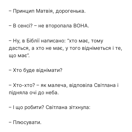
– Принцип Матвія, дорогенька.
– В сенсі? – не второпала ВОНА.
– Ну, в Біблії написано: “хто має, тому
дасться, а хто не має, у того відніметься і те,
що має”.
– Хто буде віднімати?
– Хто-хто? – як малеча, відповіла Світлана і
підняла очі до неба.
– І що робити? Світлана зітхнула:
– Плюсувати.