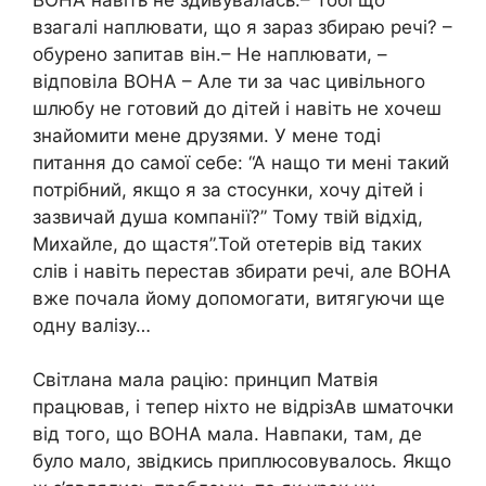
взагалі наплювати, що я зараз збираю речі? –
обурено запитав він.– Не наплювати, –
відповіла ВОНА – Але ти за час цивільного
шлюбу не готовий до дітей і навіть не хочеш
знайомити мене друзями. У мене тоді
питання до самої себе: “А нащо ти мені такий
потрібний, якщо я за стосунки, хочу дітей і
зазвичай душа компанії?” Тому твій відхід,
Михайле, до щастя”.Той отетерів від таких
слів і навіть перестав збирати речі, але ВОНА
вже почала йому допомогати, витягуючи ще
одну валізу…
Світлана мала рацію: принцип Матвія
працював, і тепер ніхто не відрізАв шматочки
від того, що ВОНА мала. Навпаки, там, де
було мало, звідкись приплюсовувалось. Якщо