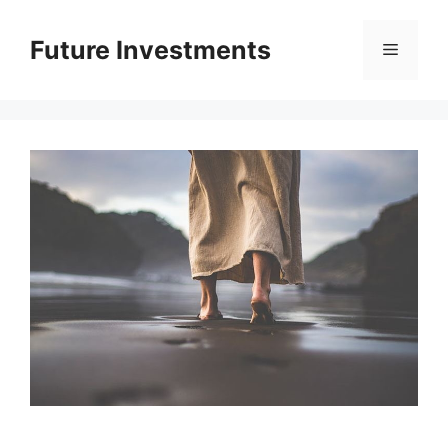
Перейти
до
Future Investments
Меню
вмісту