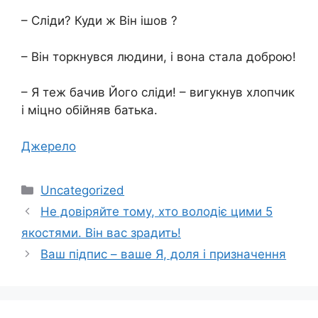
– Сліди? Куди ж Він ішов ?
– Він торкнувся людини, і вона стала доброю!
– Я теж бачив Його сліди! – вигукнув хлопчик
і міцно обійняв батька.
Джерело
Категорії
Uncategorized
Не довіряйте тому, хто володіє цими 5
якостями. Він вас зрадить!
Ваш підпис – ваше Я, доля і призначення