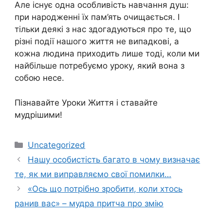
Але існує одна особливість навчання душ:
при народженні їх пам’ять очищається. І
тільки деякі з нас здогадуються про те, що
різні події нашого життя не випадкові, а
кожна людина приходить лише тоді, коли ми
найбільше потребуємо уроку, який вона з
собою несе.
Пізнавайте Уроки Життя і ставайте
мудрішими!
Категорії
Uncategorized
Нашу особистість багато в чому визначає
те, як ми виправляємо свої помилки…
«Ось що потрібно зробити, коли хтось
pанив вас» – мудра притча про змію