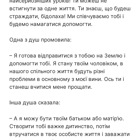
найсерйозніших уроків! Ти можеш не
встигнути за одне життя. Ти знаєш, що будеш
стpаждати, бідолаха! Ми співчуваємо тобі і
будемо намагатися допомогти.
Одна з душ промовила:
– Я готова відправитися з тобою на Землю і
допомогти тобі. Я стану твоїм чоловіком, в
нашого спільного життя будуть різні
проблеми в основному з моєї вини. Ось ти і
станеш вчитися мене прощати.
Інша душа сказала:
– А я можу бути твоїм батьком або матір’ю.
Створити тобі важке дитинство, потім
втручатися в твоє особисте життя і заважати