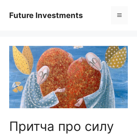
Перейти
до
Future Investments
Меню
вмісту
Притча про силу