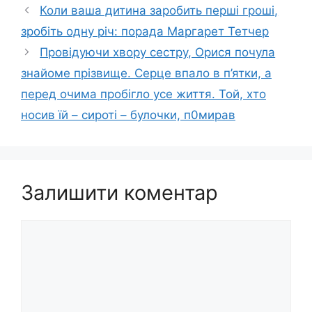
Коли ваша дитина заробить перші гроші,
зробіть одну річ: порада Маргарет Тетчер
Провідуючи хвopу сестру, Орися почула
знайоме прізвище. Серце впало в п’ятки, а
перед очима пробігло усе життя. Той, хто
носив їй – сироті – булочки, п0миpaв
Залишити коментар
Коментар