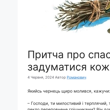
Притча про спас
задуматися кож
4 Червня, 2024
Автор
Романович
Якийсь чернець щиро молився, кажучи
– Господи, ти милостивий і терплячий,
пекло переповнене грішниками? Він до