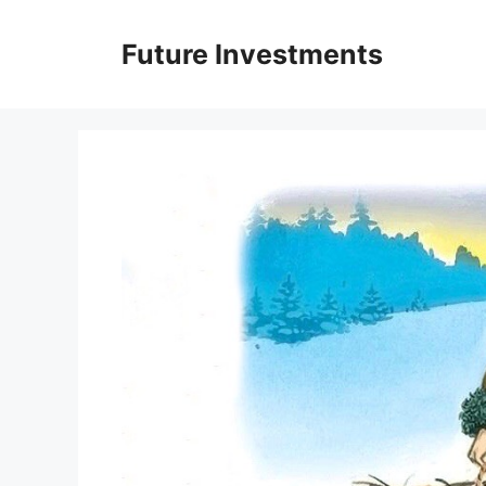
Перейти
до
Future Investments
вмісту