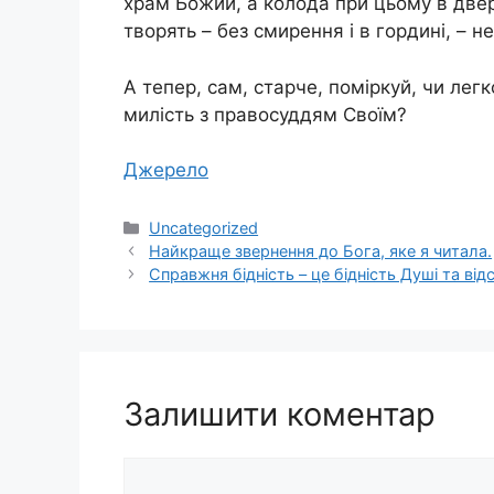
храм Божий, а колода при цьому в двер
творять – без смирення і в гордині, – не
А тепер, сам, старче, поміркуй, чи ле
милість з правосуддям Своїм?
Джерело
Категорії
Uncategorized
Найкраще звернення до Бога, яке я читала.
Справжня бідність – це бідність Душі та від
Залишити коментар
Коментар