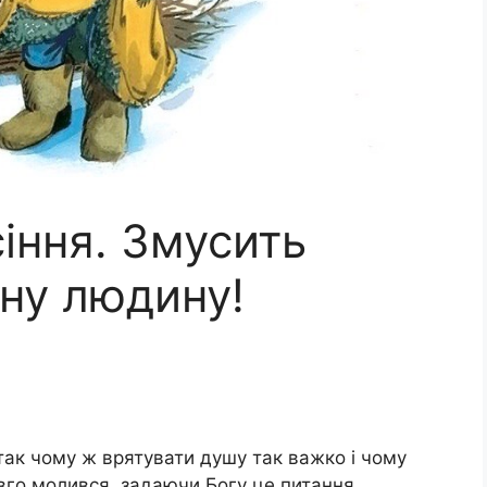
іння. Змусить
ну людину!
:
 так чому ж врятувати душу так важко і чому
вго молився, задаючи Богу це питання.