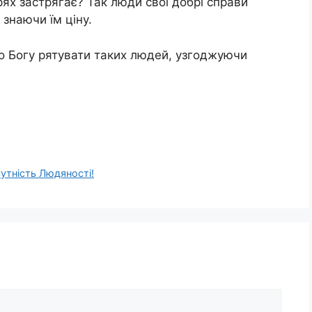
ях застрягає? Так люди свої добрі справи
 знаючи їм ціну.
гко Богу рятувати таких людей, узгоджуючи
сутність Людяності!