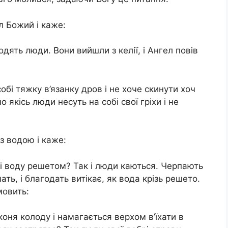
л Божий і каже:
одять люди. Вони вийшли з келії, і Ангел повів
обі тяжку в’язанку дров і не хоче скинути хоч
якісь люди несуть на собі свої гріхи і не
з водою і каже:
і воду решетом? Так і люди каються. Черпають
ть, і благодать витікає, як вода крізь решето.
мовить:
коня колоду і намагається верхом в’їхати в