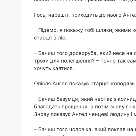
І ось, нарешті, приходить до нього Анге
– Підемо, я покажу тобі шляхи, якими х
старця в ліс.
– Бачиш того дроворуба, який несе на с
трохи для полегшення? – Точно так само 
хочуть каятися.
Опісля Ангел показує старцю колодязь 
– Бачиш безумця, який черпає з криниц
благодать прощення, а потім знову гріша
Знову показує Ангел ченцеві людину і 
– Бачиш того чоловіка, який поклав на 