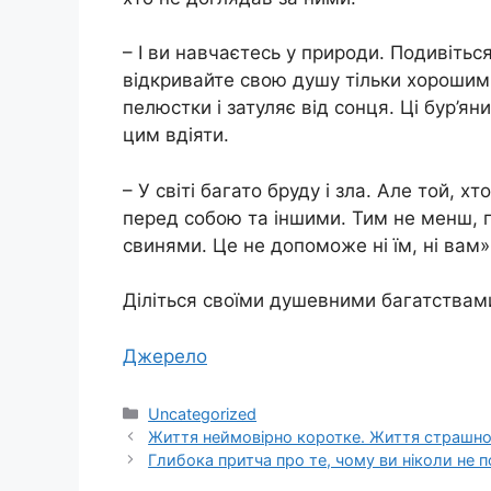
– І ви навчаєтесь у природи. Подивіться н
відкривайте свою душу тільки хорошим
пелюстки і затуляє від сонця. Ці бур’яни
цим вдіяти.
– У світі багато бруду і зла. Але той,
перед собою та іншими. Тим не менш, п
свинями. Це не допоможе ні їм, ні вам»
Діліться своїми душевними багатствами 
Джерело
Категорії
Uncategorized
Життя неймовірно коротке. Життя страшно
Глибока притча про те, чому ви ніколи не п