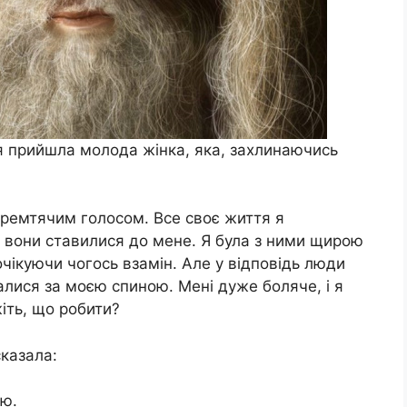
я прийшла молода жінка, яка, захлинаючись
 тремтячим голосом. Все своє життя я
б вони ставилися до мене. Я була з ними щирою
чікуючи чогось взамін. Але у відповідь люди
алися за моєю спиною. Мені дуже боляче, і я
іть, що робити?
сказала:
цю.