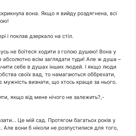
скрикнула вона. Якщо я вийду роздягнена, всі
ною!
рі і поклав дзеркало на стіл.
усь не боїтеся ходити з голою душею! Вона у
те абсолютно всім заглядати туди! Але ж душа –
ачити себе в душах інших людей. І якщо люди
бства своїх вад, то намагаються оббрехати,
є мужність визнати, що хтось краще за нього.
ти, якщо від мене нічого не залежить?,-
азати… Це мій сад. Протягом багатьох років у
х. Але вони б ніколи не розпустилися для того,