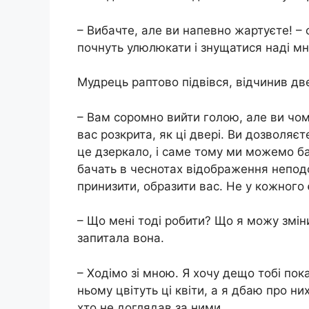
– Вибачте, але ви напевно жартуєте! – 
почнуть улюлюкати і знущатися наді м
Мудрець раптово підвівся, відчинив две
– Вам соромно вийти голою, але ви чом
вас розкрита, як ці двері. Ви дозволяє
це дзеркало, і саме тому ми можемо б
бачать в чеснотах відображення неподо
принизити, образити вас. Не у кожного 
– Що мені тоді робити? Що я можу зміни
запитала вона.
– Ходімо зі мною. Я хочу дещо тобі пок
ньому цвітуть ці квіти, а я дбаю про ни
хто не доглядав за ними.