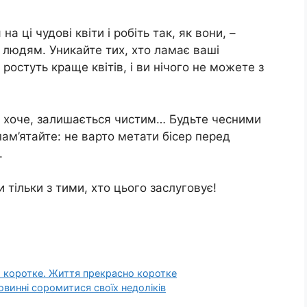
а ці чудові квіти і робіть так, як вони, –
 людям. Уникайте тих, хто ламає ваші
 ростуть краще квітів, і ви нічого не можете з
 хто хоче, залишається чистим… Будьте чесними
ам’ятайте: не варто метати бісер перед
.
тільки з тими, хто цього заслуговує!
 коротке. Життя прекрасно коротке
овинні соромитися своїх недоліків