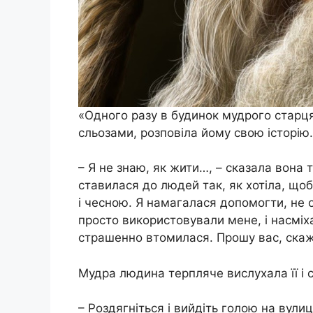
«Одного разу в будинок мудрого старц
сльозами, розповіла йому свою історію.
– Я не знаю, як жити…, – сказала вона
ставилася до людей так, як хотіла, що
і чесною. Я намагалася допомогти, не о
просто використовували мене, і насміх
страшенно втомилася. Прошу вас, скаж
Мудра людина терпляче вислухала її і 
– Роздягніться і вийдіть голою на вули