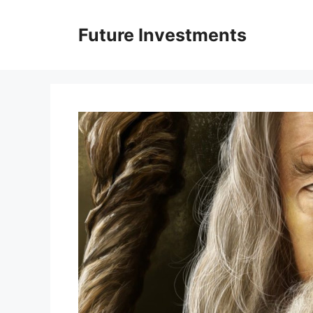
Перейти
до
Future Investments
вмісту