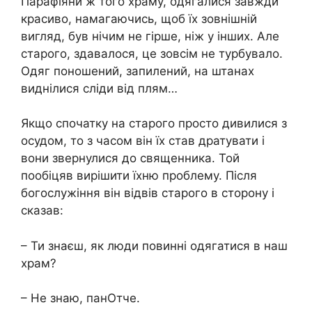
Парафіяни ж того храму, одягалися завжди
красиво, намагаючись, щоб їх зовнішній
вигляд, був нічим не гірше, ніж у інших. Але
старого, здавалося, це зовсім не турбувало.
Одяг поношений, запилений, на штанах
виднілися сліди від плям…
Якщо спочатку на старого просто дивилися з
осудом, то з часом він їх став дратувати і
вони звернулися до священника. Той
пообіцяв вирішити їхню проблему. Після
богослужіння він відвів старого в сторону і
сказав:
– Ти знаєш, як люди повинні одягатися в наш
храм?
– Не знаю, панОтче.