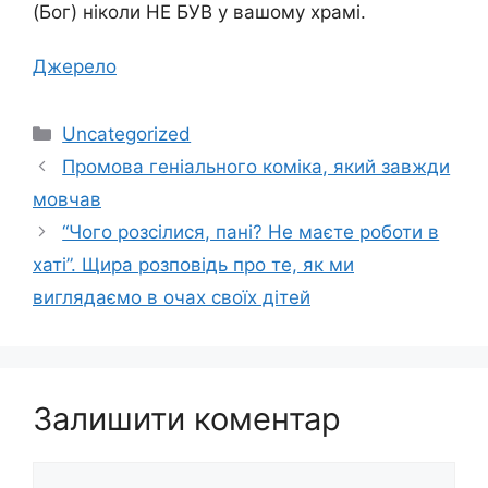
(Бог) ніколи НЕ БУВ у вашому храмі.
Джерело
Категорії
Uncategorized
Промова геніального коміка, який завжди
мовчав
“Чого розсілися, пані? Не маєте роботи в
хаті”. Щира розповідь про те, як ми
виглядаємо в очах своїх дітей
Залишити коментар
Коментар