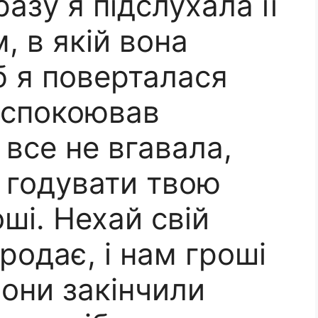
азу я підслухала її
, в якій вона
б я поверталася
аспокоював
 все не вгавала,
 годувати твою
оші. Нехай свій
родає, і нам гроші
вони закінчили