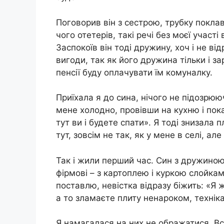
Поговорив він з сестрою, трубку поклав
чого отетерів, такі речі без моєї участ
Заспокоїв він тоді дружину, хоч і не ві
вигоди, так як його дружина тільки і за
пенсії буду оплачувати їм комуналку.
Приїхала я до сина, нічого не підозрюю
мене холодно, провівши на кухню і пок
тут ви і будете спати». Я тоді знизала 
тут, зовсім не так, як у мене в селі, ал
Так і жили перший час. Син з дружиною в
фірмові – з картоплею і куркою слойкам
поставлю, невістка відразу біжить: «Я 
а то зламаєте плиту ненароком, техніка
Я намагалася на них не ображатися. Все