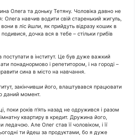
сина Олега та доньку Тетяну. Чоловіка давно не
я: Олега навчив водити свій старенький жигуль,
 вони в ліс йшли, як прийдуть відразу кошик в
 подивися, дочка вся в тебе – стільки грибів
в поступати в інститут. Це був дуже важкий
ати понаднормово і репетитором, і на городі –
правити сина в місто на навчання.
титут, закінчивши його, влаштувався працювати
о даний момент.
і, поки років п’ять назад не одружився і разом
імнатну квартиру в кредит. Дружина його,
 ледачою. Але Олег став її чоловіком, і її
Сьогодні ти йдеш за продуктами, бо я дуже