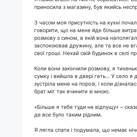
приносила з магазину, був якийсь несп
З часом моя присутність на кухні почал
говорити, що на мене йде більше витрат,
розмову з сином, в якій вона наполяга
заспокоював дружину, але та все не вг
свої гроші. Нехай свій будинок в селі пр
Коли вони закінчили розмову, я тихень
сумку і вийшла в двері геть… У село я
зустріла мене на порозі, і коли дізналас
брат міг так вчинити зі мною.
«Більше я тебе туди не відпущу» – сказ
де все було таким рідним.
Я лягла спати і подумала, що немає ніч