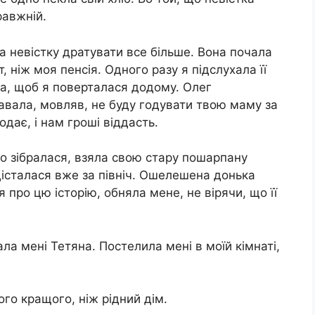
равжній.
а невістку дратувати все більше. Вона почала
 ніж моя пенсія. Одного разу я підслухала її
ла, щоб я поверталася додому. Олег
авала, мовляв, не буду годувати твою маму за
одає, і нам гроші віддасть.
ко зібралася, взяла свою стару пошарпану
 дісталася вже за північ. Ошелешена донька
я про цю історію, обняла мене, не вірячи, що її
ала мені Тетяна. Постелила мені в моїй кімнаті,
ого кращого, ніж рідний дім.