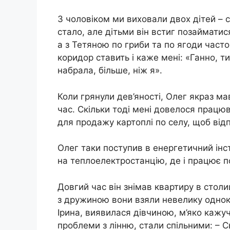
З чоловіком ми виховали двох дітей – 
стало, але дітьми він встиг позайматис
а з Тетяною по гриби та по ягоди часто
коридор ставить і каже мені: «Ганно, ти
набрала, більше, ніж я».
Коли грянули дев’яності, Олег якраз ма
час. Скільки тоді мені довелося працюв
для продажу картоплі по селу, щоб від
Олег таки поступив в енергетичний інс
на теплоелектростанцію, де і працює п
Довгий час він знімав квартиру в столиц
з дружиною вони взяли невелику однок
Ірина, виявилася дівчиною, м’яко кажучи
проблеми з лінню, стали спільними: – 