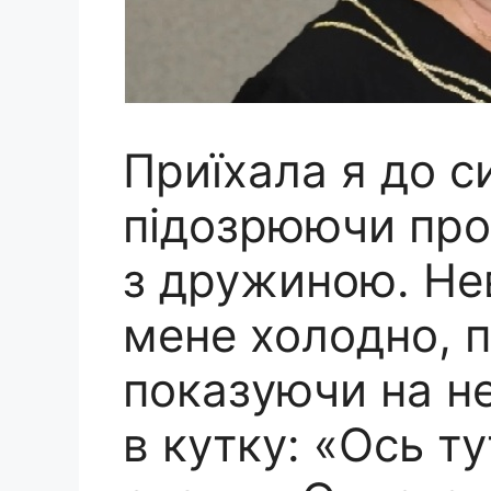
Приїхала я до си
підозрюючи про
з дружиною. Нев
мене холодно, п
показуючи на н
в кутку: «Ось ту