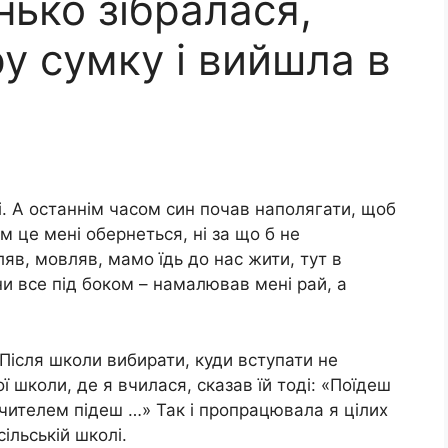
нько зібралася,
у сумку і вийшла в
. А останнім часом син почав наполягати, щоб
м це мені обернеться, ні за що б не
яв, мовляв, мамо їдь до нас жити, тут в
ини все під боком – намалював мені рай, а
 Після школи вибирати, куди вступати не
ї школи, де я вчилася, сказав їй тоді: «Поїдеш
 учителем підеш …» Так і пропрацювала я цілих
ільській школі.