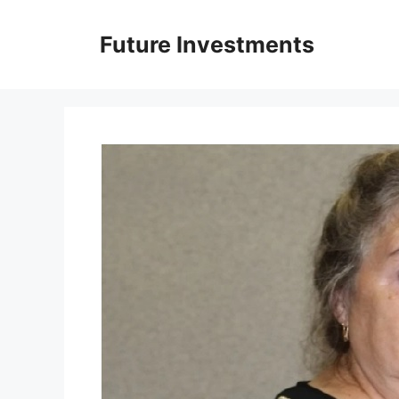
Перейти
до
Future Investments
вмісту