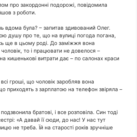
лом про закордонні подорожі, повідомила
шов з роботи.
нь вдома була? – запитав здивований Олег.
ою душу про те, що на вулиці погода погана,
ось ще в цьому роді. До заміжжя вона
чоловік, то і працювати не довелося –
 на кишенькові витрати дає – по салонах краси
– всі гроші, що чоловік заробляв вона
 що приходять з зарплатою на телефон звіряла –
подзвонила братові, і все розповіла. Син тоді
стрі: «А давай її сюди, до нас! У нас тут
лицю не треба. Їй на старості років зручніше