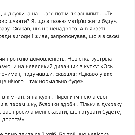
, а дружина на нього потім як зашипить: «Ти
і вирішувати? Я, що з твоєю матір’ю жити буду».
дразу. Сказав, що це ненадовго. А в якості
ради вигоди і живе, запропонував, що я з своєї
чи про їхню домовленість. Невістка зустріла
азуючи на невеликий диванчик в кутку: «Ось
плечима і, подумавши, сказала: «Цікаво у вас
е це нічого, і так нормально буде».
 кімнаті, я на кухні. Пироги їм пекла свої
и в перемішку, булочки здобні. Тільки в духовку
ж вас просила мені сказати, що готувати будете,
 дорога!».
 одно пекла свій хліб. Бо той, що невістка