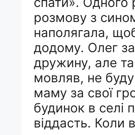
спати». Одного р
розмову з сином
наполягала, що
додому. Олег з
дружину, але та
мовляв, не буду
маму за свої гр
будинок в селі п
віддасть. Коли 