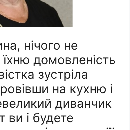
на, нічого не
 їхню домовленість
істка зустріла
ровівши на кухню і
евеликий диванчик
т ви і будете