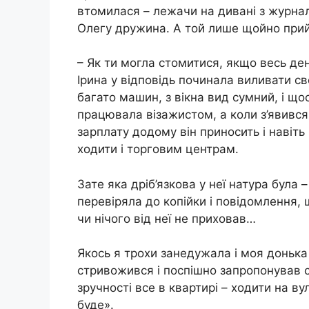
втомилася – лежачи на дивані з журна
Олегу дружина. А той лише щойно прий
– Як ти могла стомитися, якщо весь де
Ірина у відповідь починала виливати св
багато машин, з вікна вид сумний, і щ
працювала візажистом, а коли з’явився 
зарплату додому він приносить і навіть
ходити і торговим центрам.
Зате яка дріб’язкова у неї натура була 
перевіряла до копійки і повідомлення,
чи нічого від неї не приховав…
Якось я трохи занедужала і моя донька 
стривожився і поспішно запропонував се
зручності все в квартирі – ходити на ву
буде».