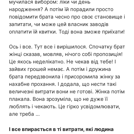
мучилася вибором: ліки чи день
народження? А потім їй порадили просто
повідомити брата чесно про своє становище і
запитати, чи може цей власник заводів
оплатити їй квитки. Тоді вона зможе приїхати!
Ось і все. Тут все і вирішилося. Спочатку брат
жінці сказав, мовляв, нічого собі пропозиція!
Це якось неделікатно. Не чекав від тебе! І
зайвих грошей немає. А потім і дружина
брата передзвонила і присоромила жінку за
нахабне прохання. І додала, що нести такі
величезні витрати вони не готові. Жінка потім
плакала. Вона зрозуміла, що не дуже її
люблять і чекають. Це гірко усвідомлювати,
але треба …
І все впирається в ті витрати, які людина