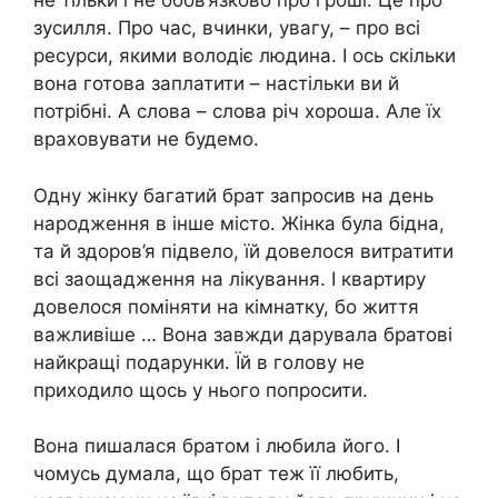
не тільки і не обов’язково про гроші. Це про
зусилля. Про час, вчинки, увагу, – про всі
ресурси, якими володіє людина. І ось скільки
вона готова заплатити – настільки ви й
потрібні. А слова – слова річ хороша. Але їх
враховувати не будемо.
Одну жінку багатий брат запросив на день
народження в інше місто. Жінка була бідна,
та й здоров’я підвело, їй довелося витратити
всі заощадження на лікування. І квартиру
довелося поміняти на кімнатку, бо життя
важливіше … Вона завжди дарувала братові
найкращі подарунки. Їй в голову не
приходило щось у нього попросити.
Вона пишалася братом і любила його. І
чомусь думала, що брат теж її любить,