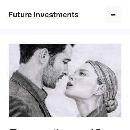
Перейти
до
Future Investments
Меню
вмісту