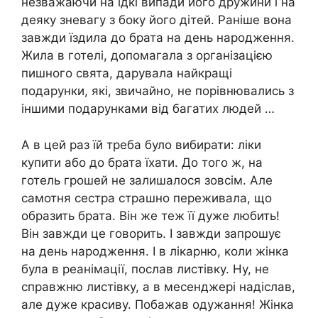
незважаючи на їдкі випади його дружини і на
деяку зневагу з боку його дітей. Раніше вона
завжди їздила до брата на день народження.
Жила в готелі, допомагала з організацією
пишного свята, дарувала найкращі
подарунки, які, звичайно, не порівнювались з
іншими подарунками від багатих людей …
А в цей раз їй треба було вибирати: ліки
купити або до брата їхати. До того ж, на
готель грошей не залишалося зовсім. Але
самотня сестра страшно переживала, що
образить брата. Він же теж її дуже любить!
Він завжди це говорить. І завжди запрошує
на день народження. І в лікарню, коли жінка
була в реанімації, послав листівку. Ну, не
справжню листівку, а в месенджері надіслав,
але дуже красиву. Побажав одужання! Жінка