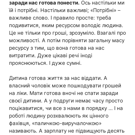
заради нас готова понести.
Ось настільки ми
їй і потрібні. Настільки важливі; «Потрібні» –
важливе слово. І правило просте: треба
подивитися, яким ресурсом володіє людина.
Це не тільки про гроші, зрозуміло. Взагалі про
можливості. А потім порівняти загальну масу
ресурсу з тим, що вона готова на нас
витратити. Дуже цікаві речі іноді
прояснюються. І дуже сумні.
Дитина готова життя за нас віддати. А
власний чоловік може пошкодувати грошей
на ліки. Мати готова вночі не спати заради
своєї дитини. А у подруги немає часу просто
поцікавитися, чи все з нами в порядку … І на
роботі людину розхвалюють як цінного
фахівця, «паличкою-виручалочкою»
називають. А зарплату не підвищують десять