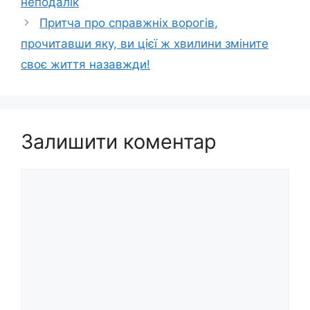
неподалік
Притча про справжніх ворогів,
прoчитавши яку, ви цiєї ж хвилини змiните
своє життя назавжди!
Залишити коментар
Коментар