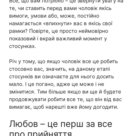
Все, що вам потрібно – це звернути увагу на
те, чи ставить перед вами чоловік якісь
вимоги, умови або, може, постійно
намагається «впихнути» вас в якісь свої
рамки? Повірте, це просто неймовірно
показовий і вкрай важливий момент у
стосунках.
Річ у тому, що якщо чоловік все це робить
стосовно вас, значить, на даному етапі
стосунків ви означаєте для нього досить
мало. І це погано, адже це може і не
змінитися. Тим більше якщо ви ще й будете
продовжувати робити все те, що він від вас
вимагає, щоб нарешті вже йому догодити.
Любов – це перш за все
про прийняття