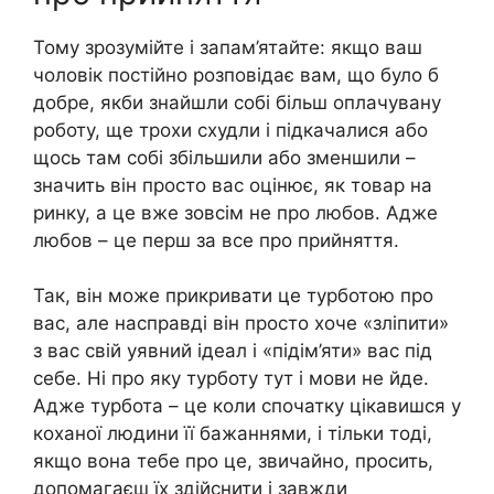
Тому зрозумійте і запам’ятайте: якщо ваш
чоловік постійно розповідає вам, що було б
добре, якби знайшли собі більш оплачувану
роботу, ще трохи схудли і підкачалися або
щось там собі збільшили або зменшили –
значить він просто вас оцінює, як товар на
ринку, а це вже зовсім не про любов. Адже
любов – це перш за все про прийняття.
Так, він може прикривати це турботою про
вас, але насправді він просто хоче «зліпити»
з вас свій уявний ідеал і «підім’яти» вас під
себе. Ні про яку турботу тут і мови не йде.
Адже турбота – це коли спочатку цікавишся у
коханої людини її бажаннями, і тільки тоді,
якщо вона тебе про це, звичайно, просить,
допомагаєш їх здійснити і завжди