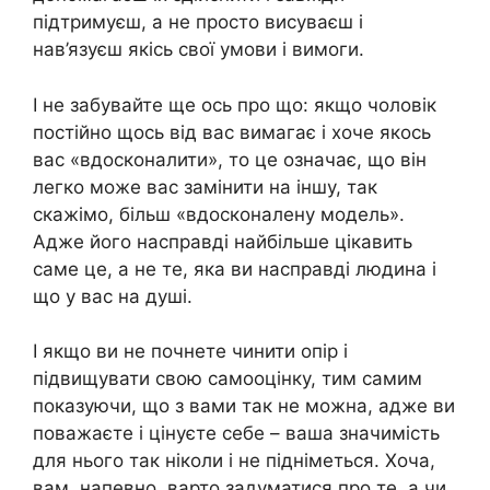
підтримуєш, а не просто висуваєш і
нав’язуєш якісь свої умови і вимоги.
І не забувайте ще ось про що: якщо чоловік
постійно щось від вас вимагає і хоче якось
вас «вдосконалити», то це означає, що він
легко може вас замінити на іншу, так
скажімо, більш «вдосконалену модель».
Адже його насправді найбільше цікавить
саме це, а не те, яка ви насправді людина і
що у вас на душі.
І якщо ви не почнете чинити опір і
підвищувати свою самооцінку, тим самим
показуючи, що з вами так не можна, адже ви
поважаєте і цінуєте себе – ваша значимість
для нього так ніколи і не підніметься. Хоча,
вам, напевно, варто задуматися про те, а чи