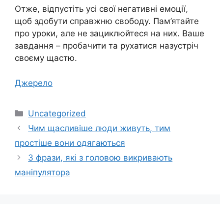
Отже, відпустіть усі свої негативні емоції,
щоб здобути справжню свободу. Пам’ятайте
про уроки, але не зациклюйтеся на них. Ваше
завдання – пробачити та рухатися назустріч
своєму щастю.
Джерело
Категорії
Uncategorized
Чим щасливіше люди живуть, тим
простіше вони одягаються
3 фрази, які з головою викривають
маніпулятора