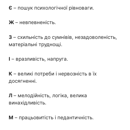
Є
– пошук психологічної рівноваги.
Ж
– невпевненість.
З
– схильність до сумнівів, незадоволеність,
матеріальні труднощі.
І
– вразливість, напруга.
К
– великі потреби і нервозність в їх
досягненні.
Л
– мелодійність, логіка, велика
винахідливість.
М
– працьовитість і педантичність.