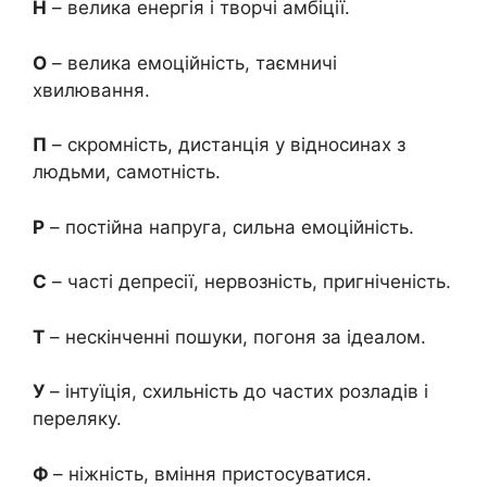
Н
– велика енергія і творчі амбіції.
О
– велика емоційність, таємничі
хвилювання.
П
– скромність, дистанція у відносинах з
людьми, самотність.
Р
– постійна напруга, сильна емоційність.
С
– часті депресії, нервозність, пригніченість.
Т
– нескінченні пошуки, погоня за ідеалом.
У
– інтуїція, схильність до частих розладів і
переляку.
Ф
– ніжність, вміння пристосуватися.