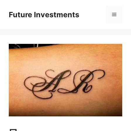
Перейти
до
Future Investments
Меню
вмісту