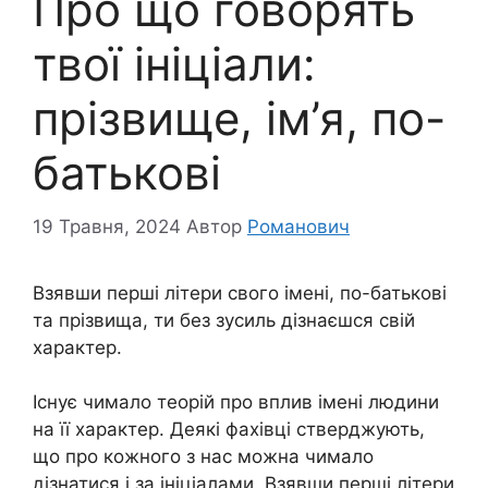
Про що говорять
твої ініціали:
прізвище, ім’я, по-
батькові
19 Травня, 2024
Автор
Романович
Взявши перші літери свого імені, по-батькові
та прізвища, ти без зусиль дізнаєшся свій
характер.
Існує чимало теорій про вплив імені людини
на її характер. Деякі фахівці стверджують,
що про кожного з нас можна чимало
дізнатися і за ініціалами. Взявши перші літери