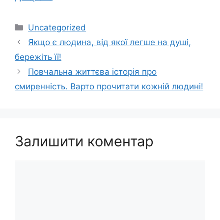
Категорії
Uncategorized
Якщо є людина, від якої легше на душі,
бережіть її!
Повчальна життєва історія про
смиренність. Варто прочитати кожній людині!
Залишити коментар
Коментар