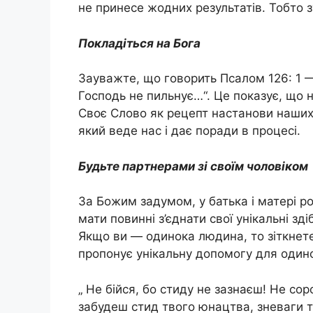
не принесе жодних результатів. Тобто 
Покладіться на Бога
Зауважте, що говорить Псалом 126: 1 —
Господь не пильнує…“. Це показує, що 
Своє Слово як рецепт настанови наших 
який веде нас і дає поради в процесі.
Будьте партнерами зі своїм чоловіком
За Божим задумом, у батька і матері рол
мати повинні з’єднати свої унікальні зд
Якщо ви — одинока людина, то зіткнет
пропонує унікальну допомогу для одино
„ Не бійся, бо стиду не зазнаєш! Не со
забудеш стид твого юнацтва, зневаги т