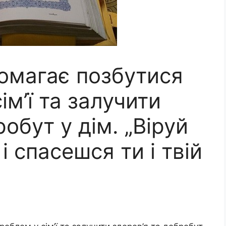
омагає позбутися
ім’ї та залучити
обут у дім. „Віруй
 і cпacешся ти і твій