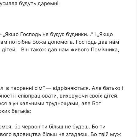
зусилля будуть даремні.
 „Якщо Господь не будує будинки…“ і „Якщо
нам потрібна Божа допомога. Господь дав нам
дітей, і Він також дав нам живого Помічника,
і в творенні сім’ї — відрізняються. Але батько і
ібності і співпрацювати, виховуючи своїх дітей.
еся з унікальними труднощами, але Бог
ких батьків:
ромся, бо червоніти більш не будеш. Бо ти
вого вдовицтва більш не згадаєш. Бо твій муж