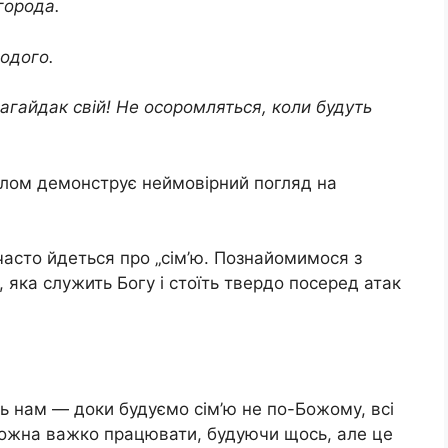
города.
лодого.
гайдак свій! Не осоромляться, коли будуть
салом демонструє неймовірний погляд на
о часто йдеться про „сім’ю. Познайомимося з
, яка служить Богу і стоїть твердо посеред атак
ь нам — доки будуємо сім’ю не по-Божому, всі
 Можна важко працювати, будуючи щось, але це