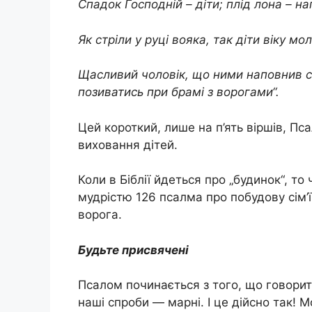
Спадок Господній – діти; плід лона – на
Як стріли у руці вояка, так діти віку мо
Щасливий чоловік, що ними наповнив са
позиватись при брамі з ворогами“.
Цей короткий, лише на п’ять віршів, П
виховання дітей.
Коли в Біблії йдеться про „будинок“, т
мудрістю 126 псалма про побудову сім’ї
ворога.
Будьте присвячені
Псалом починається з того, що говорит
наші спроби — марні. І це дійсно так!