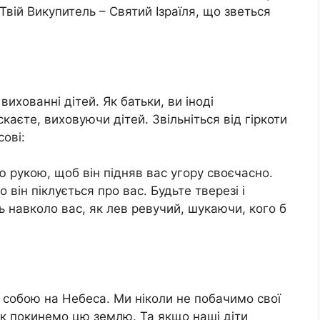
. Твій Викупитель – Святий Ізраїля, що зветься
вихованні дітей. Як батьки, ви іноді
каєте, виховуючи дітей. Звільніться від гіркоти
сові:
ю рукою, щоб він підняв вас угору своєчасно.
 він піклується про вас. Будьте тверезі і
ь навколо вас, як лев ревучий, шукаючи, кого б
 собою на Небеса. Ми ніколи не побачимо свої
як покинемо цю землю. Та якщо наші діти