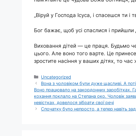
„Віруй у Господа Ісуса, і спасешся ти і тв
Бог бажає, щоб усі спаслися і прийшли д
Виховання дітей — це праця. Будьмо че
цього. Але воно того варте. Це принесе
зростите насіння у ваших дітях, то час
Категорії
Uncategorized
Вона з чоловіком були дуже щасливі. А пот
Воно працювало на закордонних заробітках. Га
кохання поклало на Степана око. Чоловік заяв
невістках, довелося зібрати свої речі
Спочатку було непросто, а тепер навіть з