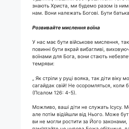
знають Христа, ми будемо разом із ними
нам. Вони належать Богові. Бути бать
Розвивайте мислення вoїна
У нас має бути вiйськове мислення, та
повинні бути вкрай вибагливі, виховуюч
вoїнами для Бога, вони стають небезпе
темряви:
„ Як стрiли у руці вoяка, так діти вік
сагайдак свій! Не осоромляться, коли б
(Псалом 126: 4-5).
Можливо, ваші діти не служать Ісусу. 
але потім відійшли від Нього. Може бути
ви не могли ростити за Його законами,
пам’ятайте це чудова Божа обітниця, д