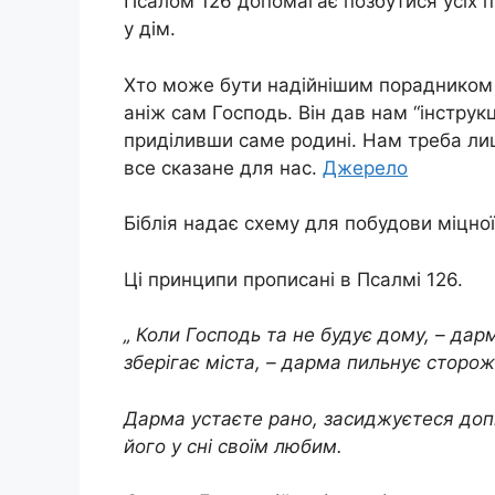
Псалом 126 допомагає позбутися усіх пр
у дім.
Хто може бути надійнішим порадником у 
аніж сам Господь. Він дав нам “інструк
приділивши саме родині. Нам треба лиш
все сказане для нас.
Джерело
Біблія надає схему для побудови міцної 
Ці принципи прописані в Псалмі 126.
„ Коли Господь та не будує дому, – дар
зберігає міста, – дарма пильнує сторож
Дарма устаєте рано, засиджуєтеся допіз
його у сні своїм любим.