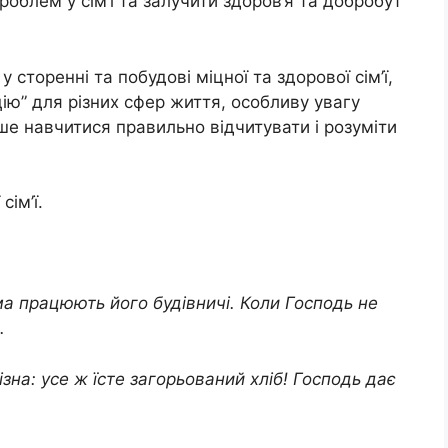
облем у сім’ї та залучити здоров’я та добробут
сторенні та побудові міцної та здорової сім’ї,
цію” для різних сфер життя, особливу увагу
е навчитися правильно відчитувати і розуміти
сім’ї.
ма працюють його будівничі. Коли Господь не
.
на: усе ж їсте загорьований хліб! Господь дає