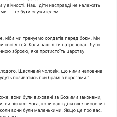
 у вічності. Наші діти насправді не належать
ками — це бути служителем.
ке, ніби ми тренуємо солдатів перед бoєм. Ми
и свої дітей. Коли наші діти натреновані бути
чною збрoєю, яке протистоїть царству
у молодого. Щасливий чоловік, що ними наповнив
удуть позиватись при брамі з ворогами.“
Може, вони були виховані за Божими законами,
, ви пізналт Бога, коли ваші діти вже виросли і
 коли вони були маленькими. Якщо це про вас,
ана нам: