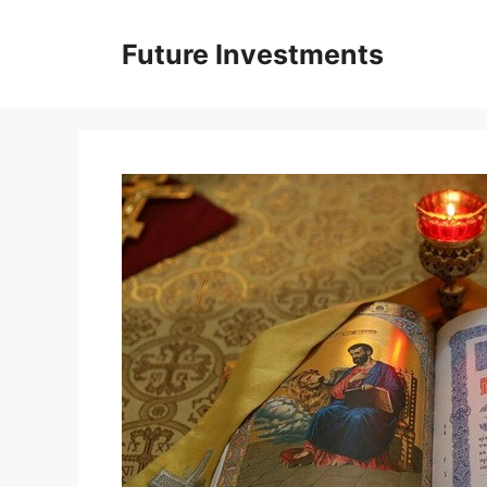
Перейти
до
Future Investments
вмісту