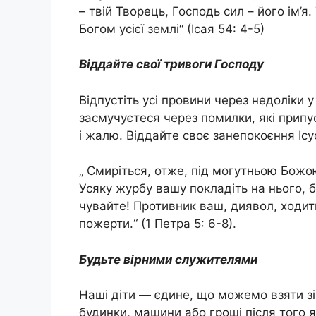
– твій Творець, Господь сил – його ім’я
Богом усієї землі“ (Ісая 54: 4-5)
Віддайте свої тривоги Господу
Відпустіть усі провини через недоліки у 
засмучуєтеся через помилки, які припус
і жалю. Віддайте своє занепокоєння Ісу
„ Смиріться, отже, під могутньою Божо
Усяку журбу вашу покладіть на нього, бо
чувайте! Противник ваш, диявол, ходит
пожерти.“ (1 Петра 5: 6-8).
Будьте вірними служителями
Наші діти — єдине, що можемо взяти зі
будинки, машини або гроші після того 