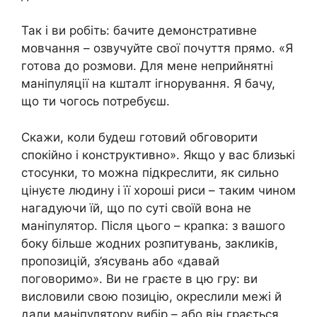
Так і ви робіть: бачите демонстративне
мовчання – озвучуйте свої почуття прямо. «Я
готова до розмови. Для мене неприйнятні
маніпуляції на кшталт ігнорування. Я бачу,
що ти чогось потребуєш.
Скажи, коли будеш готовий обговорити
спокійно і конструктивно». Якщо у вас близькі
стосунки, то можна підкреслити, як сильно
цінуєте людину і її хороші риси – таким чином
нагадуючи їй, що по суті своїй вона не
маніпулятор. Після цього – крапка: з вашого
боку більше жодних розпитувань, закликів,
пропозицій, з’ясувань або «давай
поговоримо». Ви не граєте в цю гру: ви
висловили свою позицію, окреслили межі й
дали маніпулятору вибір – або він грається