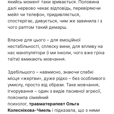
якийсь момент таки зривається. Половина
далі нервово чекає відповідь, перевіряючи
мейл чи телефон, придивляється,
спостерігає, дивується, чим же завинила і з
чого раптом такий демарш.
Власне для цього – для емоційної
нестабільності, сплеску вини, для впливу на
нас маніпулятори (і ми інколи, чого вже гріха
таїти) вмикають мовчання.
Здебільшого – навмисно, знаючи слабкі
місця «жертви», дуже рідко – без особливого
умислу, просто від образи. Таке мовчання,
ігнорування – один з видів пасивної агресії,
пояснила сімейний
психолог,
травматерапевт Ольга
Колеснікова-Чмель
і підказала, що з ними