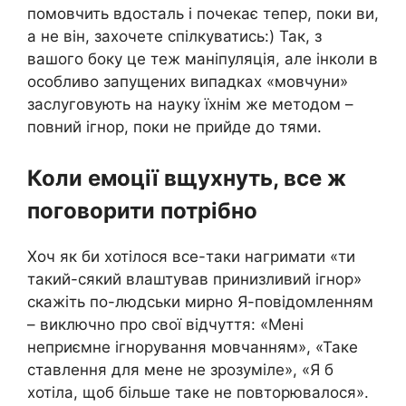
помовчить вдосталь і почекає тепер, поки ви,
а не він, захочете спілкуватись:) Так, з
вашого боку це теж маніпуляція, але інколи в
особливо запущених випадках «мовчуни»
заслуговують на науку їхнім же методом –
повний ігнор, поки не прийде до тями.
Коли емоції вщухнуть, все ж
поговорити потрібно
Хоч як би хотілося все-таки нагримати «ти
такий-сякий влаштував принизливий ігнор»
скажіть по-людськи мирно Я-повідомленням
– виключно про свої відчуття: «Мені
неприємне ігнорування мовчанням», «Таке
ставлення для мене не зрозуміле», «Я б
хотіла, щоб більше таке не повторювалося».