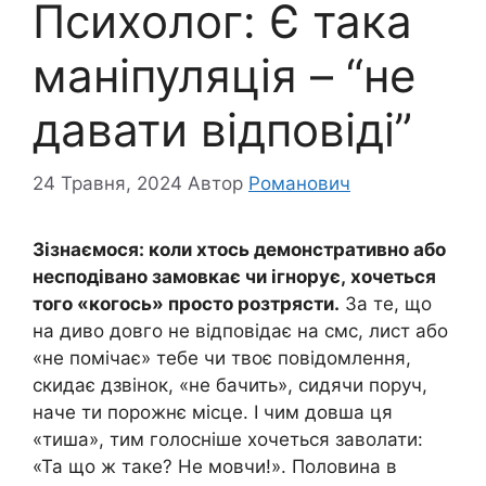
Психолог: Є така
маніпуляція – “не
давати відповіді”
24 Травня, 2024
Автор
Романович
Зізнаємося: коли хтось демонстративно або
несподівано замовкає чи ігнорує, хочеться
того «когось» просто розтрясти.
За те, що
на диво довго не відповідає на смс, лист або
«не помічає» тебе чи твоє повідомлення,
скидає дзвінок, «не бачить», сидячи поруч,
наче ти порожнє місце. І чим довша ця
«тиша», тим голосніше хочеться заволати:
«Та що ж таке? Не мовчи!». Половина в