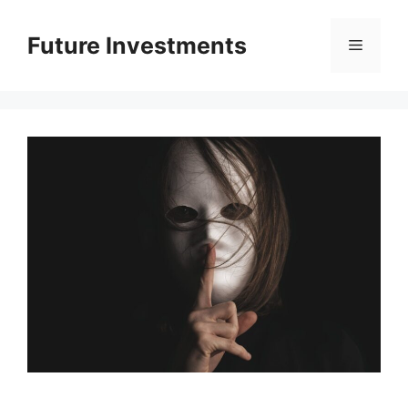
Перейти
до
Future Investments
Меню
вмісту