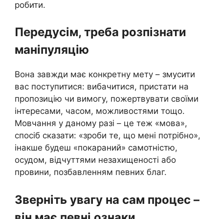
робити.
Передусім, треба розпізнати
маніпуляцію
Вона завжди має конкретну мету – змусити
вас поступитися: вибачитися, пристати на
пропозицію чи вимогу, пожертвувати своїми
інтересами, часом, можливостями тощо.
Мовчання у даному разі – це теж «мова»,
спосіб сказати: «зроби те, що мені потрібно»,
інакше будеш «покараний» самотністю,
осудом, відчуттями незахищеності або
провини, позбавленням певних благ.
Зверніть увагу на сам процес –
він має певні ознаки