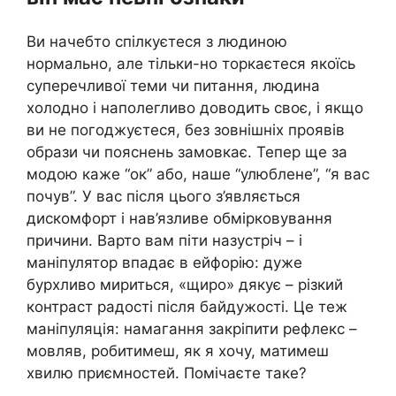
Ви начебто спілкуєтеся з людиною
нормально, але тільки-но торкаєтеся якоїсь
суперечливої теми чи питання, людина
холодно і наполегливо доводить своє, і якщо
ви не погоджуєтеся, без зовнішніх проявів
образи чи пояснень замовкає. Тепер ще за
модою каже “ок” або, наше “улюблене”, “я вас
почув”. У вас після цього з’являється
дискомфорт і нав’язливе обмірковування
причини. Варто вам піти назустріч – і
маніпулятор впадає в ейфорію: дуже
бурхливо мириться, «щиро» дякує – різкий
контраст радості після байдужості. Це теж
маніпуляція: намагання закріпити рефлекс –
мовляв, робитимеш, як я хочу, матимеш
хвилю приємностей. Помічаєте таке?