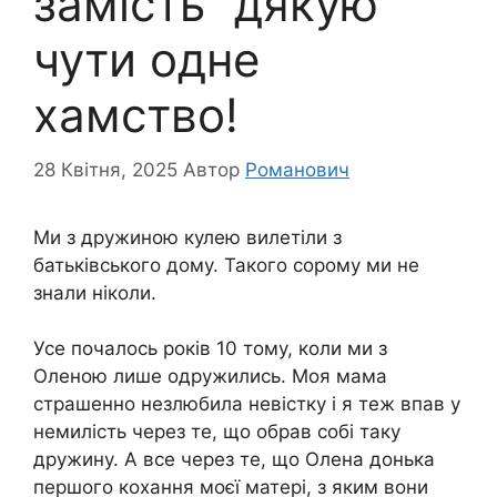
замість “дякую”
чути одне
хамство!
28 Квітня, 2025
Автор
Романович
Ми з дружиною кулею вилетіли з
батьківського дому. Такого сорому ми не
знали ніколи.
Усе почалось років 10 тому, коли ми з
Оленою лише одружились. Моя мама
страшенно незлюбила невістку і я теж впав у
немилість через те, що обрав собі таку
дружину. А все через те, що Олена донька
першого кохання моєї матері, з яким вони