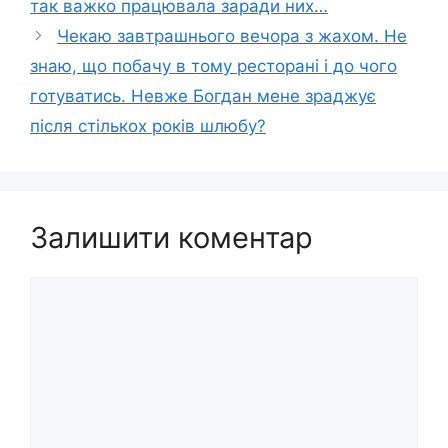
так важко працювала заради них…
Чекаю завтрашнього вечора з жахом. Не
знаю, що побачу в тому ресторані і до чого
готуватись. Невже Богдан мене зраджує
після стількох років шлюбу?
Залишити коментар
Коментар