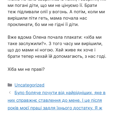
ми погані діти, що ми не цінуємо її. Брати
теж підливали олії у вогонь. А потім, коли ми
вирішили піти геть, мама почала нас
проклинати, бо ми не гідні її діти.
Вже вдома Олена почала плакати: «хіба ми
таке заслужили?». З того часу ми вирішили,
що до мами ні ногою. Хай живе як хоче і
брати тепер нехай їй допомагають, з нас годі.
Хіба ми не праві?
Категорії
Uncategorized
Було боляче почути від найрідніших, яке в
них справжнє ставлення до мене. І це після
років моєї праці задля їхнього достатку. Я ж