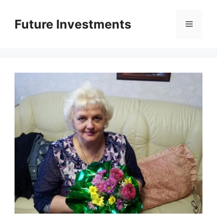
Перейти
до
Future Investments
Меню
вмісту