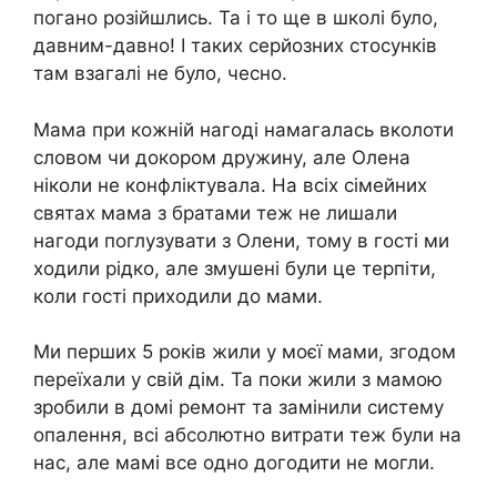
погано розійшлись. Та і то ще в школі було,
давним-давно! І таких серйозних стосунків
там взагалі не було, чесно.
Мама при кожній нагоді намагалась вколоти
словом чи докором дружину, але Олена
ніколи не конфліктувала. На всіх сімейних
святах мама з братами теж не лишали
нагоди поглузувати з Олени, тому в гості ми
ходили рідко, але змушені були це терпіти,
коли гості приходили до мами.
Ми перших 5 років жили у моєї мами, згодом
переїхали у свій дім. Та поки жили з мамою
зробили в домі ремонт та замінили систему
опалення, всі абсолютно витрати теж були на
нас, але мамі все одно догодити не могли.