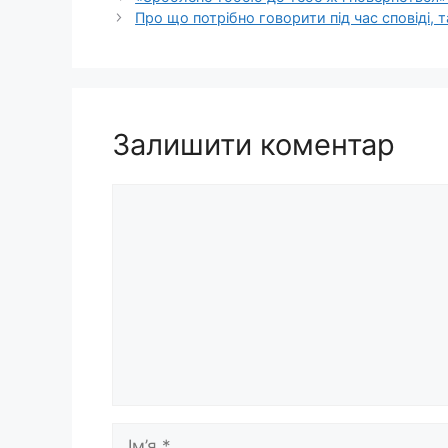
Про щo потрібно говорити під час сповіді,
Залишити коментар
Коментар
Ім’я