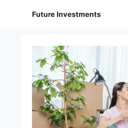
Перейти
до
Future Investments
вмісту