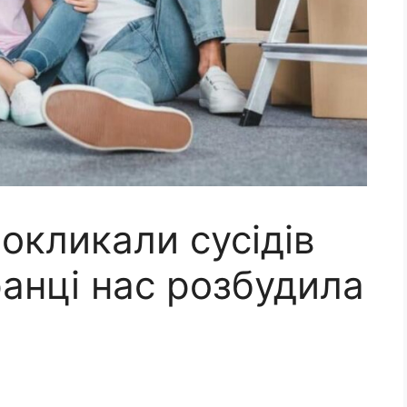
покликали сусідів
ранці нас розбудила