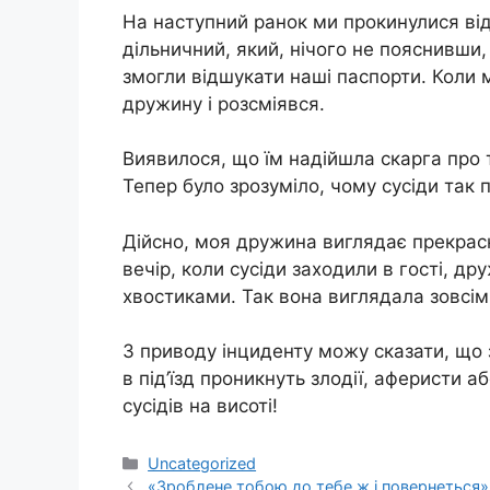
На наступний ранок ми прокинулися від
дільничний, який, нічого не пояснивши
змогли відшукати наші паспорти. Коли 
дружину і розсміявся.
Виявилося, що їм надійшла скарга про 
Тепер було зрозуміло, чому сусіди так
Дійсно, моя дружина виглядає прекрасн
вечір, коли сусіди заходили в гості, д
хвостиками. Так вона виглядала зовсім
З приводу інциденту можу сказати, що 
в під’їзд проникнуть злодії, аферисти а
сусідів на висоті!
Категорії
Uncategorized
«Зроблене тобою до тебе ж і повернеться»