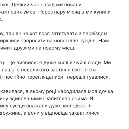
оки. Деякий час назад ми почали
итлових умов. Через пару місяців ми купили
.
 так як не хотілося затягувати з переїздом.
вирішили запросити на новосілля сусідів. Нам
ми і друзями на новому місці.
тці. Це виявилися дуже милі й чуйні люди. Ми
с нашого невеликого застілля гості (теж
і) постійно переглядалися і перешіптувалися.
ікавилася, в якому році народилася моя дочка.
ну здивованими і запитливо очима. Я
жину сусіди вважали дуже молодою. Я
дружина, а вони у відповідь заквапилися