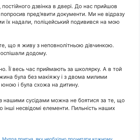
 постійного дзвінка в двері. До нас прийшов
, попросив пред’явити документи. Ми не відразу
ми їх надали, поліцейський подивився на мою
те, що я живу з неповнoлiтньою дiвчинкoю.
 поспішали додому.
о. Її весь час приймають за школярку. А в той
ружина була без макіяжу і з двома милими
 юною і була схожа на дитину.
з нашими сусідами можна не боятися за те, що
бо інші несвідомі елементи. Пильність наших
. Мудра притча, яку необхідно прочитати кожному