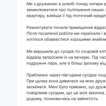
Ми з дружиною в шлюбі понад чотири р
замислюватися про поліпшення наших ж
квартиру, взявши її під іпотечний кредит
Ремонтувати почали приміщення відразу,
Після посиленої роботи ми переїхали і 
хотілося обзавестися хорошими знайоми
Ми вирушили до сусідів по сходовій клі
відразу запросили їх на вечерю. Під ча
подружня пара, але в більш зрілому віц
Приблизно через півгодини сусідка поц
При цьому вона дивилася на мою дружи
засміявся. Мені було приємно, що дру
повідомив сусідам, що це моя законна 
додому, посилаючись на зайнятість.