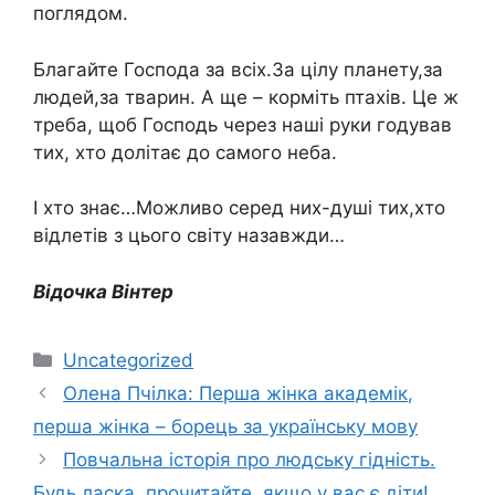
поглядом.
Благайте Господа за всіх.За цілу планету,за
людей,за тварин. А ще – корміть птахів. Це ж
треба, щоб Господь через наші руки годував
тих, хто долітає до самого неба.
І хто знає…Можливо серед них-душі тих,хто
відлетів з цього світу назавжди…
Відочка Вінтер
Категорії
Uncategorized
Олена Пчілка: Перша жінка академік,
перша жінка – борець за українську мову
Повчальна історія про людську гідність.
Будь ласка, прочитайте, якщо у вас є діти!