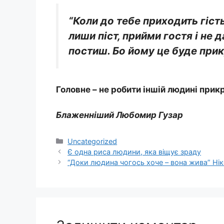
“Коли до тебе приходить гість
лиши піст, прийми гостя і не д
постиш. Бо йому це буде прикр
Головне – не робити іншій людині прикр
Блаженніший Любомир Гузар
Категорії
Uncategorized
Є одна риса людини, яка віщує зраду
“Доки людина чогось хоче – вона жива” Нік