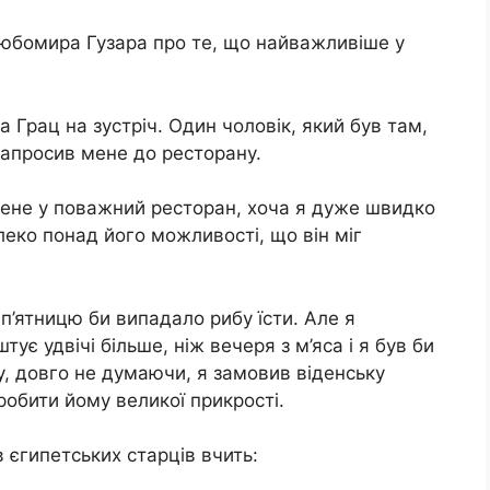
юбомира Гузара про те, що найважливіше у
а Грац на зустріч. Один чоловік, який був там,
 запросив мене до ресторану.
мене у поважний ресторан, хоча я дуже швидко
леко понад його можливості, що він міг
 п’ятницю би випадало рибу їсти. Але я
тує удвічі більше, ніж вечеря з м’яса і я був би
у, довго не думаючи, я замовив віденську
в зробити йому великої прикрості.
в єгипетських старців вчить: