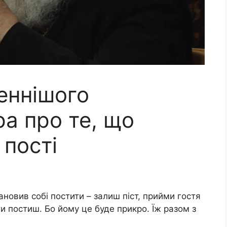
еннішого
а про те, що
 пості
ановив собі постити – залиш піст, прийми гостя
а ти постиш. Бо йому це буде прикро. Їж разом з