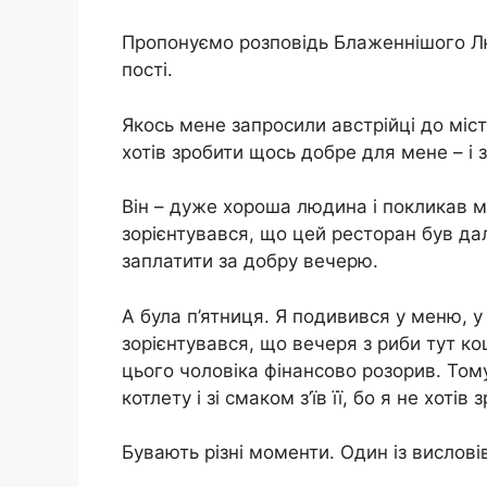
Пропонуємо розповідь Блаженнішого Л
пості.
Якось мене запросили австрійці до міст
хотів зробити щось добре для мене – і
Він – дуже хороша людина і покликав 
зорієнтувався, що цей ресторан був да
заплатити за добру вечерю.
А була п’ятниця. Я подивився у меню, у
зорієнтувався, що вечеря з риби тут кош
цього чоловіка фінансово розорив. Том
котлету і зі смаком з’їв її, бо я не хоті
Бувають різні моменти. Один із вислові