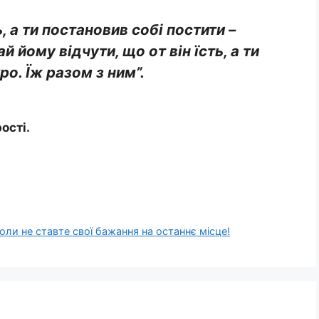
, а ти постановив собі постити –
ай йому відчути, що от він їсть, а ти
о. Їж разом з ним”.
ості.
оли не ставте свої бажання на останнє місце!