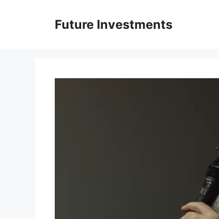
Перейти
до
Future Investments
вмісту