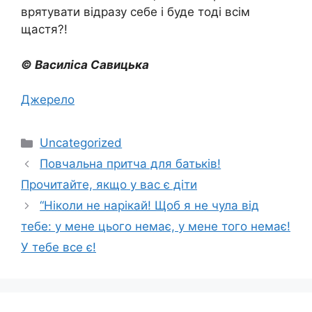
врятувати відразу себе і буде тоді всім
щастя?!
© Василіса Савицька
Джерело
Категорії
Uncategorized
Повчальна притча для батьків!
Прочитайте, якщо у вас є діти
“Ніколи не нарікай! Щоб я не чула від
тебе: у мене цього немає, у мене того немає!
У тебе все є!