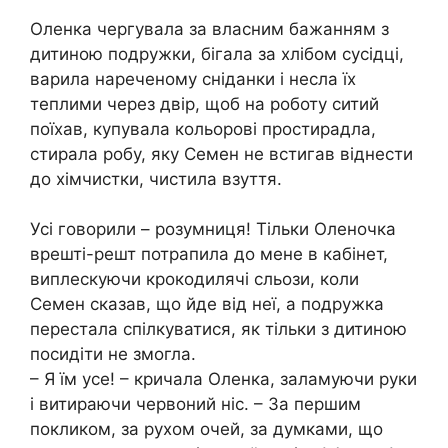
Оленка чергувала за власним бажанням з
дитиною подружки, бігала за хлібом сусідці,
варила нареченому сніданки і несла їх
теплими через двір, щоб на роботу ситий
поїхав, купувала кольорові простирадла,
стирала робу, яку Семен не встигав віднести
до хімчистки, чистила взуття.
Усі говорили – розумниця! Тільки Оленочка
врешті-решт потрапила до мене в кабінет,
виплескуючи крокодилячі сльози, коли
Семен сказав, що йде від неї, а подружка
перестала спілкуватися, як тільки з дитиною
посидіти не змогла.
– Я їм усе! – кричала Оленка, заламуючи руки
і витираючи червоний ніс. – За першим
покликом, за рухом очей, за думками, що