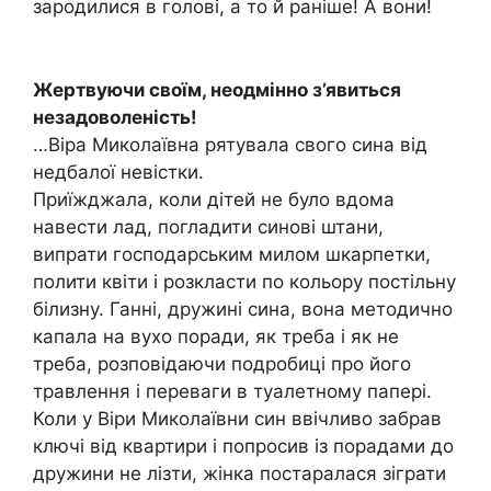
зародилися в голові, а то й раніше! А вони!
Жертвуючи своїм, неодмінно з’явиться
незадоволеність!
…Віра Миколаївна рятувала свого сина від
недбалої невістки.
Приїжджала, коли дітей не було вдома
навести лад, погладити синові штани,
випрати господарським милом шкарпетки,
полити квіти і розкласти по кольору постільну
білизну. Ганні, дружині сина, вона методично
капала на вухо поради, як треба і як не
треба, розповідаючи подробиці про його
травлення і переваги в туалетному папері.
Коли у Віри Миколаївни син ввічливо забрав
ключі від квартири і попросив із порадами до
дружини не лізти, жінка постаралася зіграти