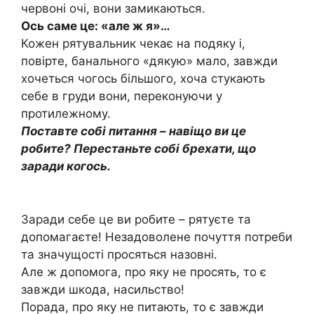
червоні очі, вони замикаються.
Ось саме це: «але ж я»…
Кожен рятувальник чекає на подяку і,
повірте, банального «дякую» мало, завжди
хочеться чогось більшого, хоча стукають
себе в груди вони, переконуючи у
протилежному.
Поставте собі питання – навіщо ви це
робите? Перестаньте собі брехати, що
заради когось.
Заради себе це ви робите – рятуєте та
допомагаєте! Незадоволене почуття потреби
та значущості просяться назовні.
Але ж допомога, про яку не просять, то є
завжди шкода, насильство!
Порада, про яку не питають, то є завжди