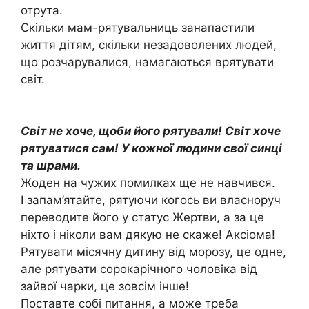
отрута.
Скільки мам-рятувальниць занапастили
життя дітям, скільки незадоволених людей,
що розчарувалися, намагаються врятувати
світ.
Світ не хоче, щоби його рятували! Світ хоче
рятуватися сам! У кожної людини свої синці
та шрами.
Жоден на чужих помилках ще не навчився.
І запам’ятайте, рятуючи когось ви власноруч
переводите його у статус Жертви, а за це
ніхто і ніколи вам дякую не скаже! Аксіома!
Рятувати місячну дитину від морозу, це одне,
але рятувати сорокарічного чоловіка від
зайвої чарки, це зовсім інше!
Поставте собі питання, а може треба