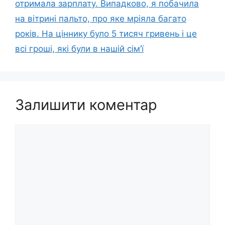
отримала зарплату. Випадково, я побачила
на вітрині пальто, про яке мріяла багато
років. На ціннику було 5 тисяч гривень і це
всі гроші, які були в нашій сім’ї
Залишити коментар
Коментар