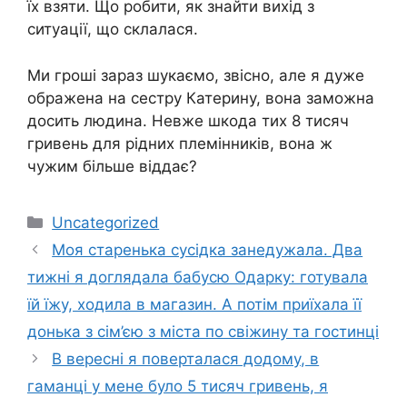
їх взяти. Що робити, як знайти вихід з
ситуації, що склалася.
Ми гроші зараз шукаємо, звісно, але я дуже
ображена на сестру Катерину, вона заможна
досить людина. Невже шкода тих 8 тисяч
гривень для рідних племінників, вона ж
чужим більше віддає?
Категорії
Uncategorized
Моя старенька сусідка занедужала. Два
тижні я доглядала бабусю Одарку: готувала
їй їжу, ходила в магазин. А потім приїхала її
донька з сім’єю з міста по свіжину та гостинці
В вересні я поверталася додому, в
гаманці у мене було 5 тисяч гривень, я