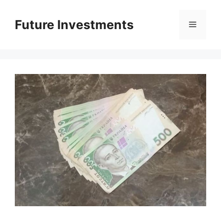
Перейти
до
Future Investments
Меню
вмісту