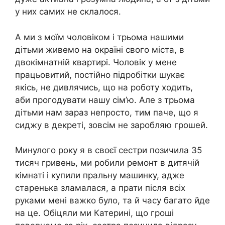
у них самих не склалося.
А ми з моїм чоловіком і трьома нашими
дітьми живемо на окраїні свого міста, в
двокімнатній квартирі. Чоловік у мене
працьовитий, постійно підробітки шукає
якісь, не дивлячись, що на роботу ходить,
аби прогодувати нашу сім’ю. Але з трьома
дітьми нам зараз непросто, тим паче, що я
сиджу в декреті, зовсім не заробляю грошей.
Минулого року я в своєї сестри позичила 35
тисяч гривень, ми робили ремонт в дитячій
кімнаті і купили пральну машинку, адже
старенька зламалася, а прати після всіх
руками мені важко було, та й часу багато йде
на це. Обіцяли ми Катерині, що гроші