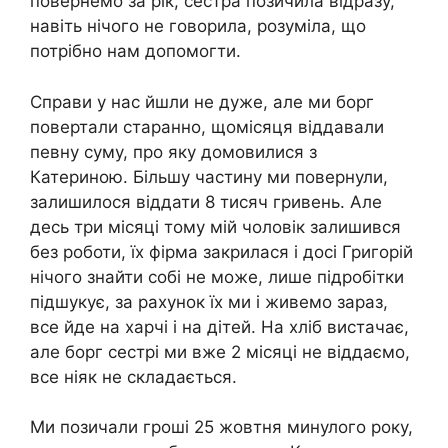
повернемо за рік, сестра позичила відразу,
навіть нічого не говорила, розуміла, що
потрібно нам допомогти.
Справи у нас йшли не дуже, але ми борг
повертали старанно, щомісяця віддавали
певну суму, про яку домовилися з
Катериною. Більшу частину ми повернули,
залишилося віддати 8 тисяч гривень. Але
десь три місяці тому мій чоловік залишився
без роботи, їх фірма закрилася і досі Григорій
нічого знайти собі не може, лише підробітки
підшукує, за рахунок їх ми і живемо зараз,
все йде на харчі і на дітей. На хліб вистачає,
але борг сестрі ми вже 2 місяці не віддаємо,
все ніяк не складається.
Ми позичали гроші 25 жовтня минулого року,