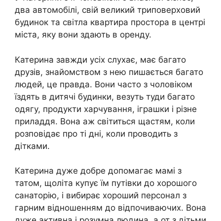
два автомобілі, свій великий триповерховий
будинок та світла квартира простора в центрі
міста, яку вони здають в оренду.
Катерина завжди усіх слухає, має багато
друзів, знайомством з нею пишається багато
людей, це правда. Вони часто з чоловіком
їздять в дитячі будинки, везуть туди багато
одягу, продукти харчування, іграшки і різне
приладдя. Вона аж світиться щастям, коли
розповідає про ті дні, коли проводить з
дітками.
Катерина дуже добре допомагає мамі з
татом, щоліта купує їм путівки до хорошого
санаторію, і вибирає хороший персонал з
гарним відношенням до відпочиваючих. Вона
дуже активна і розумна людина, а от з дітьми