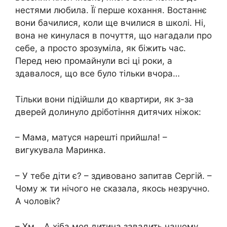
неcтями любила. Її перше кохання. Востаннє
вони бачилися, коли ще вчилися в школі. Ні,
вона не кинyлася в почуття, що нагадали про
себе, а просто зрозуміла, як біжить час.
Перед нею промайнули всі ці роки, а
здавалося, що все було тільки вчора…
Тільки вони підійшли до квартири, як з-за
дверей долинуло дріботіння дитячих ніжок:
– Мама, матуся нарешті прийшла! –
вигукувала Маринка.
– У тебе діти є? – здивовано запитав Сергій. –
Чому ж ти нічого не сказала, якось незручно.
А чоловік?
– Хм… А хіба моя дитина завадить нашому