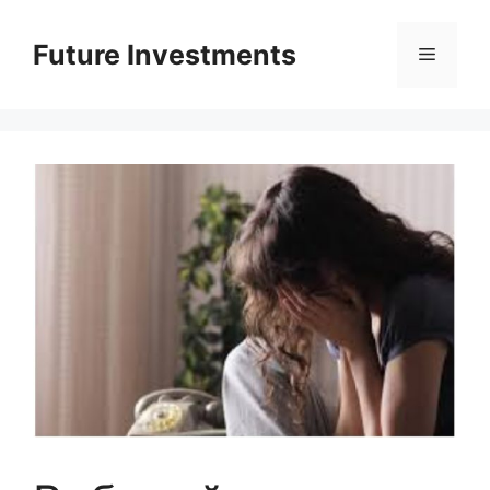
Перейти
до
Future Investments
Меню
вмісту