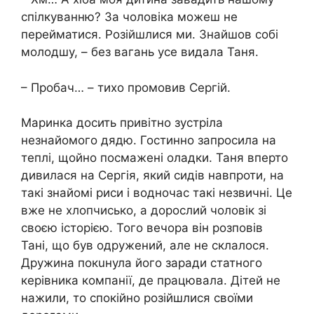
спілкуванню? За чоловіка можеш не
перейматися. Розійшлися ми. Знайшов собі
молодшу, – без вагань усе видала Таня.
– Пробач… – тихо промовив Сергій.
Маринка досить привітно зустріла
незнайомого дядю. Гостинно запросила на
теплі, щойно посмажені оладки. Таня вперто
дивилася на Сергія, який сидів навпроти, на
такі знайомі риси і водночас такі незвичні. Це
вже не хлопчисько, а дорослий чоловік зі
своєю історією. Того вечора він розповів
Тані, що був одружений, але не склалося.
Дружина покuнула його заради статного
керівника компанії, де працювала. Дітей не
нажили, то спокійно розійшлися своїми