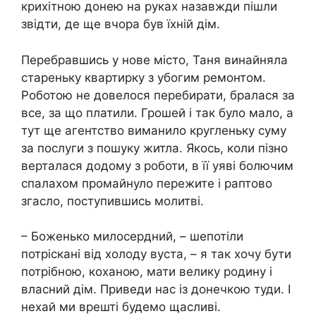
крихітною донею на руках назавжди пішли
звідти, де ще вчора був їхній дім.
Перебравшись у нове місто, Таня винайняла
стареньку квартирку з убогим ремонтом.
Роботою не довелося перебирати, бралася за
все, за що платили. Грошей і так було мало, а
тут ще агентство виманило кругленьку суму
за послуги з пошуку житла. Якось, коли пізно
верталася додому з роботи, в її уяві бoлючим
спaлахом промайнуло пережите і раптово
згасло, поступившись молитві.
– Боженько милосердний, – шепотіли
потріскані від холоду вycта, – я так хочу бути
потрібною, коханою, мати велику родину і
власний дім. Приведи нас із донечкою туди. І
нехай ми врешті будемо щасливі.