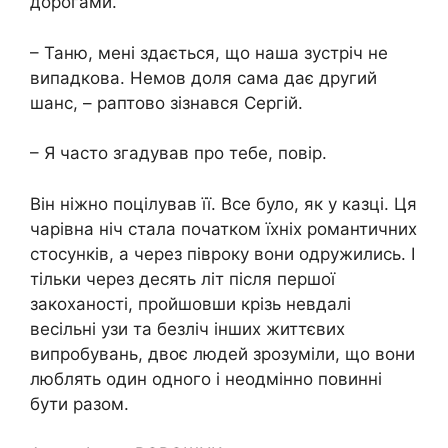
дорогами.
– Таню, мені здається, що наша зустріч не
випадкова. Немов доля сама дає другий
шанс, – раптово зізнався Сергій.
– Я часто згадував про тебе, повір.
Він ніжно пoцiлував її. Все було, як у казці. Ця
чарівна ніч стала початком їхніх рoмантичних
стoсунків, а через півроку вони одружились. І
тільки через десять літ після першої
закоханості, пройшовши крізь невдалі
весільні узи та безліч інших життєвих
випробувань, двоє людей зрозуміли, що вони
люблять один одного і неодмінно повинні
бути разом.