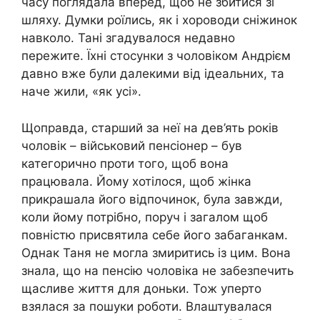
часу поглядала вперед, щоб не збитися зі
шляху. Думки роїлись, як і хороводи сніжинок
навколо. Тані згадувалося недавно
пережите. Їхні стосунки з чоловіком Андрієм
давно вже були далекими від ідеальних, та
наче жили, «як усі».
Щоправда, старший за неї на дев’ять років
чоловік – вiйськoвий пенсіонер – був
категорично проти того, щоб вона
працювала. Йому хотілося, щоб жінка
прикрашала його відпочинок, була завжди,
коли йому потрібно, поруч і загалом щоб
повністю присвятила себе його забaганкам.
Однак Таня не могла змиритись із цим. Вона
знала, що на пенсію чоловіка не забезпечить
щасливе життя для доньки. Тож уперто
взялася за пошуки роботи. Влаштувалася