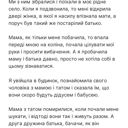
Ми з ним зібралися і поїхали в моє рідне
село. Коли я подзвонила, то мені відкрила
двері жінка, в якої я насилу впізнала мати, а
поруч був такий же постарілий батько.
Мама, як тільки мене побачила, то впала
переді мною на коліна, почала цілувати мої
руки і просити вибачення. А я пробачила
маму і батька давно, просто не хотіла собі в
цьому зізнаватися.
Я увійшла в будинок, познайомила свого
чоловіка з мамою і татом і сказала їм, що
вони скоро будуть дідусем і бабусею.
Мама з татом помирилися, коли почали мене
шукати, і відтоді вони так і живуть разом. А
друга дружина батька, бачачи, як він