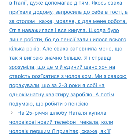
в Італії, дуже допомагає дітям. Якось сваха
приїхала додому, запросила до себе в гості, а
за столом і каже, мовляв, є для мене робота.
От я наважилася і все кинула. Шкода було
лише роботи, бо до пенсії залишилося всього
кілька років. Але сваха запевнила мене, що
так я виграю значно більше. Я і справді
зрозуміла, що це мій єдиний шанс хоч на
старість роз’їхатися з чоловіком. Ми з свахою
порахували, що за 2-3 роки я собі на
однокімнатну квартиру зароблю. А потім
подумаю, що робити з пенсією
На 25-річчя шлюбу Наталя купила
чоловікові новий телефон і чекала, коли
чоловік першим її привітає, скаже, як її