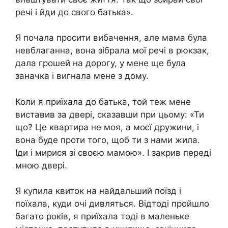
речі і йди до свого батька».
Я почала просити вибачення, але мама була
невблаганна, вона зібрала мої речі в рюкзак,
дала грошей на дорогу, у мене ще була
заначка і вигнала мене з дому.
Коли я приїхала до батька, той теж мене
виставив за двері, сказавши при цьому: «Ти
що? Це квартира не моя, а моєї дружини, і
вона буде проти того, щоб ти з нами жила.
Іди і мирися зі своєю мамою». І закрив переді
мною двері.
Я купила квиток на найдальший поїзд і
поїхала, куди очі дивляться. Відтоді пройшло
багато років, я приїхала тоді в маленьке