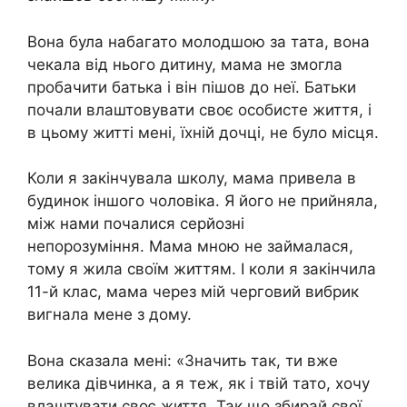
Вона була набагато молодшою за тата, вона
чекала від нього дитину, мама не змогла
пробачити батька і він пішов до неї. Батьки
почали влаштовувати своє особисте життя, і
в цьому житті мені, їхній дочці, не було місця.
Коли я закінчувала школу, мама привела в
будинок іншого чоловіка. Я його не прийняла,
між нами почалися серйозні
непорозуміння. Мама мною не займалася,
тому я жила своїм життям. І коли я закінчила
11-й клас, мама через мій черговий вибрик
вигнала мене з дому.
Вона сказала мені: «Значить так, ти вже
велика дівчинка, а я теж, як і твій тато, хочу
влаштувати своє життя. Так що збирай свої