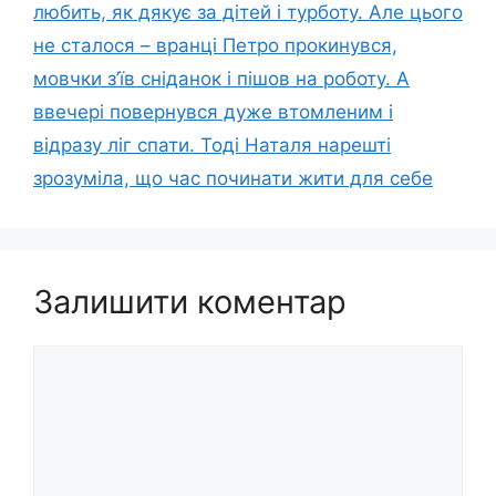
любить, як дякує за дітей і турботу. Але цього
не сталося – вранці Петро прокинувся,
мовчки з’їв сніданок і пішов на роботу. А
ввечері повернувся дуже втомленим і
відразу ліг спати. Тоді Наталя нарешті
зрозуміла, що час починати жити для себе
Залишити коментар
Коментар