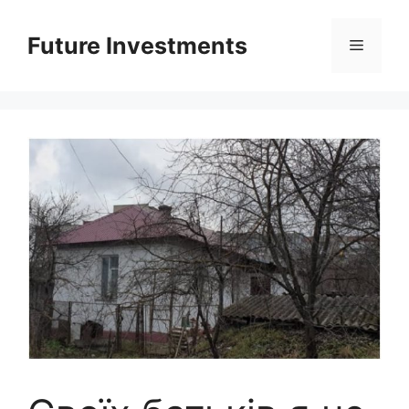
Перейти
до
Future Investments
Меню
вмісту