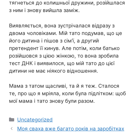
тягнеться до колишньої дружини, розійшлася
з ним і знову вийшла заміж.
Виявляється, вона зустрічалася відразу з
двома чоловіками. Мій тато подумав, що це
його дитина і пішов з сім’ї, а другий
претендент її кинув. Але потім, коли батько
розійшовся з цією жінкою, то вона зробила
тест ДНК і виявилося, що мій тато до цієї
дитини не має ніякого відношення.
Мама з татом щасливі, та й я теж. Сталося
те, про що я мріяла, коли була підлітком: щоб
мої мама і тато знову були разом.
Категорії
Uncategorized
Моя сваха вже багато років на заробітках