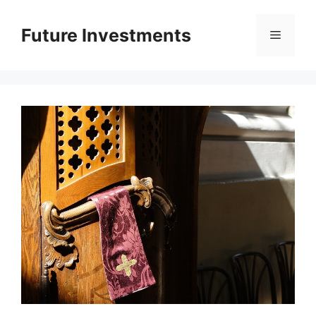
Перейти
до
Future Investments
Меню
вмісту