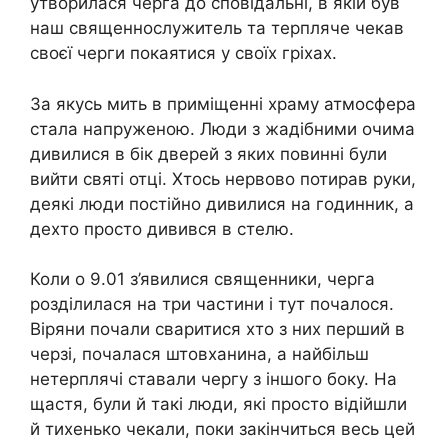
утворилася черга до сповідальні, в якій був
наш священнослужитель та терпляче чекав
своєї черги покаятися у своїх гріхах.
За якусь мить в приміщенні храму атмосфера
стала напруженою. Люди з жадібними очима
дивилися в бік дверей з яких повинні були
вийти святі отці. Хтось нервово потирав руки,
деякі люди постійно дивилися на годинник, а
дехто просто дивився в стелю.
Коли о 9.01 з’явилися священники, черга
розділилася на три частини і тут почалося.
Віряни почали сваритися хто з них перший в
черзі, почалася штовханина, а найбільш
нетерплячі ставали чергу з іншого боку. На
щастя, були й такі люди, які просто відійшли
й тихенько чекали, поки закінчиться весь цей