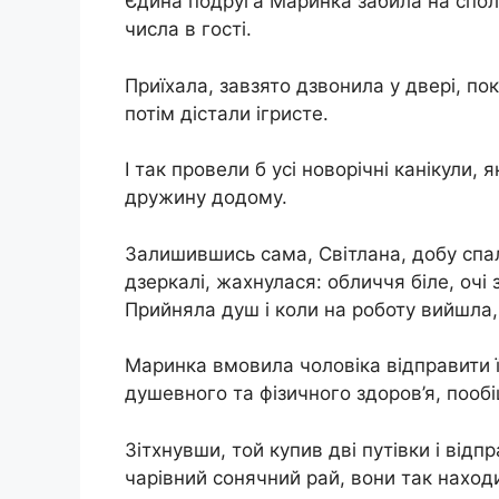
Єдина подруга Маринка забила на спол
числа в гості.
Приїхала, завзято дзвонила у двері, пок
потім дістали ігристе.
І так провели б усі новорічні канікули, 
дружину додому.
Залишившись сама, Світлана, добу спал
дзеркалі, жахнулася: обличчя біле, очі 
Прийняла душ і коли на роботу вийшла
Маринка вмовила чоловіка відправити ї
душевного та фізичного здоров’я, поо
Зітхнувши, той купив дві путівки і від
чарівний сонячний рай, вони так нахо