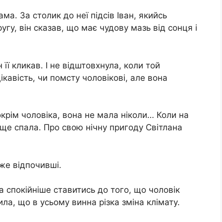
ма. За столик до неї підсів Іван, якийсь
угу, він сказав, що має чудову мазь від сонця і
її кликав. І не відштовхнула, коли той
ікавість, чи помсту чоловікові, але вона
окрім чоловіка, вона не мала ніколи… Коли на
ще спала. Про свою нічну пригоду Світлана
же відпочивші.
ла спокійніше ставитись до того, що чоловік
ла, що в усьому винна різка зміна клімату.