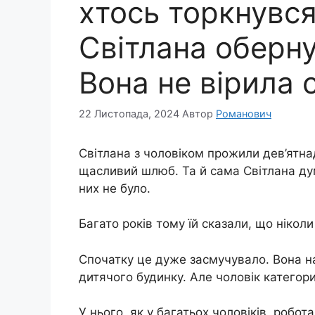
хтось торкнувся 
Світлана оберну
Вона не вірила 
22 Листопада, 2024
Автор
Романович
Світлана з чоловіком прожили дев’ятнад
щасливий шлюб. Та й сама Світлана ду
них не було.
Багато років тому їй сказали, що нікол
Спочатку це дуже засмучувало. Вона на
дитячого будинку. Але чоловік категор
У нього, як у багатьох чоловіків, робот