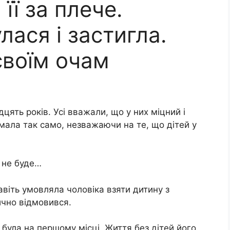
її за плече.
лася і застигла.
своїм очам
цять років. Усі вважали, що у них міцний і
мала так само, незважаючи на те, що дітей у
и не буде…
віть умовляла чоловіка взяти дитину з
ично відмовився.
а була на першому місці. Життя без дітей його