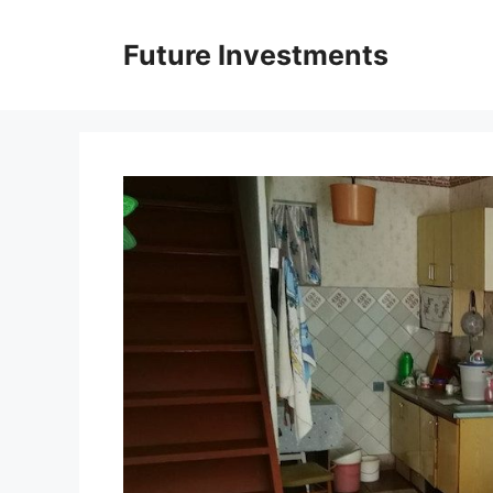
Перейти
до
Future Investments
вмісту