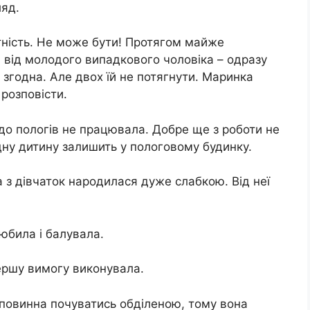
ляд.
ітність. Не може бути! Протягом майже
 від молодого випадкового чоловіка – одразу
 згодна. Але двох їй не потягнути. Маринка
розповісти.
 до пологів не працювала. Добре ще з роботи не
дну дитину залишить у пологовому будинку.
 з дівчаток народилася дуже слабкою. Від неї
юбила і балувала.
ершу вимогу виконувала.
е повинна почуватись обділеною, тому вона