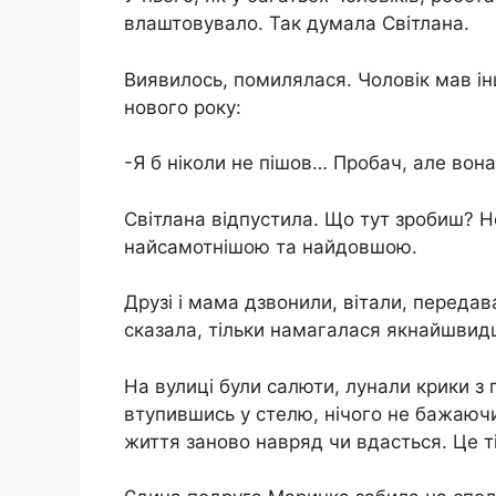
влаштовувало. Так думала Світлана.
Виявилось, помилялася. Чоловік мав інш
нового року:
-Я б ніколи не пішов… Пробач, але вона
Світлана відпустила. Що тут зробиш? Н
найсамотнішою та найдовшою.
Друзі і мама дзвонили, вітали, передава
сказала, тільки намагалася якнайшвид
На вулиці були салюти, лунали крики з 
втупившись у стелю, нічого не бажаючи
життя заново навряд чи вдасться. Це т