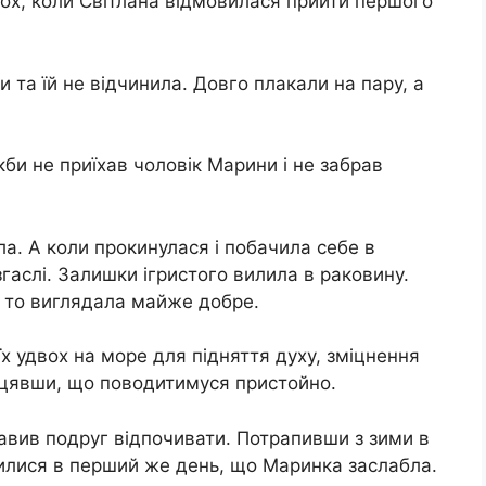
ох, коли Світлана відмовилася прийти першого
и та їй не відчинила. Довго плакали на пару, а
якби не приїхав ​​чоловік Марини і не забрав
а. А коли прокинулася і побачила себе в
згаслі. Залишки ігристого вилила в раковину.
, то виглядала майже добре.
х удвох на море для підняття духу, зміцнення
біцявши, що поводитимуся пристойно.
правив подруг відпочивати. Потрапивши з зими в
дилися в перший же день, що Маринка заслабла.