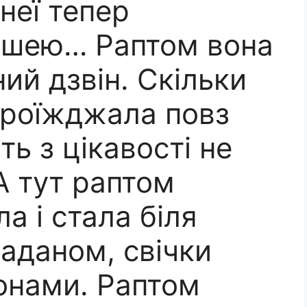
неї тепер
ошею… Раптом вона
ий дзвін. Скільки
проїжджала повз
ть з цікавості не
А тут раптом
а і стала біля
аданом, свічки
конами. Раптом