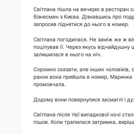
Світлана пішла на вечерю в ресторан са
бізнесмен з Києва. Дізнавшись про подр
запросив піднятися до нього в номер.
Світлана погодилася. Не заміж же ж він 
поцілував її. Через якусь відчайдушну ц
залишилася в нього на ніч.
Соромно сказати, але інших чоловіків, 
ранок вона прийшла в номер, Маринка 
промовчала.
Додому вони повернулися засмаглі і ду
Світлана після тієї випадкової ночі ста
пішов. Коли трапилася затримка, виріши