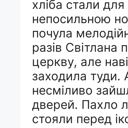
хліба стали для 
непосильною н
почула мелодійн
разів Світлана 
церкву, але наві
заходила туди. 
несміливо зайшл
дверей. Пахло л
стояли перед і