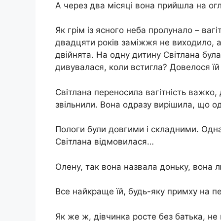
А через два місяці вона прийшла на ог
Як грім із ясного неба пролунало – ваг
двадцяти років заміжжя не виходило, а
двійнята. На одну дитину Світлана була
дивувалася, коли встигла? Довелося їй 
Світлана переносила вагітність важко,
звільнили. Вона одразу вирішила, що о
Пологи були довгими і складними. Одна
Світлана відмовилася…
Олену, так вона назвала доньку, вона л
Все найкраще їй, будь-яку примху на п
Як же ж, дівчинка росте без батька, н