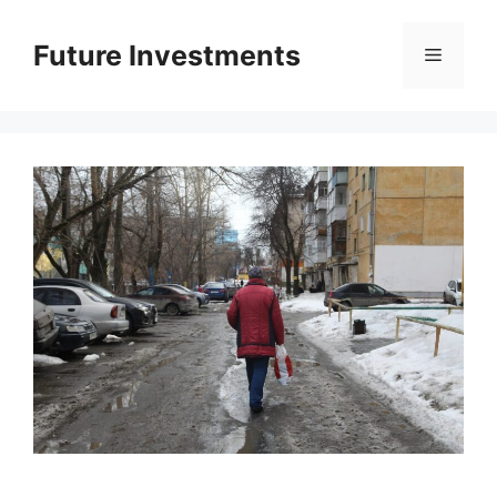
Перейти
до
Future Investments
Меню
вмісту