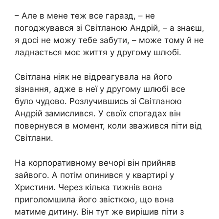
– Але в мене теж все гаразд, – не
погоджувався зі Світланою Андрій, – а знаєш,
я досі не можу тебе забути, – може тому й не
ладнається моє життя у другому шлюбі.
Світлана ніяк не відреагувала на його
зізнання, адже в неї у другому шлюбі все
було чудово. Розлучившись зі Світланою
Андрій замислився. У своїх спогадах він
повернувся в момент, коли зважився піти від
Світлани.
На корпоративному вечорі він прийняв
зайвого. А потім опинився у квартирі у
Христини. Через кілька тижнів вона
приголомшила його звісткою, що вона
матиме дитину. Він тут же вирішив піти з