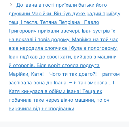
До Івана в гості приїхали батьки його
дружини Марійки. Він був дуже радий приїзду
тещі і тестя. Тетяна Петрівна і Павло
Григорович приїхали ввечері. Іван зустрів їх
на вокзалі і повіз додому. Марійка на той час
вже народила хлопчика і була в пологовому.
Іван підʼїхав до своєї хати, вийшов з машини
й оторопів. Біля воріт стояла подруга
Марійки, Катя! – Чого ти так довго?! – раптом
заспівала вона до Івана. – Я так змерзла… І
Катя кинулася в обійми Івана! Теща як
побачила таке через вікно машини, то очі
вирячила від несподіванки