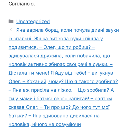
Світланою.
Категорії
Uncategorized
Яна варила борщ, коли почула дивні звуки
із спальні. Жінка витерла руки і пішла у
подивитися. – Олег, що ти робиш? –
здивувалася дружина, коли побачила, що
чоловік активно збирає свої речі в сумки. –
Дістала ти мене! Я йду від тебе! – вигукнув
Олег. – Коханий, чому? Що я такого зробила?
– Яна аж присіла на ліжко. – Що зробила? А
ти у мами і батька свого запитай! – раптом
сказав Олег. – Ти про що? До чого тут мої
батьки? – Яна здивовано дивилася на
чоловіка, нічого не розуміючи